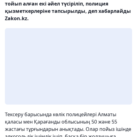
тойып алған екі әйел түсіріліп, полиция
қызметкерлеріне тапсырылды, деп хабарлайды
Zakon.kz.
Тексеру барысында көлік полицейлері Алматы
қаласы мен Қарағанды облысының 50 және 55
жастағы тұрғындарын анықтады. Олар пойыз ішінде
алкогольдік ішімдік ішіп, басқа бір жолаушыға