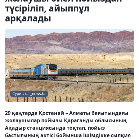
түсіріліп, айыппұл
арқалады
Сурет: rail_news.kz
29 қаңтарда Қостанай – Алматы бағытындағы
жолаушылар пойызы Қарағанды облысының
Ақадыр станциясында тоқтап, пойыз
бастығының актісі бойынша ішімдікке сылқия