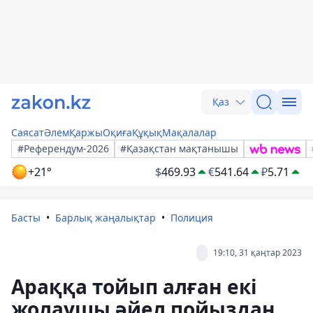
Қаз
Саясат
Әлем
Қаржы
Оқиға
Құқық
Мақалалар
#Референдум-2026
#Қазақстан мақтанышы
+21°
$
469.93
€
541.64
₽
5.71
Басты
Барлық жаңалықтар
Полиция
19:10, 31 қаңтар 2023
Араққа тойып алған екі
жолаушы әйел пойыздан