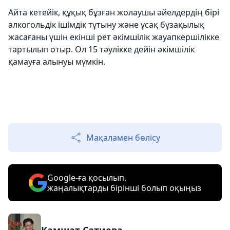
Айта кетейік, құқық бұзған жолаушы әйелдердің бірі
алкогольдік ішімдік тұтыну және ұсақ бұзақылық
жасағаны үшін екінші рет әкімшілік жауапкершілікке
тартылып отыр. Ол 15 тәулікке дейін әкімшілік
қамауға алынуы мүмкін.
Мақаламен бөлісу
Google-ға қосылып,
жаңалықтарды бірінші болып оқыңыз