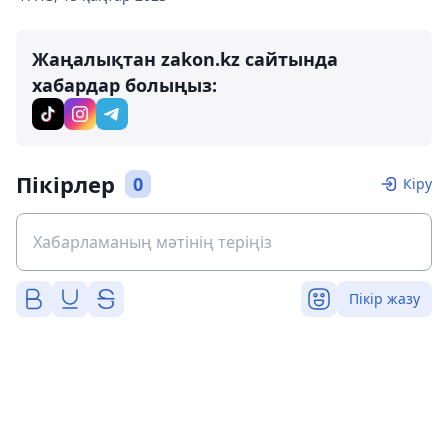
Жаңалықтан zakon.kz сайтында
хабардар болыңыз:
Пікірлер
0
Кіру
Пікір жазу