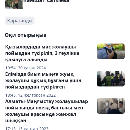
Камшат Сатиева
Қарағанды
Оқи отырыңыз
Қызылордада мас жолаушы
пойыздан түсіріліп, 3 тәулікке
қамауға алынды
10:54, 30 қазан 2024
Елімізде биыл мыңға жуық
жолаушы құқық бұзғаны үшін
пойыздардан түсірілген
18:45, 12 желтоқсан 2022
Алматы-Маңғыстау жолаушылар
пойызында поезд бастығы мен
жолаушы арасында жанжал
шыққан
17:13, 15 қаңтар 2023