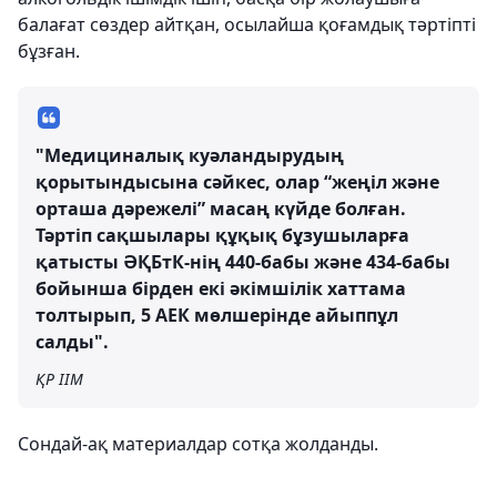
балағат сөздер айтқан, осылайша қоғамдық тәртіпті
бұзған.
"Медициналық куәландырудың
қорытындысына сәйкес, олар “жеңіл және
орташа дәрежелі” масаң күйде болған.
Тәртіп сақшылары құқық бұзушыларға
қатысты ӘҚБтК-нің 440-бабы және 434-бабы
бойынша бірден екі әкімшілік хаттама
толтырып, 5 АЕК мөлшерінде айыппұл
салды".
ҚР ІІМ
Сондай-ақ материалдар сотқа жолданды.