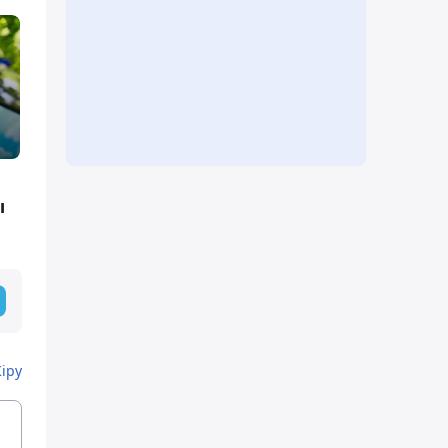
ы
Кіру