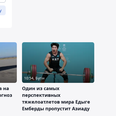
у
10:54, Бүгін
а на
Один из самых
огноз
перспективных
тяжелоатлетов мира Едыге
Емберды пропустит Азиаду