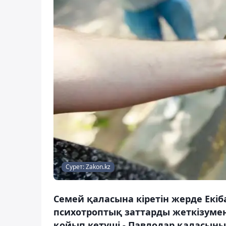
Сурет: Zakon.kz
Семей қаласына кіретін жерде Екіб
психотроптық заттарды жеткізумен 
қойып кетуші - Павлодар қаласыны