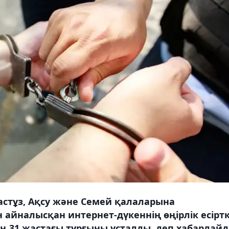
астұз, Ақсу және Семей қалаларына
айналысқан интернет-дүкеннің өңірлік есіртк
ң 31 жастағы тұрғыны ұсталды, деп хабарлай