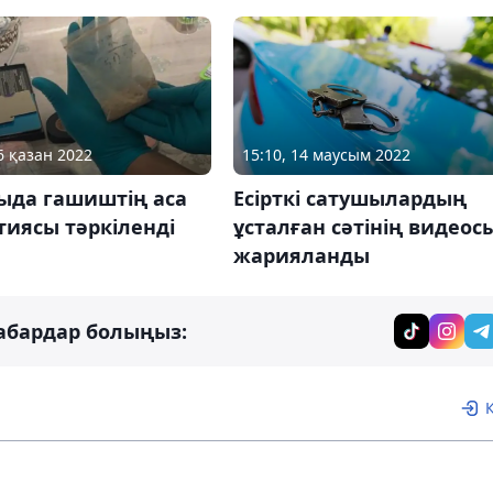
6 қазан 2022
15:10, 14 маусым 2022
ыда гашиштің аса
Есірткі сатушылардың
ртиясы тәркіленді
ұсталған сәтінің видеос
жарияланды
абардар болыңыз: