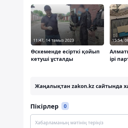
11:47, 14 тамыз 2023
15:54, 0
Өскеменде есірткі қойып
Алмат
кетуші ұсталды
ірі па
Жаңалықтан zakon.kz сайтында х
Пікірлер
0