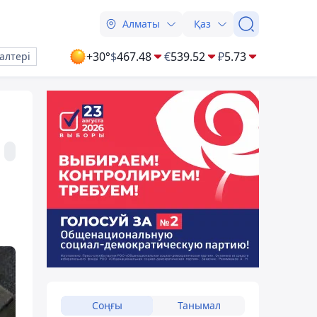
Алматы
Қаз
+30°
$
467.48
€
539.52
₽
5.73
алтері
Соңғы
Танымал