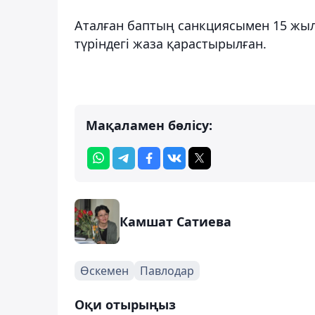
Аталған баптың санкциясымен 15 жыл
түріндегі жаза қарастырылған.
Мақаламен бөлісу:
Камшат Сатиева
Өскемен
Павлодар
Оқи отырыңыз