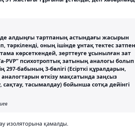
зінде алдыңғы тартпаның астындағы жасырын
, тәркіленді, оның ішінде ұнтақ тектес затпе
тама көрсеткендей, зерттеуге ұсынылған зат
 “a-PVP” психотроптық затының аналогы болып
ң 297-бабының 3-бөлігі (Есірткі құралдарын,
 аналогтарын өткізу мақсатында заңсыз
, сақтау, тасымалдау) бойынша сотқа дейінгі
иев
тау изоляторына қамалды.