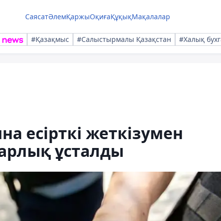
Саясат
Әлем
Қаржы
Оқиға
Құқық
Мақалалар
#Қазақмыс
#Салыстырмалы Қазақстан
#Халық бухг
на есірткі жеткізумен
арлық ұсталды