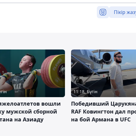
Пікір жаз
үгін
11:18, Бүгін
тяжелоатлетов вошли
Победивший Царукян
ку мужской сборной
RAF Ковингтон дал пр
тана на Азиаду
на бой Армана в UFC