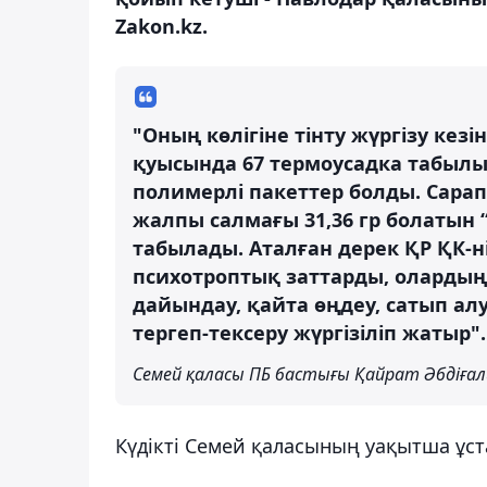
Zakon.kz.
"Оның көлігіне тінту жүргізу ке
қуысында 67 термоусадка табылып
полимерлі пакеттер болды. Сарап
жалпы салмағы 31,36 гр болатын
табылады. Аталған дерек ҚР ҚК-ні
психотроптық заттарды, олардың
дайындау, қайта өңдеу, сатып алу
тергеп-тексеру жүргізіліп жатыр".
Семей қаласы ПБ бастығы Қайрат Әбдіғал
Күдікті Семей қаласының уақытша ұс