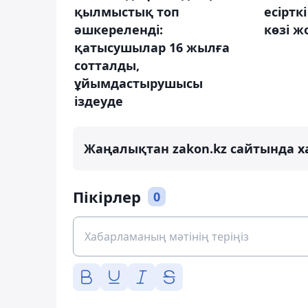
қылмыстық топ
есіртк
әшкереленді:
көзі 
қатысушылар 16 жылға
сотталды,
ұйымдастырушысы
іздеуде
Жаңалықтан zakon.kz сайтында х
Пікірлер
0