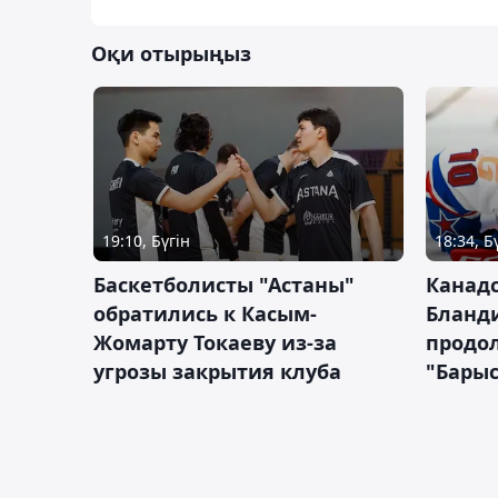
Оқи отырыңыз
19:10, Бүгін
18:34, Б
Баскетболисты "Астаны"
Канад
обратились к Касым-
Бланд
Жомарту Токаеву из-за
продол
угрозы закрытия клуба
"Барыс