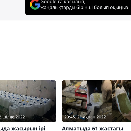
Google-ға қосылып,
жаңалықтарды бірінші болып оқыңыз
12 шілде 2022
20:45, 21 ақпан 2022
ыда жасырын ірі
Алматыда 61 жастағы