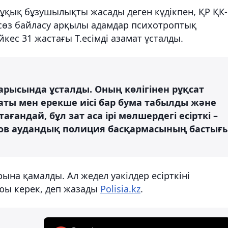
ұқық бұзушылықты жасады деген күдікпен, ҚР ҚК-
а сөз байласу арқылы адамдар психотроптық
кес 31 жастағы Т.есімді азамат ұсталды.
барысында ұсталды. Оның көлігінен рұқсат
заты мен ерекше иісі бар бума табылды және
ағандай, бұл зат аса ірі мөлшердегі есірткі –
зов аудандық полиция басқармасының бастығ
рына қамалды. Ал жедел уәкілдер есірткіні
юы керек, деп жазады
Polisia.kz
.