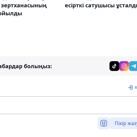
і зертханасының
есірткі сатушысы ұстал
жойылды
абардар болыңыз:
Пікір жаз