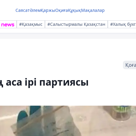
Саясат
Әлем
Қаржы
Оқиға
Құқық
Мақалалар
#Қазақмыс
#Салыстырмалы Қазақстан
#Халық бухг
Қоғ
аса ірі партиясы