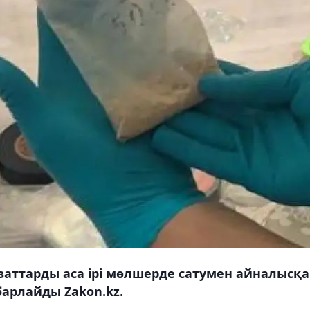
аттарды аса ірі мөлшерде сатумен айналысқ
барлайды Zakon.kz.