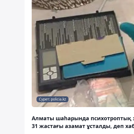
Сурет: policia.kz
Алматы шаһарында психотроптық з
31 жастағы азамат ұсталды, деп ха