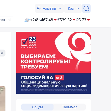
Алматы
Қаз
+24°
$
467.48
€
539.52
₽
5.73
алтері
ам
Соңғы
Танымал