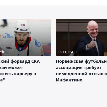
үгін
18:11, Бүгін
ский форвард СКА
Норвежская футбольн
изи может
ассоциация требует
жить карьеру в
немедленной отставк
е"
Инфантино