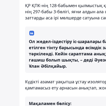
ҚР ҚПК-нің 128-бабымен қылмыстық қ
нің 297-бабы 3-бөлігі, яғни алдын ал
заттарды аса ірі мөлшерде сатуына сәй
Ол жедел-іздестіру іс-шаралары 
етілген тінту барысында өсімдік 
тәркіленді. Кейін сараптама анықт
гашиш болып шықты, – деді Әуе
Ұлан Әбілқайыр.
Күдікті азамат уақытша ұстау изолято
қамтамасыз ету арнасын анықтап, жо
Мақаламен бөлісу: