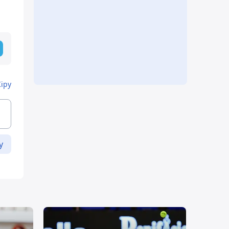
Кіру
у