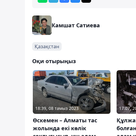
Камшат Сатиева
Қазақстан
Оқи отырыңыз
18:39, 08 тамыз 2023
17:07, 
Өскемен – Алматы тас
Құлжа
жолында екі көлік
болған
соқтығысып, үш адам