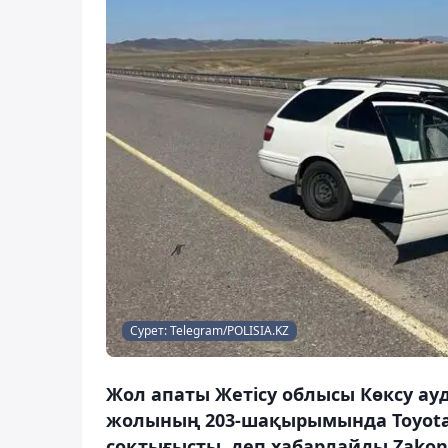
Сурет: Telegram/POLISIA.KZ
Жол апаты Жетісу облысы Көксу ау
жолының 203-шақырымында Toyota G
соқтығысты, деп хабарлайды Zakon.