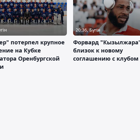
үгін
20:36, Бүгін
ер" потерпел крупное
Форвард "Кызылжара"
ение на Кубке
близок к новому
атора Оренбургской
соглашению с клубом
ти