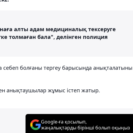
наға алты адам медициналық тексеруге
етке толмаған бала", делінген полиция
а себеп болғаны тергеу барысында анықталатыны
ен анықтаушылар жұмыс істеп жатыр.
Google-ға қосылып,
жаңалықтарды бірінші болып оқыңыз