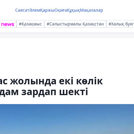
Саясат
Әлем
Қаржы
Оқиға
Құқық
Мақалалар
#Қазақмыс
#Салыстырмалы Қазақстан
#Халық бухг
ас жолында екі көлік
дам зардап шекті