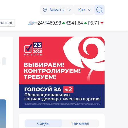
Алматы
Қаз
+24°
$
469.93
€
541.64
₽
5.71
алтері
Соңғы
Танымал