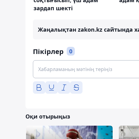
адам 
зардап шекті
Жаңалықтан zakon.kz сайтында х
Пікірлер
0
Оқи отырыңыз