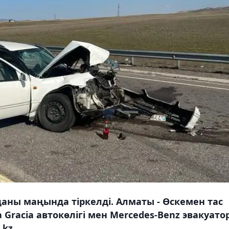
даны маңында тіркелді. Алматы - Өскемен тас
racia автокөлігі мен Mercedes-Benz эвакуато
kz.