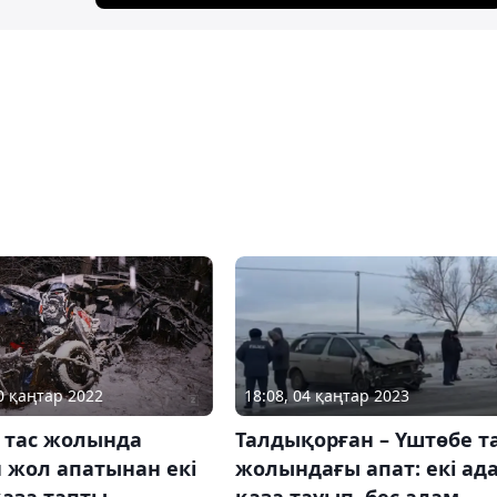
18:08, 04 қаңтар 2023
20 қаңтар 2022
Талдықорған – Үштөбе т
 тас жолында
жолындағы апат: екі ад
 жол апатынан екі
қаза тауып, бес адам