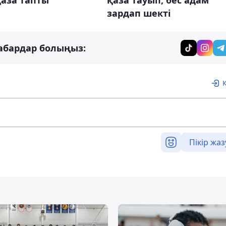
қаза тапты
зардап шекті
абардар болыңыз:
Пікір жаз