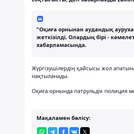
"Оқиға орнынан аудандық ауруха
жеткізілді. Олардың бірі - кәмел
хабарламасында.
Жүргізушілердің қайсысы жол апатын
нақтыланады.
Оқиға орнында патрульдік полиция м
Мақаламен бөлісу: