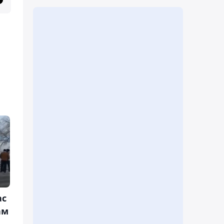
ас
ам