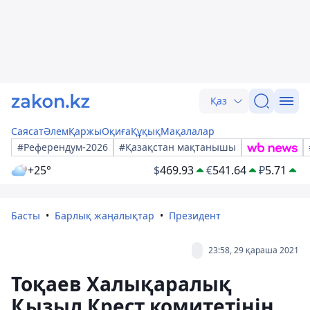
Қаз
Саясат
Әлем
Қаржы
Оқиға
Құқық
Мақалалар
#Референдум-2026
#Қазақстан мақтанышы
+25°
$
469.93
€
541.64
₽
5.71
Басты
Барлық жаңалықтар
Президент
23:58, 29 қараша 2021
Тоқаев Халықаралық
Қызыл Крест комитетінің