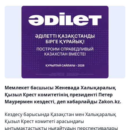
Мемлекет басшысы Женевада Халықаралық
Қызыл Крест комитетінің президенті Петер
Маурермен кездесті, деп хабарлайды Zakon.kz.
Кездесу барысында Қазақстан мен Халықаралық
Қызыл Крест комитеті арасындағы
ынтымақтастықты нығайтудың перспективалары