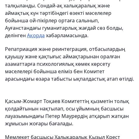
талқыланды. Сондай-ақ халықаралық және
аймақтық күн тәртібіндегі өзекті мәселелер
бойынша ой-пікірлер ортаға салынып,
Ауғанстандағы гуманитарлық жағдай сөз болды,
делінген
Ақорда
хабарламасында.
Репатриация және реинтеграция, отбасылардың
қауышу және қақтығыс аймақтарынан оралған
азаматтарға психологиялық көмек көрсету
мәселелері бойынша еліміз бен Комитет
арасындағы өзара табысты ықпалдастық атап өтілді.
Қасым-Жомарт Тоқаев Комитеттің қызметін толық
қолдайтынын нақтылап, осы ұйымның басшысы
лауазымындағы Петер Маурердің атқарып жатқан
жұмысын жоғары бағалады.
Мемлекет басшысы Халықаралық Қызыл Крест