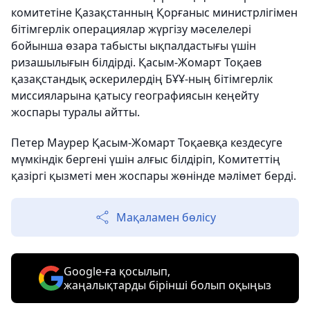
комитетіне Қазақстанның Қорғаныс министрлігімен
бітімгерлік операциялар жүргізу мәселелері
бойынша өзара табысты ықпалдастығы үшін
ризашылығын білдірді. Қасым-Жомарт Тоқаев
қазақстандық әскерилердің БҰҰ-ның бітімгерлік
миссияларына қатысу географиясын кеңейту
жоспары туралы айтты.
Петер Маурер Қасым-Жомарт Тоқаевқа кездесуге
мүмкіндік бергені үшін алғыс білдіріп, Комитеттің
қазіргі қызметі мен жоспары жөнінде мәлімет берді.
Мақаламен бөлісу
Google-ға қосылып,
жаңалықтарды бірінші болып оқыңыз