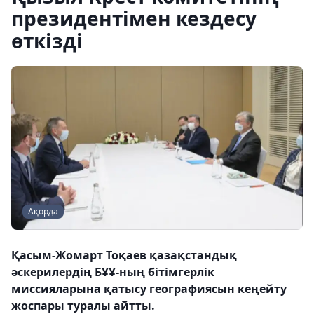
президентімен кездесу
өткізді
Ақорда
Қасым-Жомарт Тоқаев қазақстандық
әскерилердің БҰҰ-ның бітімгерлік
миссияларына қатысу географиясын кеңейту
жоспары туралы айтты.