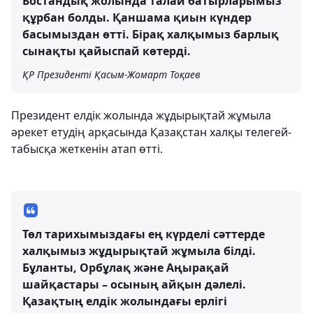
Бостандық жолында талай батырларымыз
құрбан болды. Қаншама қиын күндер
басымыздан өтті. Бірақ халқымыз барлық
сынақты қайыспай көтерді.
ҚР Президенті Қасым-Жомарт Тоқаев
Президент елдік жолында жұдырықтай жұмыла
әрекет етудің арқасында Қазақстан халқы телегей-
табысқа жеткенін атап өтті.
Төл тарихымыздағы ең күрделі сәттерде
халқымыз жұдырықтай жұмыла білді.
Бұланты, Орбұлақ және Аңырақай
шайқастары – осының айқын дәлелі.
Қазақтың елдік жолындағы ерлігі