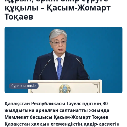
құқылы – Қасым-Жомарт
Тоқаев
Сурет: zakon.kz
Қазақстан Республикасы Тәуелсіздігінің 30
жылдығына арналған салтанатты жиында
Мемлекет басшысы Қасым-Жомарт Тоқаев
Қазақстан халқын егемендіктің қадір-қасиетін