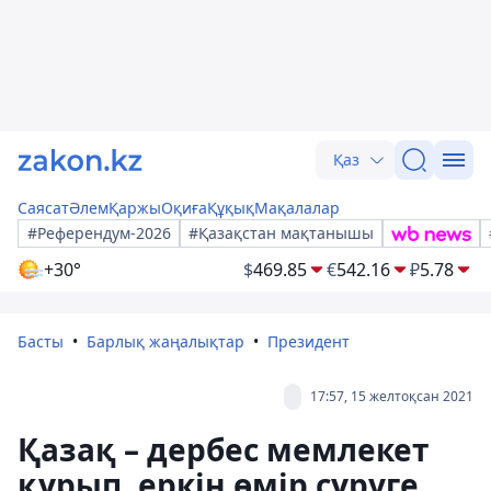
Қаз
Саясат
Әлем
Қаржы
Оқиға
Құқық
Мақалалар
#Референдум-2026
#Қазақстан мақтанышы
+30°
$
469.85
€
542.16
₽
5.78
Басты
Барлық жаңалықтар
Президент
17:57, 15 желтоқсан 2021
Қазақ – дербес мемлекет
құрып, еркін өмір сүруге