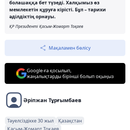
болашаққа бет түзеді. Халқымыз өз
мемлекетін құруға кірісті. Бұл – тарихи
әділдіктің орнауы.
ҚР Президенті Қасым-Жомарт Тоқаев
Мақаламен бөлісу
Google-ға қосылып,
жаңалықтарды бірінші болып оқыңыз
Әріпжан Тұрғымбаев
Тәуелсіздікке 30 жыл
Қазақстан
Қасым-Жомарт Тоқаев