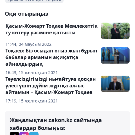
Оқи отырыңыз
Қасым-Жомарт Тоқаев Мемлекеттік
ту көтеру рәсіміне қатысты
11:44, 04 маусым 2022
Тоқаев: Біз осыдан отыз жыл бұрын
бабалар арманын ақиқатқа
айналдырдық
16:43, 15 желтоқсан 2021
Тәуелсіздігімізді нығайтуға қосқан
үлесі үшін дүйім жұртқа алғыс
айтамын – Қасым-Жомарт Тоқаев
17:19, 15 желтоқсан 2021
Жаңалықтан zakon.kz сайтында
хабардар болыңыз: