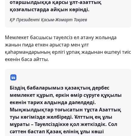
отаршылдыққа қарсы ұлт-азаттық
қозғалыстарда айқын көрінді.
ҚР Президенті Қасым-Жомарт Тоқаев
Мемлекет басшысы тәуелсіз ел атану жолында
жанын пида еткен арыстар мен ұлт
қаһармандарының ерлігі ұрпақ жадынан өшпеуі тиіс
екенін баса айтты.
Біздің бабаларымыз қазақтың дербес
мемлекет құрып, еркін өмір сүруге құқылы
екенін тарих алдында дәлелдеді.
Мыңжылдықтар тоғысатын тұста Азаттық
туы көгімізде желбіреді. Ұлттың ең ұлы
мұраты – Тәуелсіздікке қол жеткіздік. Сол
сәттен бастап Қазақ елінің ұлы көші