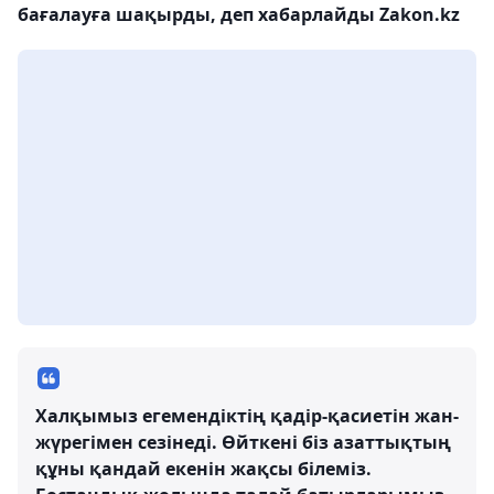
бағалауға шақырды, деп хабарлайды Zakon.kz
Халқымыз егемендіктің қадір-қасиетін жан-
жүрегімен сезінеді. Өйткені біз азаттықтың
құны қандай екенін жақсы білеміз.