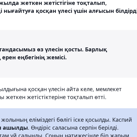
жылда жеткен жетістігіне тоқталып,
і нығайтуға қосқан үлесі үшін алғысын білдірді
 отандасымыз өз үлесін қосты. Барлық
ң ерен еңбегінің жемісі.
ылдығына қосқан үлесін айта келе, мемлекет
ы жеткен жетістіктеріне тоқталып өтті.
 жолының еліміздегі бөлігі іске қосылды. Каспий
ы ашылды
. Өндіріс саласына серпін берілді.
там үй салынды. Соның нәтижесінде бір жарым