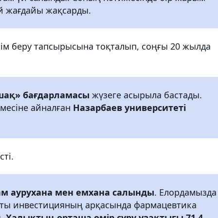
й жағдайы жақсарды.
лім беру тапсырысына тоқталып, соңғы 20 жылда
шақ» бағдарламасы
жүзеге асырыла бастады.
емесіне айналған
Назарбаев университеті
ті.
там аурухана мен емхана салынды
. Елордамызда
қты инвестицияның арқасында фармацевтика
ы.
Халықтың орташа өмір сүру ұзақтығы 71,4