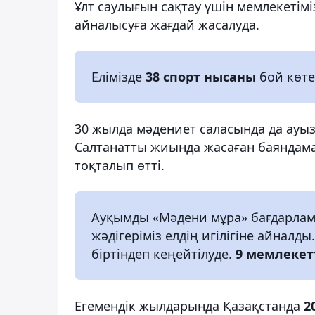
Ұлт саулығын сақтау үшін мемлекеті
айналысуға жағдай жасалуда.
Елімізде
38 спорт нысаны
бой көте
30 жылда мәдениет саласында да ауы
Салтанатты жиында жасаған баяндам
тоқталып өтті.
Ауқымды «Мәдени мұра» бағдарлам
жәдігеріміз елдің игілігіне айна
біртіндеп кеңейтілуде.
9 мемлекет
Егемендік жылдарында Қазақстанда
2