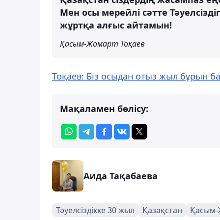
Мен осы мерейлі сәтте Тәуелсіздіг
жұртқа алғыс айтамын!
Қасым-Жомарт Тоқаев
Тоқаев: Біз осыдан отыз жыл бұрын 
Мақаламен бөлісу:
Аида Тақабаева
Тәуелсіздікке 30 жыл
Қазақстан
Қасым-