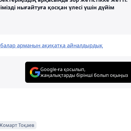
імізді нығайтуға қосқан үлесі үшін дүйім
бабалар арманын ақиқатқа айналдырдық
Google-ға қосылып,
жаңалықтарды бірінші болып оқыңыз
Жомарт Тоқаев