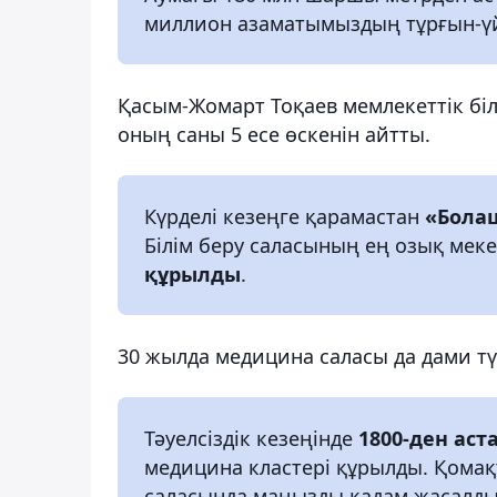
миллион азаматымыздың тұрғын-ү
Қасым-Жомарт Тоқаев мемлекеттік бі
оның саны 5 есе өскенін айтты.
Күрделі кезеңге қарамастан
«Бола
Білім беру саласының ең озық мек
құрылды
.
30 жылда медицина саласы да дами түс
Тәуелсіздік кезеңінде
1800-ден ас
медицина кластері құрылды. Қома
саласында маңызды қадам жасалд