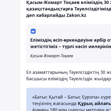
Қасым-Жомарт Тоқаев еліміздің 30 
қазақстандықтарға Тәуелсіздігімізд
деп хабарлайды Zakon.kz
Еліміздің өсіп-өркендеуіне әрбір
жетістігіміз – түрлі кәсіп иелеріні
Қасым-Жомарт Тоқаев
Ел азаматтарының Тәуелсіздіктің 30 ж
басшысы еліміздің Тәуелсіздік жылдар
«Батыс Қытай – Батыс Еуропа» күре
теңізінің жағасында
Құрық айлағ
Аумағы 180 млн шаршы метрден ас