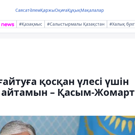
Саясат
Әлем
Қаржы
Оқиға
Құқық
Мақалалар
#Қазақмыс
#Салыстырмалы Қазақстан
#Халық бухг
ығайтуға қосқан үлесі үшін
с айтамын – Қасым-Жомарт