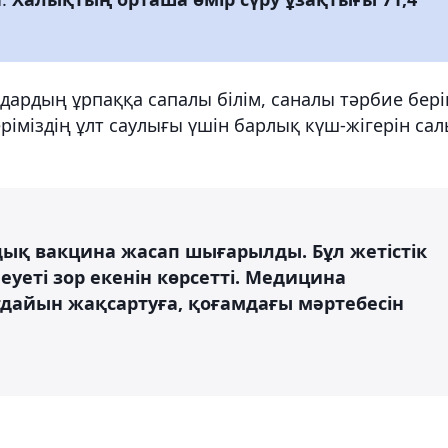
дардың ұрпаққа сапалы білім, саналы тәрбие бері
ріміздің ұлт саулығы үшін барлық күш-жігерін са
дық вакцина жасап шығарылды. Бұл жетістік
еті зор екенін көрсетті. Медицина
ғдайын жақсартуға, қоғамдағы мәртебесін