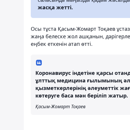
жасқа жетті.
Осы тұста Қасым-Жомарт Тоқаев ұстаз
жаңа белеске жол ашқанын, дәрігерле
еңбек еткенін атап өтті.
Коронавирус індетіне қарсы отан
ұлттық медицина ғылымының әлеу
қызметкерлерінің әлеуметтік жа
көтеруге баса мән беріліп жатыр.
Қасым-Жомарт Тоқаев