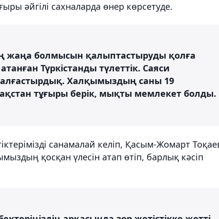
ғыры әйгілі сахналарда өнер көрсетуде.
ң жаңа болмысын қалыптастыруды қолға
і атанған Түркістанды түлеттік. Саяси
алғастырдық. Халқымыздың саны 19
қстан тұғыры берік, мықты мемлекет болды.
іктерімізді санамалай келіп, Қасым-Жомарт Тоқае
сымыздың қосқан үлесін атап өтіп, барлық кәсіп
ектеріңіздің арқасында зор жетістікке жетті.