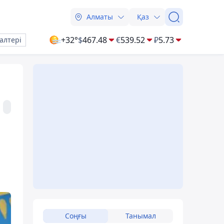
Алматы
Қаз
+32°
$
467.48
€
539.52
₽
5.73
алтері
Соңғы
Танымал