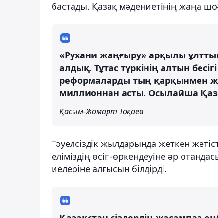
бастады. Қазақ мәдениетінің жаңа шо
«Рухани жаңғыру» арқылы ұлтты
алдық. Тұтас түркінің алтын бесіг
реформаларды тың қарқынмен ж
миллионнан асты. Осылайша Қаза
Қасым-Жомарт Тоқаев
Тәуелсіздік жылдарында жеткен жетіст
еліміздің өсіп-өркендеуіне әр отанда
иелеріне алғысын білдірді.
Қазақстан сіздердің жасампаз еңб