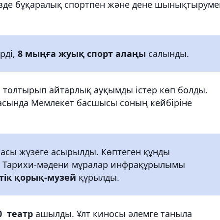
мізде бұқаралық спортпен және дене шынықтыруме
рді,
8 мыңға жуық спорт алаңы
салынды.
з толтырып айтарлық ауқымды істер көп болды.
асында Мемлекет басшысы соның кейбіріне
асы жүзеге асырылды. Көптеген құнды
лды. Тарихи-мәдени мұралар инфрақұрылымы
тік қорық-музей
құрылды.
0 театр
ашылды. Ұлт киносы әлемге таныла