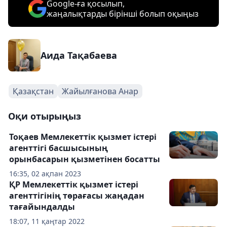
Google-ға қосылып,
жаңалықтарды бірінші болып оқыңыз
Аида Тақабаева
Қазақстан
Жайылғанова Анар
Оқи отырыңыз
Тоқаев Мемлекеттік қызмет істері
агенттігі басшысының
орынбасарын қызметінен босатты
16:35, 02 ақпан 2023
ҚР Мемлекеттік қызмет істері
агенттігінің төрағасы жаңадан
тағайындалды
18:07, 11 қаңтар 2022