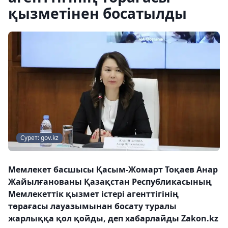
қызметінен босатылды
Сурет: gov.kz
Мемлекет басшысы Қасым-Жомарт Тоқаев Анар
Жайылғанованы Қазақстан Республикасының
Мемлекеттік қызмет істері агенттігінің
төрағасы лауазымынан босату туралы
жарлыққа қол қойды, деп хабарлайды Zakon.kz