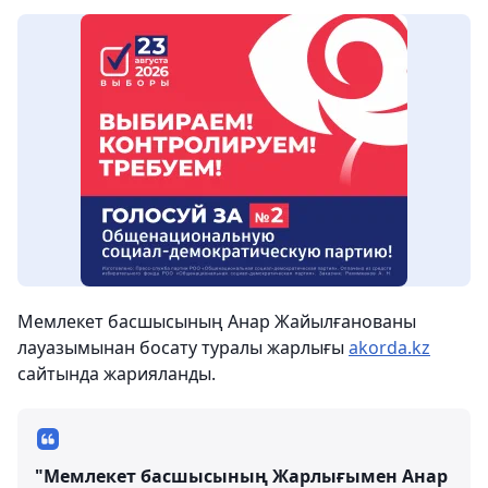
Мемлекет басшысының Анар Жайылғанованы
лауазымынан босату туралы жарлығы
akorda.kz
сайтында жарияланды.
"Мемлекет басшысының Жарлығымен Анар