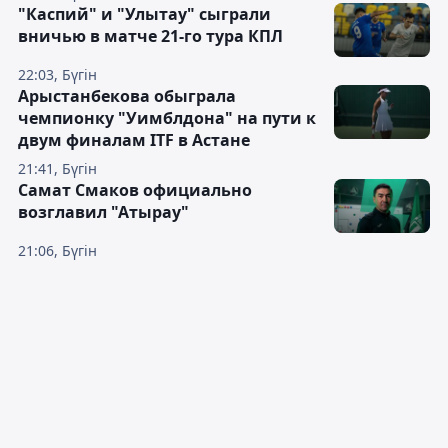
"Каспий" и "Улытау" сыграли
вничью в матче 21-го тура КПЛ
22:03, Бүгін
Арыстанбекова обыграла
чемпионку "Уимблдона" на пути к
двум финалам ITF в Астане
21:41, Бүгін
Самат Смаков официально
возглавил "Атырау"
21:06, Бүгін