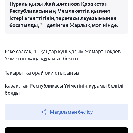
Нұралықызы Жайылғанова Қазақстан
Республикасының Мемлекеттік қызмет
істері агенттігінің төрағасы лауазымынан
босатылды," – делінген Жарлық мәтінінде.
Еске салсақ, 11 қаңтар күні Қасым-жомарт Тоқаев
Үкіметтің жаңа құрамын бекітті.
Тақырыпқа орай оқи отырыңыз
Қазақстан Республикасы Үкіметінің құрамы белгілі
болды
Мақаламен бөлісу