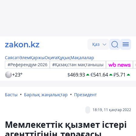
Қаз
Саясат
Әлем
Қаржы
Оқиға
Құқық
Мақалалар
#Референдум-2026
#Қазақстан мақтанышы
+23°
$
469.93
€
541.64
₽
5.71
Басты
Барлық жаңалықтар
Президент
18:19, 11 қаңтар 2022
Мемлекеттік қызмет істері
агенттігінің төрағасы