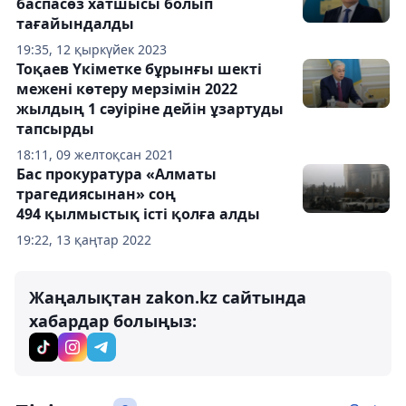
баспасөз хатшысы болып
тағайындалды
19:35, 12 қыркүйек 2023
Тоқаев Үкіметке бұрынғы шекті
межені көтеру мерзімін 2022
жылдың 1 сәуіріне дейін ұзартуды
тапсырды
18:11, 09 желтоқсан 2021
Бас прокуратура «Алматы
трагедиясынан» соң
494 қылмыстық істі қолға алды
19:22, 13 қаңтар 2022
Жаңалықтан zakon.kz сайтында
хабардар болыңыз: