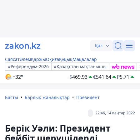
Қаз
Саясат
Әлем
Қаржы
Оқиға
Құқық
Мақалалар
#Референдум-2026
#Қазақстан мақтанышы
+32°
$
469.93
€
541.64
₽
5.71
Басты
Барлық жаңалықтар
Президент
22:46, 14 қаңтар 2022
Берік Уәли: Президент
бейбіт шерушілерді