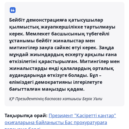
Бейбіт демонстрацияға қатысушылар
қылмыстық жауапкершілікке тартылмауы
керек. Мемлекет басшысының түбегейлі
ұстанымы бейбіт жиналыстар мен
митингілер заңға сәйкес өтуі керек. Заңда
мұндай жиындардың ескерту арқылы ғана
өткізілетіні қарастырылған. Митингілер мен
жиналыстарды енді қалалардың орталық
аудандарында өткізуге болады. Бұл –
еліміздегі демократияны ілгерілетуге
бағытталған маңызды қадам.
ҚР Президентінің баспасөз хатшысы Берік Уәли
Тақырыпқа орай:
Президент "Қасіретті қаңтар"
оқиғаларына байланысты Бас прокуратураға