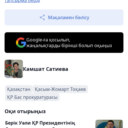
тапсырма берді
Мақаламен бөлісу
Google-ға қосылып,
жаңалықтарды бірінші болып оқыңыз
Камшат Сатиева
Қазақстан
Қасым-Жомарт Тоқаев
ҚР Бас прокуратурасы
Оқи отырыңыз
Берік Уәли ҚР Президентінің