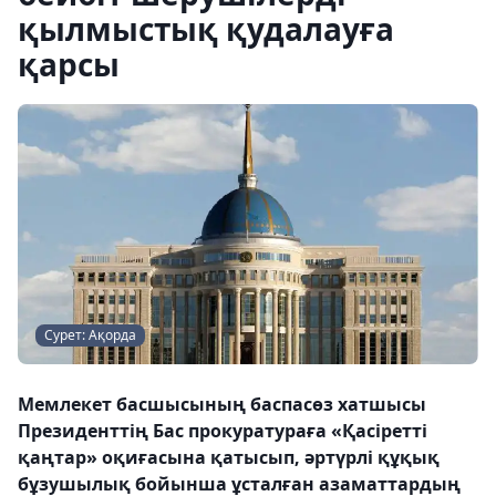
қылмыстық қудалауға
қарсы
Сурет: Ақорда
Мемлекет басшысының баспасөз хатшысы
Президенттің Бас прокуратураға «Қасіретті
қаңтар» оқиғасына қатысып, әртүрлі құқық
бұзушылық бойынша ұсталған азаматтардың