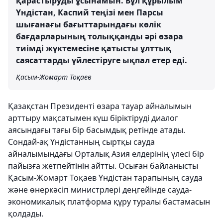
қарастыруды ұсынамын. Бұл құрылым
Үндістан, Каспий теңізі мен Парсы
шығанағы бағыттарындағы көлік
бағдарларының толыққанды әрі өзара
тиімді жүктемесіне қатысты ұлттық
саясаттарды үйлестіруге ықпал етер еді.
Қасым-Жомарт Тоқаев
Қазақстан Президенті өзара тауар айналымын
арттыру мақсатымен күш біріктіруді диалог
аясындағы тағы бір басымдық ретінде атады.
Сондай-ақ Үндістанның сыртқы сауда
айналымындағы Орталық Азия елдерінің үлесі бір
пайызға жетпейтінін айтты. Осыған байланысты
Қасым-Жомарт Тоқаев Үндістан тарапының сауда
және өнеркәсіп министрлері деңгейінде сауда-
экономикалық платформа құру туралы бастамасын
қолдады.