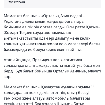
Президент
Мемлекет басшысы «Орталық Азия елдері –
Үндістан» диалогының маңызды бағыттары
бойынша өз пікірін ортаға салды. Осы ретте Қасым-
Жомарт Тоқаев сауда-экономикалық
ынтымақтастықты одан әрі дамыту және көлік-
транзит қатынастарын жолға қою мәселелері басты
басымдыққа ие болуы керек екенін айтты.
Атап айтқанда, Президент көлік-логистика
саласындағы ынтымақтастықты нығайтуға баса мән
берді. Бұл бағыт бойынша Орталық Азияның әлеуеті
зор.
Мемлекет басшысы Қазақстан аумағы арқылы 11
халықаралық көлік дәлізі өтетінін, оның бесеуі
теміржол және алтауы автомобиль бағыттары
екенін атап өтті. Бұл жолдар Шығыс – Батыс,