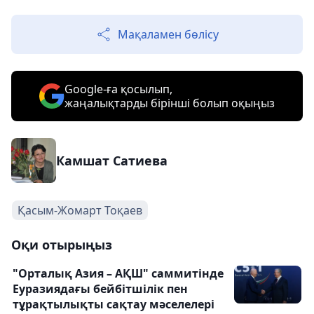
Мақаламен бөлісу
Google-ға қосылып,
жаңалықтарды бірінші болып оқыңыз
Камшат Сатиева
Қасым-Жомарт Тоқаев
Оқи отырыңыз
"Орталық Азия – АҚШ" саммитінде
Еуразиядағы бейбітшілік пен
тұрақтылықты сақтау мәселелері