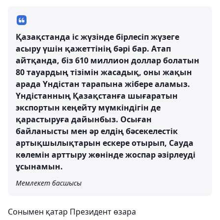
Қазақстанда іс жүзінде бірлесіп жүзеге
асыру үшін қажеттінің бәрі бар. Атап
айтқанда, біз 610 миллион доллар болатын
80 тауардың тізімін жасадық, оны жақын
арада Үндістан тарапына жібере аламыз.
Үндістанның Қазақстанға шығаратын
экспортын кеңейту мүмкіндігін де
қарастыруға дайынбыз. Осыған
байланысты мен әр елдің бәсекелестік
артықшылықтарын ескере отырып, Сауда
көлемін арттыру жөнінде жоспар әзірлеуді
ұсынамын.
Мемлекет басшысы
Сонымен қатар Президент өзара