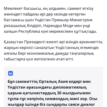
Мемлекет басшысы, ең алдымен, саммит өткізу
жөніндегі пайдалы әрі дер кезінде көтерген
бастамасы үшін Үндістан Премьер-Министріне
ризашылық білдіріп, Нарендра Моди мен үнді
халқын Республика күні мерекесімен құттықтады.
Қазақстан Президенті ежелгі әрі өзіндік өркениеттің
жарқын көрінісі саналатын Үндістанның егемендік
алғалы бері экономикалық дамуда таңғаларлық
табыстарға қол жеткізгенін атап өтті.
Бұл саммиттің Орталық Азия елдері мен
Үндістан арасындағы дипломатиялық
қарым-қатынастардың 30 жылдығымен
тұспа-тұс келуінің символдық мәні зор. Осы
жылдар ішінде біз сындарлы саяси диалог