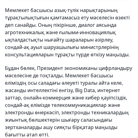
Мемлекет басшысы азық-түлік нарықтарының
тұрақтылықтығын қамтамасыз ету мәселесін өзекті
деп санайды. Оның пікірінше, диалог аясында
агротехникалық және ғылыми-инновациялық
ықпалдастықты нығайту шараларын әзірлеу,
сондай-ақ ауыл шаруашылығы министрлерінің
консультацияларын тұрақты түрде өткізу маңызды.
Бұдан бөлек, Президент экономиканы цифрландыру
мәселесіне де тоқталды. Мемлекет басшысы
еліміздің осы саладағы әлеуеті туралы айта келе,
жасанды интеллектіні енгізу, Big Data, интернет
заттар, онлайн-коммерция және кибер қауіпсіздік,
сондай-ақ елімізде телекоммуникациялар және
электронды өнеркәсіп, электронды техникалардың
жиынтық бөлшектерін шығару саласындағы
зертханаларды ашу сияқты бірқатар маңызды
бағытты атап өтті.