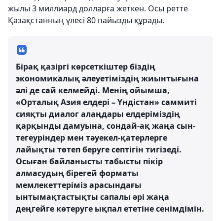
жылы 3 миллиард долларға жеткен. Осы ретте
Қазақстанның үлесі 80 пайызды құрады.
Бірақ қазіргі көрсеткіштер біздің
экономикалық әлеуетіміздің жиынтығына
әлі де сай келмейді. Менің ойымша,
«Орталық Азия елдері – Үндістан» саммиті
сияқты диалог алаңдары елдеріміздің
қарқынды дамуына, сондай-ақ жаңа сын-
тегеуріндер мен тәуекел-қатерлерге
лайықты төтеп беруге септігін тигізеді.
Осыған байланысты табысты пікір
алмасудың бірегей форматы
мемлекеттеріміз арасындағы
ынтымақтастықты сапалы әрі жаңа
деңгейге көтеруге ықпал ететіне сенімдімін.