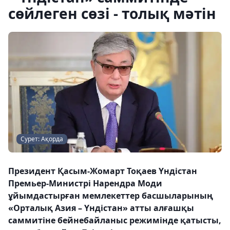
сөйлеген сөзі - толық мәтін
Сурет: Ақорда
Президент Қасым-Жомарт Тоқаев Үндістан
Премьер-Министрі Нарендра Моди
ұйымдастырған мемлекеттер басшыларының
«Орталық Азия – Үндістан» атты алғашқы
саммитіне бейнебайланыс режимінде қатысты,