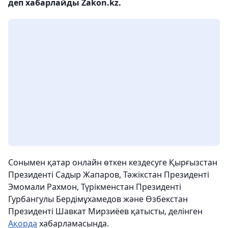
деп хабарлайды Zakon.kz.
Сонымен қатар онлайн өткен кездесуге Қырғызстан
Президенті Садыр Жапаров, Тәжікстан Президенті
Эмомали Рахмон, Түрікменстан Президенті
Гурбангулы Бердімұхамедов және Өзбекстан
Президенті Шавкат Мирзиёев қатысты, делінген
Ақорда
хабарламасында.