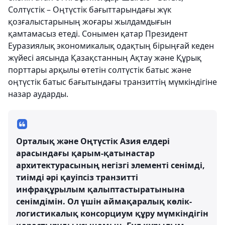
Солтүстік – Оңтүстік бағыттарындағы жүк
қозғалыстарының жоғары жылдамдығын
қамтамасыз етеді. Сонымен қатар Президент
Еуразиялық экономикалық одақтың бірыңғай кеден
жүйесі аясында Қазақстанның Ақтау және Құрық
порттары арқылы өтетін солтүстік батыс және
оңтүстік батыс бағытындағы транзиттің мүмкіндігіне
назар аударды.
Орталық және Оңтүстік Азия елдері
арасындағы қарым-қатынастар
архитектурасының негізгі элементі сенімді,
тиімді әрі қауіпсіз транзитті
инфрақұрылым қалыптастыратынына
сенімдімін. Ол үшін аймақаралық көлік-
логистикалық консорциум құру мүмкіндігін