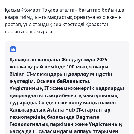
Қасым-Жомарт Тоқаев аталған бағыттар бойынша
өзара тиімді ынтымақтастық орнатуға әзір екенін
растап, үндістандық серіктестерді Қазақстан
нарығына шақырды.
Қазақстан халқына Жолдауымда 2025
жылға қарай кемінде 100 мың жоғары
білікті IT-мамандарын даярлау міндетін
жүктедім. Осыған байланысты,
Үндістанның IT және инженерлік кадрларды
даярлаудағы тәжірибелері қызығушылық
тудырады. Сөзден іске көшу мақсатымен
Халықаралық Astana Hub IТ-стартаптар
технопаркінің базасында Bagmane
Технологиялық паркімен және Үндістанның
басқа да IT саласындағы алпауыттарымен