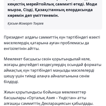
кеңестің мерейтойлық саммиті өтеді. Моди
мырза, Сізді, Қазақстанның елордасында
көремін деп үміттенемін.
Қасым-Жомарт Тоқаев
Президент алдағы саммиттің күн тәртібіндегі өзекті
мәселелердің қатарына ауған проблемасы да
енгізілетінін айтты.
Мемлекет басшысы сөзін қорытындылай келе,
жоғары деңгейдегі кездесулердің осындай форматы
аймақтық күн тәртібіндегі маңызды мәселелерді
шешу үшін тиімді алаңға айналатынына сенім
білдірді.
Жиын қорытындысы бойынша мемлекеттер
басшылары «Орталық Азия – Үндістан» атты
алғашқы саммиттің Декларациясын қабылдады.