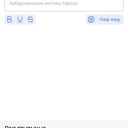
Пікір жазу
Оқи отырыңыз