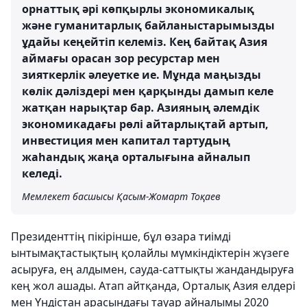
орнаттық әрі көпқырлы экономикалық
және гуманитарлық байланыстарымызды
ұдайы кеңейтіп келеміз. Кең байтақ Азия
аймағы орасан зор ресурстар мен
зияткерлік әлеуетке ие. Мұнда маңызды
көлік дәліздері мен қарқынды дамып келе
жатқан нарықтар бар. Азияның әлемдік
экономикадағы рөлі айтарлықтай артып,
инвестиция мен капитал тартудың
жаһандық жаңа орталығына айналып
келеді.
Мемлекет басшысы Қасым-Жомарт Тоқаев
Президенттің пікірінше, бұл өзара тиімді
ынтымақтастықтың қолайлы мүмкіндіктерін жүзеге
асыруға, ең алдымен, сауда-саттықты жандандыруға
кең жол ашады. Атап айтқанда, Орталық Азия елдері
мен Үндістан арасындағы тауар айналымы 2020