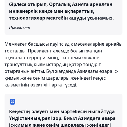
бірлесе отырып, Орталық Азияға арналған
инженерлік кеңсе мен ақпараттық
технологиялар мектебін ашуды ұсынамыз.
Президент
Мемлекет басшысы қауіпсіздік мәселелеріне арнайы
тоқталды. Президент әлемде болып жатқан
оқиғалар терроризмнің, экстремизм және
трансұлттық қылмыстардың қатер төндіріп
отырғанын айтты. Бұл жағдайда Азиядағы өзара іс-
қимыл және сенім шаралары жөніндегі кеңес
қызметінің өзектілігі арта түседі.
Кеңестің әлеуеті мен мәртебесін нығайтуда
Үндістанның рөлі зор. Биыл Азиядаға өзара
іс-қимыл және сенім шаралары жөніндегі