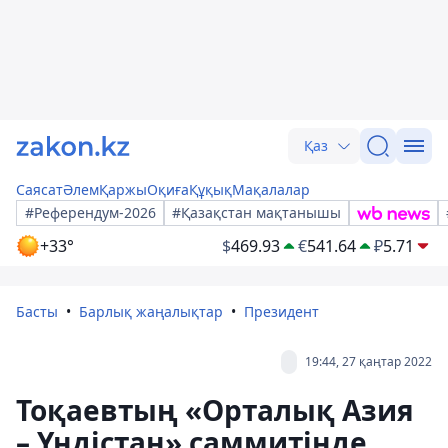
Қаз
Саясат
Әлем
Қаржы
Оқиға
Құқық
Мақалалар
#Референдум-2026
#Қазақстан мақтанышы
+33°
$
469.93
€
541.64
₽
5.71
Басты
Барлық жаңалықтар
Президент
19:44, 27 қаңтар 2022
Тоқаевтың «Орталық Азия
– Үндістан» саммитінде