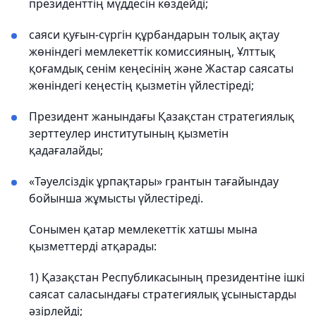
президенттің мүддесін көздейді;
саяси қуғын-сүргін құрбандарын толық ақтау
жөніндегі мемлекеттік комиссияның, Ұлттық
қоғамдық сенім кеңесінің және Жастар саясаты
жөніндегі кеңестің қызметін үйлестіреді;
Президент жанындағы Қазақстан стратегиялық
зерттеулер институтының қызметін
қадағалайды;
«Тәуелсіздік ұрпақтары» грантын тағайындау
бойынша жұмысты үйлестіреді.
Сонымен қатар мемлекеттік хатшы мына
қызметтерді атқарады:
1) Қазақстан Республикасының президентіне ішкі
саясат саласындағы стратегиялық ұсыныстарды
әзірлейді;