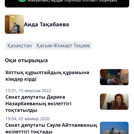
Аида Тақабаева
Қазақстан
Қасым-Жомарт Тоқаев
Оқи отырыңыз
Ұлттық құрылтайдың құрамына
кімдер кірді
13:31, 15 маусым 2022
Сенат депутаты Дариға
Назарбаеваның өкілеттігі
тоқтатылды
19:04, 02 мамыр 2020
Сенат депутаты Сәуле Айтпаеваның
өкілеттігі тоқтады