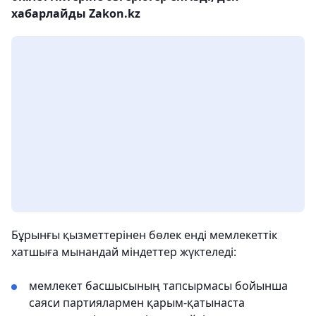
хабарлайды Zakon.kz
Бұрынғы қызметтерінен бөлек енді мемлекеттік
хатшыға мынандай міндеттер жүктеледі:
мемлекет басшысының тапсырмасы бойынша
саяси партиялармен қарым-қатынаста