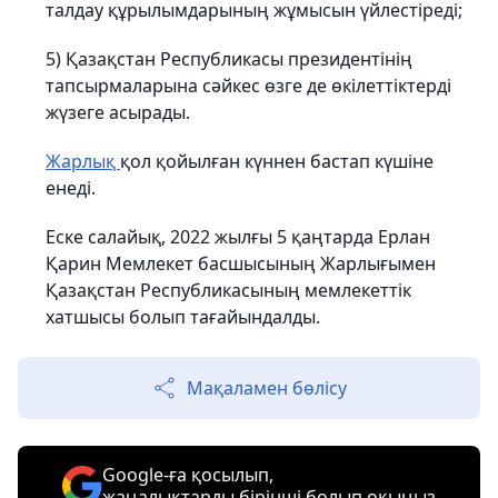
талдау құрылымдарының жұмысын үйлестіреді;
5) Қазақстан Республикасы президентінің
тапсырмаларына сәйкес өзге де өкілеттіктерді
жүзеге асырады.
Жарлық
қол қойылған күннен бастап күшіне
енеді.
Еске салайық, 2022 жылғы 5 қаңтарда Ерлан
Қарин Мемлекет басшысының Жарлығымен
Қазақстан Республикасының мемлекеттік
хатшысы болып тағайындалды.
Мақаламен бөлісу
Google-ға қосылып,
жаңалықтарды бірінші болып оқыңыз