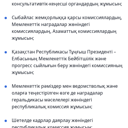
консультативтік-кеңесші органдардың жұмысын;
Сыбайлас жемқорлыққа қарсы комиссиялардың,
Мемлекеттік наградалар жөніндегі
комиссиялардың, Азаматтық комиссиялардың
жұмысын;
Қазақстан Республикасы Тұңғыш Президенті –
Елбасының Мемлекеттік Бейбітшілік және
прогресс сыйлығын беру жөніндегі комиссияның
жұмысын;
Мемлекеттік рәміздер мен ведомстволық және
оларға теңестірілген өзге де наградалар
геральдикасы мәселелері жөніндегі
республикалық комиссия жұмысын;
Шетелде кадрлар даярлау жөніндегі
республикалық комиссия жұмысын;