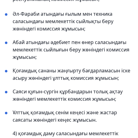
Әл-Фараби атындағы ғылым мен техника
саласындағы мемлекеттік сыйлықты беру
жөніндегі комиссия жұмысын;
Абай атындағы әдебиет пен өнер саласындағы
мемлекеттік сыйлығын беру жөніндегі комиссия
жұмысын;
Қоғамдық сананы жаңғырту бағдарламасын іске
асыру жөніндегі ұлттық комиссия жұмысын;
Саяси қуғын-сүргін құрбандарын толық ақтау
жөніндегі мемлекеттік комиссия жұмысын;
Ұлттық қоғамдық сенім кеңесі және жастар
саясаты жөніндегі кеңес жұмысын.
4) қоғамдық даму саласындағы мемлекеттік