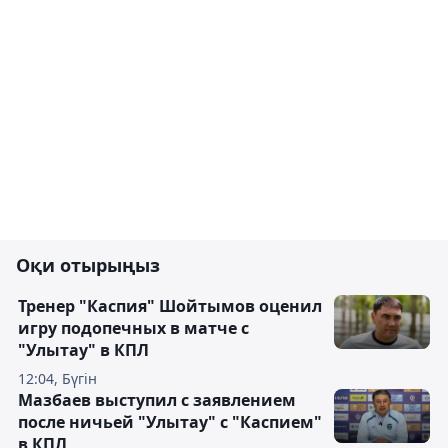
Оқи отырыңыз
Тренер "Каспия" Шойтымов оценил
игру подопечных в матче с
"Улытау" в КПЛ
12:04, Бүгін
Мазбаев выступил с заявлением
после ничьей "Улытау" с "Каспием"
в КПЛ