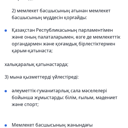
2) мемлекет басшысының атынан мемлекет
басшысының мүддесін қорғайды:
Қазақстан Республикасының парламентімен
және оның палаталарымен, өзге де мемлекеттік
органдармен және қоғамдық бірлестіктермен
қарым-қатынаста;
халықаралық қатынастарда;
3) мына қызметтерді үйлестіреді:
әлеуметтік-гуманитарлық сала мәселелері
бойынша жұмыстарды: білім, ғылым, мәдениет
және спорт;
Мемлекет басшысының жанындағы