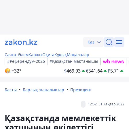
Қаз
Саясат
Әлем
Қаржы
Оқиға
Құқық
Мақалалар
#Референдум-2026
#Қазақстан мақтанышы
+32°
$
469.93
€
541.64
₽
5.71
Басты
Барлық жаңалықтар
Президент
12:52, 31 қаңтар 2022
Қазақстанда мемлекеттік
хатшының өкілеттігі