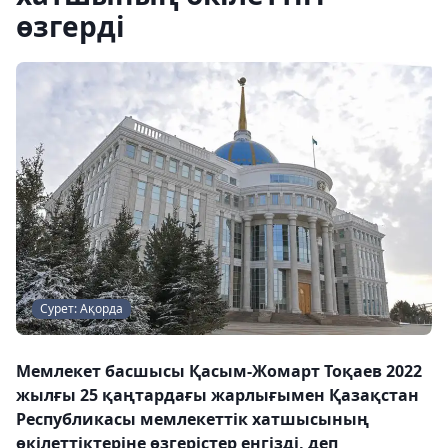
өзгерді
Сурет: Ақорда
Мемлекет басшысы Қасым-Жомарт Тоқаев 2022
жылғы 25 қаңтардағы жарлығымен Қазақстан
Республикасы мемлекеттік хатшысының
өкілеттіктеріне өзгерістер енгізді, деп