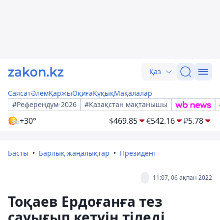
Қаз
Саясат
Әлем
Қаржы
Оқиға
Құқық
Мақалалар
#Референдум-2026
#Қазақстан мақтанышы
+30°
$
469.85
€
542.16
₽
5.78
Басты
Барлық жаңалықтар
Президент
11:07, 06 ақпан 2022
Тоқаев Ердоғанға тез
сауығып кетуін тіледі