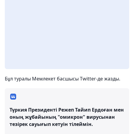
Бұл туралы Мемлекет басшысы Twitter-де жазды.
Түркия Президенті Режеп Тайип Ердоған мен
оның жұбайының "омикрон" вирусынан
тезірек сауығып кетуін тілеймін.