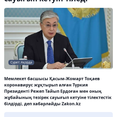
Сурет: Ақорда
Мемлекет басшысы Қасым-Жомарт Тоқаев
коронавирус жұқтырып алған Түркия
Президенті Режеп Тайып Ердоған мен оның
жұбайының тезірек сауығып кетуіне тілектестік
білдірді, деп хабарлайды Zakon.kz