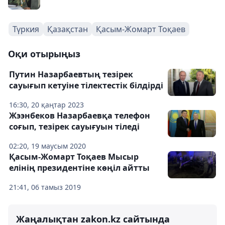
Түркия
Қазақстан
Қасым-Жомарт Тоқаев
Оқи отырыңыз
Путин Назарбаевтың тезірек
сауығып кетуіне тілектестік білдірді
16:30, 20 қаңтар 2023
Жээнбеков Назарбаевқа телефон
соғып, тезірек сауығуын тіледі
02:20, 19 маусым 2020
Қасым-Жомарт Тоқаев Мысыр
елінің президентіне көңіл айтты
21:41, 06 тамыз 2019
Жаңалықтан zakon.kz сайтында