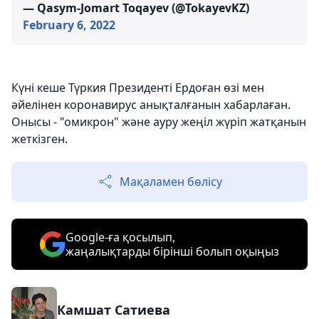
— Qasym-Jomart Toqayev (@TokayevKZ)
February 6, 2022
Күні кеше Түркия Президенті Ердоған өзі мен
әйелінен коронавирус анықталғанын хабарлаған.
Онысы - "омикрон" және ауру жеңіл жүріп жатқанын
жеткізген.
Мақаламен бөлісу
Google-ға қосылып,
жаңалықтарды бірінші болып оқыңыз
Камшат Сатиева