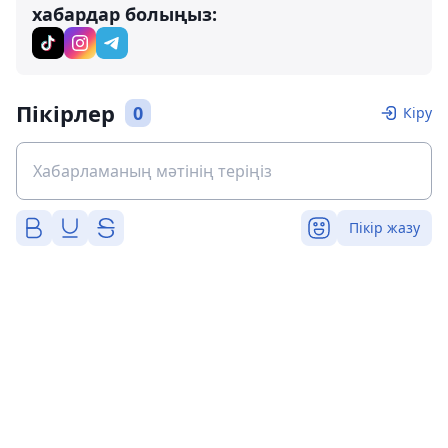
хабардар болыңыз:
Пікірлер
0
Кіру
Пікір жазу