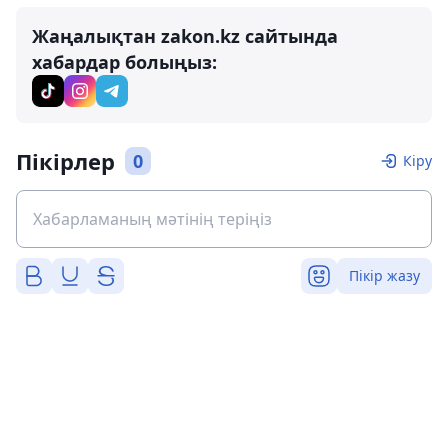
Жаңалықтан zakon.kz сайтында
хабардар болыңыз:
Пікірлер
0
Кіру
Пікір жазу