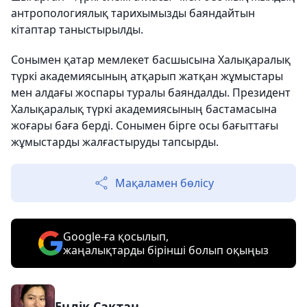
антропологиялық тарихымызды баяндайтын
кітаптар таныстырылды.
Сонымен қатар мемлекет басшысына Халықаралық
түркі академиясының атқарып жатқан жұмыстары
мен алдағы жоспары туралы баяндалды. Президент
Халықаралық түркі академиясының бастамасына
жоғары баға берді. Сонымен бірге осы бағыттағы
жұмыстарды жалғастыруды тапсырды.
Мақаламен бөлісу
Google-ға қосылып,
жаңалықтарды бірінші болып оқыңыз
Еңлік Сақтан