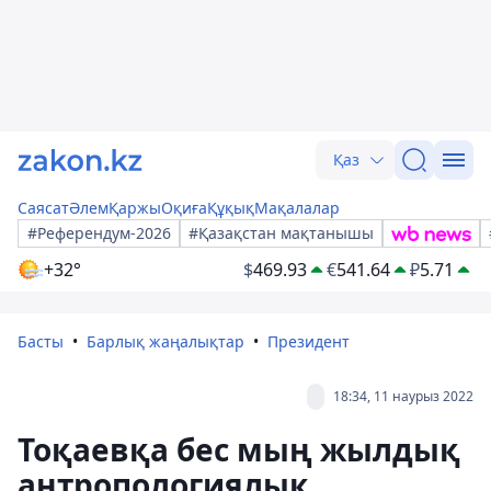
Қаз
Саясат
Әлем
Қаржы
Оқиға
Құқық
Мақалалар
#Референдум-2026
#Қазақстан мақтанышы
+32°
$
469.93
€
541.64
₽
5.71
Басты
Барлық жаңалықтар
Президент
18:34, 11 наурыз 2022
Тоқаевқа бес мың жылдық
антропологиялық