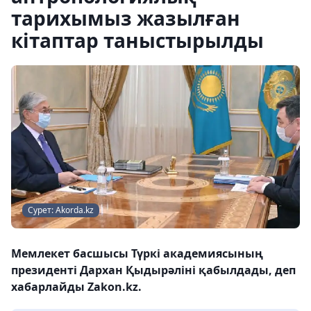
тарихымыз жазылған
кітаптар таныстырылды
Сурет: Akorda.kz
Мемлекет басшысы Түркі академиясының
президенті Дархан Қыдырәліні қабылдады, деп
хабарлайды Zakon.kz.