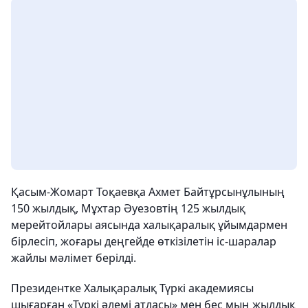
Қасым-Жомарт Тоқаевқа Ахмет Байтұрсынұлының
150 жылдық, Мұхтар Әуезовтің 125 жылдық
мерейтойлары аясында халықаралық ұйымдармен
бірлесіп, жоғары деңгейде өткізілетін іс-шаралар
жайлы мәлімет берілді.
Президентке Халықаралық Түркі академиясы
шығарған «Түркі әлемі атласы» мен бес мың жылдық