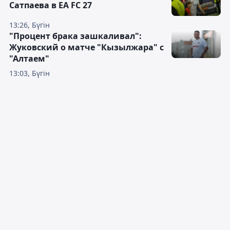
Сатпаева в EA FC 27
13:26, Бүгін
"Процент брака зашкаливал":
Жуковский о матче "Кызылжара" с
"Алтаем"
13:03, Бүгін