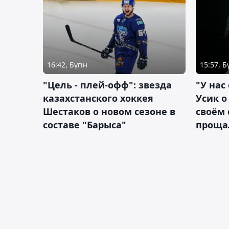
16:42, Бүгін
15:57, Б
"Цель - плей-офф": звезда
"У нас
казахстанского хоккея
Усик 
Шестаков о новом сезоне в
своём 
составе "Барыса"
проща