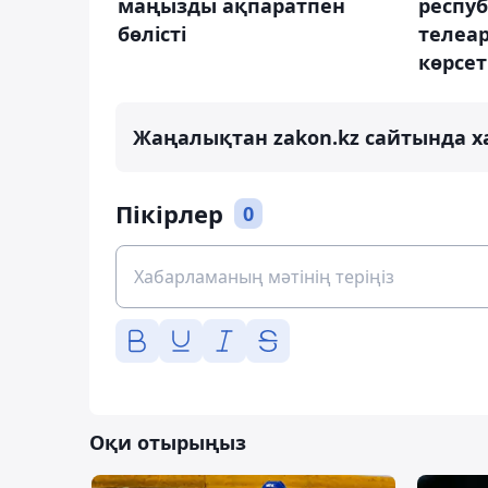
маңызды ақпаратпен
респу
бөлісті
телеа
көрсет
Жаңалықтан zakon.kz сайтында х
Пікірлер
0
Оқи отырыңыз