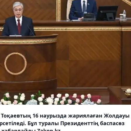
Тоқаевтың 16 наурызда жариялаған Жолдауы
сетіледі. Бұл туралы Президенттің баспасөз
 хабарлайды Zakon.kz.