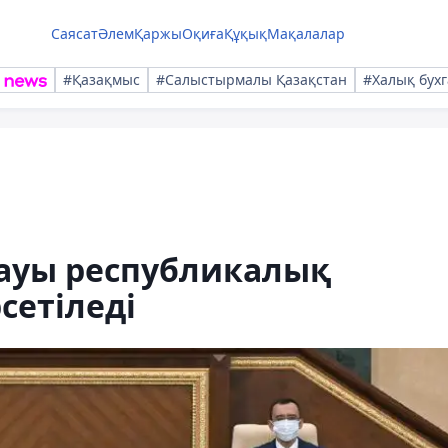
Саясат
Әлем
Қаржы
Оқиға
Құқық
Мақалалар
#Қазақмыс
#Салыстырмалы Қазақстан
#Халық бухг
ауы республикалық
сетіледі