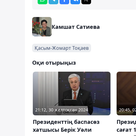
Камшат Сатиева
Қасым-Жомарт Тоқаев
Оқи отырыңыз
21:12, 30 желтоқсан 2024
20:45, 
Президенттің баспасөз
Прези
хатшысы Берік Уәли
сағат 