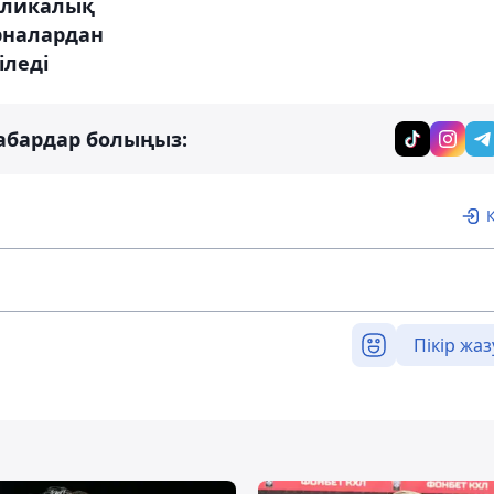
бликалық
рналардан
іледі
абардар болыңыз:
Пікір жаз