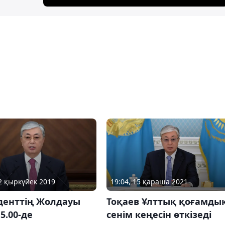
19:04, 15 қараша 2021
02 қыркүйек 2019
Тоқаев Ұлттық қоғамды
денттің Жолдауы
сенім кеңесін өткізеді
15.00-де