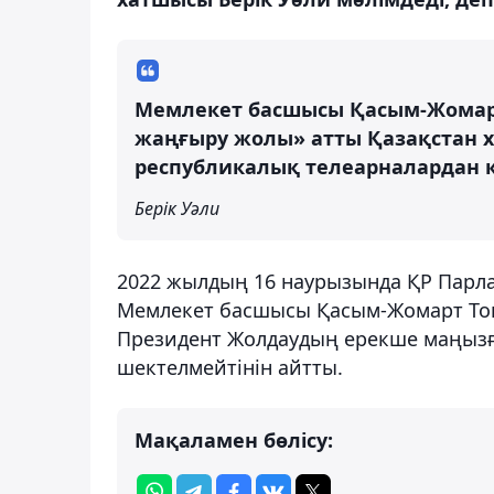
Мемлекет басшысы Қасым-Жомарт
жаңғыру жолы» атты Қазақстан ха
республикалық телеарналардан кө
Берік Уәли
2022 жылдың 16 наурызында ҚР Парл
Мемлекет басшысы Қасым-Жомарт Тоқ
Президент Жолдаудың ерекше маңызға
шектелмейтінін айтты.
Мақаламен бөлісу: