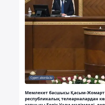
Сурет: akorda.kz
Мемлекет басшысы Қасым-Жомарт 
республикалық телеарналардан көр
хатшысы Берік Уәли мәлімдеді, деп