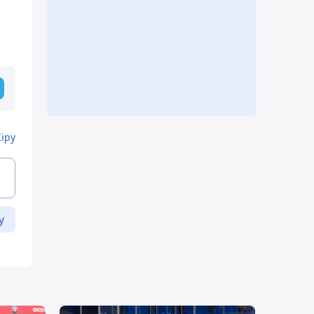
Кіру
у