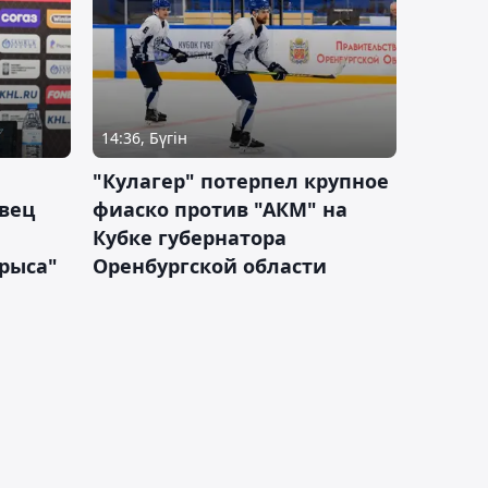
14:36, Бүгін
"Кулагер" потерпел крупное
вец
фиаско против "АКМ" на
Кубке губернатора
арыса"
Оренбургской области