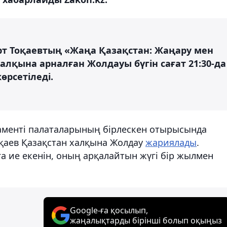
 Тоқаевтың «Жаңа Қазақстан: Жаңару мен
лқына арналған Жолдауы бүгін сағат 21:30-да
рсетіледі.
аменті палаталарының бірлескен отырысында
аев Қазақстан халқына Жолдау
жариялады
.
 ие екенін, оның арқалайтын жүгі бір жылмен
Google-ға қосылып,
жаңалықтарды бірінші болып оқыңыз