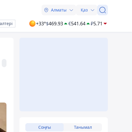
Алматы
Қаз
+33°
$
469.93
€
541.64
₽
5.71
алтері
Соңғы
Танымал