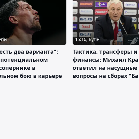
үгін
15:16, Бүгін
 есть два варианта":
Тактика, трансферы и
о потенциальном
финансы: Михаил Кра
сопернике в
ответил на насущные
льном бою в карьере
вопросы на сборах "Б