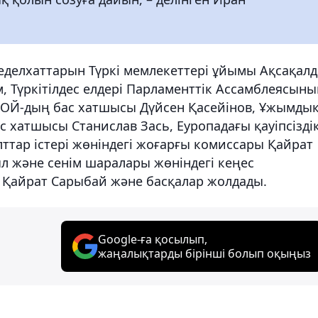
еделхаттарын Түркі мемлекеттері ұйымы Ақсақал
 Түркітілдес елдері Парламенттік Ассамблеясын
СОЙ-дың бас хатшысы Дүйсен Қасейінов, Ұжымды
с хатшысы Станислав Зась, Еуропадағы қауіпсізді
тар істері жөніндегі жоғарғы комиссары Қайрат
л және сенім шаралары жөніндегі кеңес
Қайрат Сарыбай және басқалар жолдады.
Google-ға қосылып,
жаңалықтарды бірінші болып оқыңыз