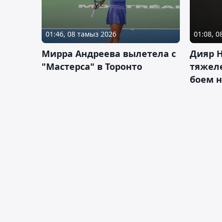
01:46, 08 тамыз 2026
01:08, 
Мирра Андреева вылетела с
Дияр 
"Мастерса" в Торонто
тяжеле
боем н