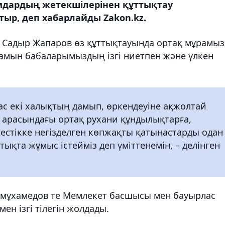
дардың жетекшілерінен құттықтау
тыр, деп хабарлайды Zakon.kz.
 Садыр Жапаров өз құттықтауында ортақ мұрамыз
амын бабаларымыздың ізгі ниетпен және үлкен
ас екі халықтың дамып, өркендеуіне ақжолтай
 арасындағы ортақ рухани құндылықтарға,
тестікке негізделген көпжақты қатынастарды одан
ықта жұмыс істейміз деп үміттенемін, – делінген
дімұхамедов те Мемлекет басшысы мен бауырлас
ен ізгі тілегін жолдады.