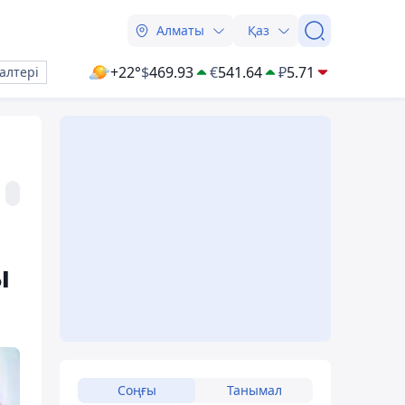
Алматы
Қаз
+22°
$
469.93
€
541.64
₽
5.71
алтері
ы
Соңғы
Танымал