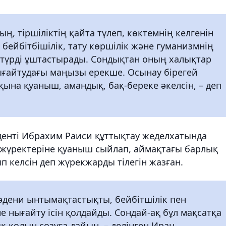
, тіршіліктің қайта түлеп, көктемнің келгенін
 бейбітбішілік, тату көршілік және гуманизмнің
әстүрді ұштастырады. Сондықтан оның халықтар
ығайтудағы маңызы ерекше. Осынау бірегей
қына қуаныш, амандық, бақ-береке әкелсін, – деп
енті Ибрахим Раиси құттықтау жеделхатында
үректеріне қуаныш сыйлап, аймақтағы барлық
п келсін деп жүрекжарды тілегін жазған.
әдени ынтымақтастықты, бейбітшілік пен
 нығайту ісін қолдайды. Сондай-ақ бұл мақсатқа
қ қолын созуға дайын, – делінген Иран