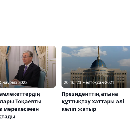
20 наурыз 2022
20:46, 23 желтоқсан 2021
емлекеттердің
Президенттің атына
лары Тоқаевты
құттықтау хаттары әлі
з мерекесімен
келіп жатыр
қтады