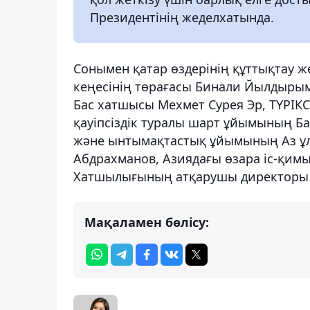
Президентінің жеделхатында.
Сонымен қатар өздерінің құттықтау ж
кеңесінің төрағасы Бинали Йылдырым,
Бас хатшысы Мехмет Сурея Эр, ТҮРІК
қауіпсіздік туралы шарт ұйымының Ба
және ынтымақтастық ұйымының Аз ұлт
Абдрахманов, Азиядағы өзара іс-қимы
Хатшылығының атқарушы директоры 
Мақаламен бөлісу: