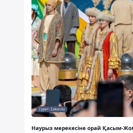
Сурет: Zakon.kz
Наурыз мерекесіне орай Қасым-Жо