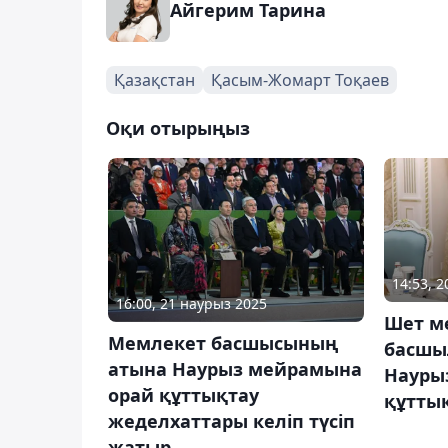
Айгерим Тарина
Қазақстан
Қасым-Жомарт Тоқаев
Оқи отырыңыз
14:53, 
16:00, 21 наурыз 2025
Шет м
Мемлекет басшысының
басшы
атына Наурыз мейрамына
Науры
орай құттықтау
құтты
жеделхаттары келіп түсіп
жатыр