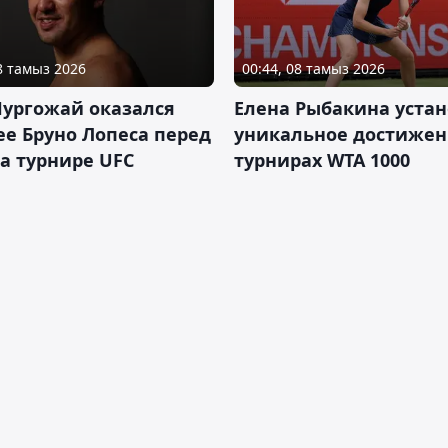
08 тамыз 2026
00:44, 08 тамыз 2026
Нургожай оказался
Елена Рыбакина уста
е Бруно Лопеса перед
уникальное достижен
а турнире UFC
турнирах WTA 1000