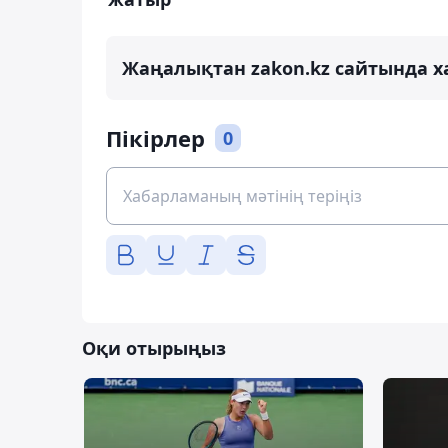
Жаңалықтан zakon.kz сайтында х
Пікірлер
0
Оқи отырыңыз