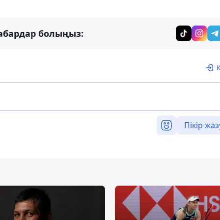
абардар болыңыз:
Пікір жаз