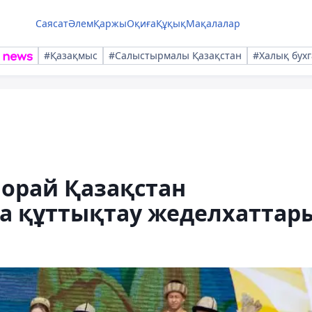
Саясат
Әлем
Қаржы
Оқиға
Құқық
Мақалалар
#Қазақмыс
#Салыстырмалы Қазақстан
#Халық бухг
орай Қазақстан
на құттықтау жеделхаттар