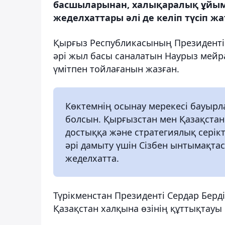
басшыларынан, халықаралық ұйым
жеделхаттары әлі де келіп түсіп жа
Қырғыз Республикасының Президенті
әрі жыл басы саналатын Наурыз мейр
үмітпен тойлағанын жазған.
Көктемнің осынау мерекесі бауырл
болсын. Қырғызстан мен Қазақстан
достыққа және стратегиялық серік
әрі дамыту үшін Сізбен ынтымақтаст
жеделхатта.
Түрікменстан Президенті Сердар Бер
Қазақстан халқына өзінің құттықтауы м