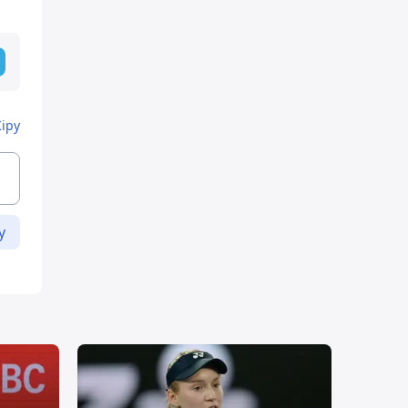
Кіру
у