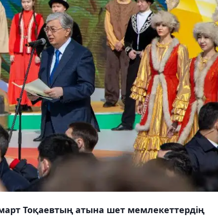
март Тоқаевтың атына шет мемлекеттердің