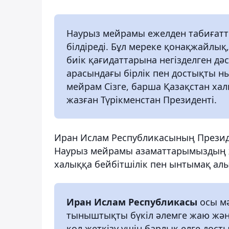
Наурыз мейрамы ежелден табиғаттың
білдіреді. Бұл мереке қонақжайлық,
биік қағидаттарына негізделген д
арасындағы бірлік пен достықты н
мейрам Сізге, барша Қазақстан хал
жазған Түрікменстан Президенті.
Иран Ислам Республикасының Презид
Наурыз мейрамы азаматтарымыздың ж
халыққа бейбітшілік пен ынтымақ алы
Иран Ислам Республикасы
осы м
тыныштықты бүкіл әлемге жаю және
қол жеткізу үшін барлық елге досты