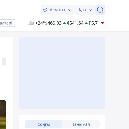
Алматы
Қаз
+24°
$
469.93
€
541.64
₽
5.71
алтері
Соңғы
Танымал