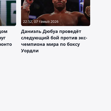
22:52, 07 тамыз 2026
дом
Даниэль Дюбуа проведёт
руг
следующий бой против экс-
ронто
чемпиона мира по боксу
Уордли