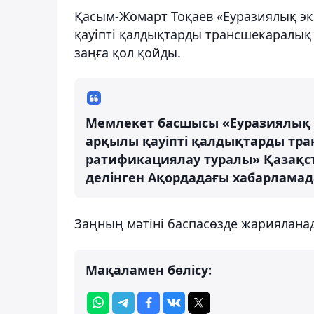
Қасым-Жомарт Тоқаев «Еуразиялық э
қауіпті қалдықтарды трансшекаралық 
заңға қол қойды.
Мемлекет басшысы «Еуразиялық 
арқылы қауіпті қалдықтарды тран
ратификациялау туралы» Қазақст
делінген Ақордадағы хабарламад
Заңның мәтіні баспасөзде жариялана
Мақаламен бөлісу: