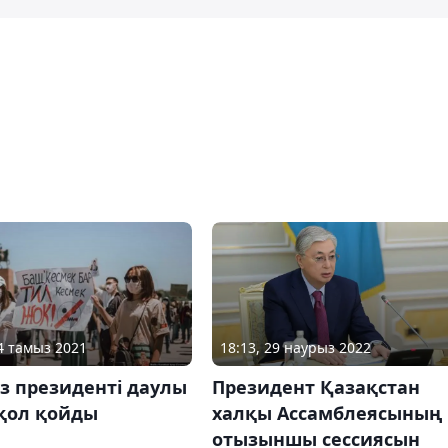
18:13, 29 наурыз 2022
24 тамыз 2021
Президент Қазақстан
з президенті даулы
халқы Ассамблеясының
 қол қойды
отызыншы сессиясын