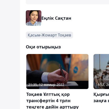
Еңлік Сақтан
Қасым-Жомарт Тоқаев
Оқи отырыңыз
21:35, 12 мамыр 2022
14:52, 
Тоқаев Ұлттық қор
Қырғы
трансфертін 4 трлн
заңға
теңгеге дейін арттыру