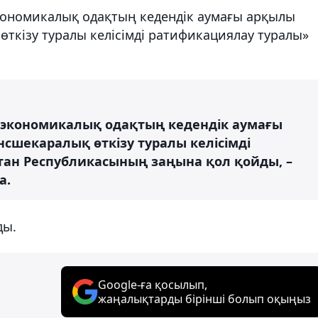
кономикалық одақтың кедендік аумағы арқылы
өткізу туралы келісімді ратификациялау туралы»
экономикалық одақтың кедендік аумағы
сшекаралық өткізу туралы келісімді
ан Республикасының заңына қол қойды, –
а.
ды.
Google-ға қосылып,
жаңалықтарды бірінші болып оқыңыз