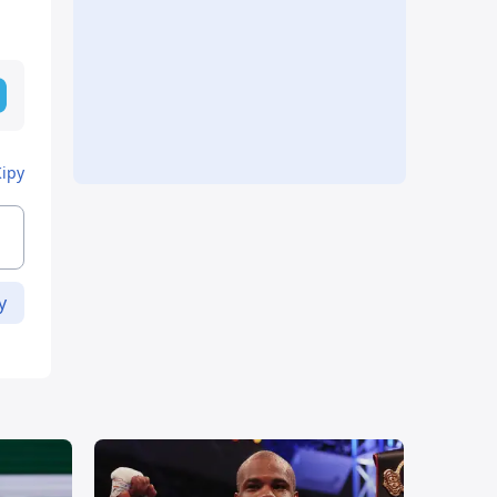
Кіру
у