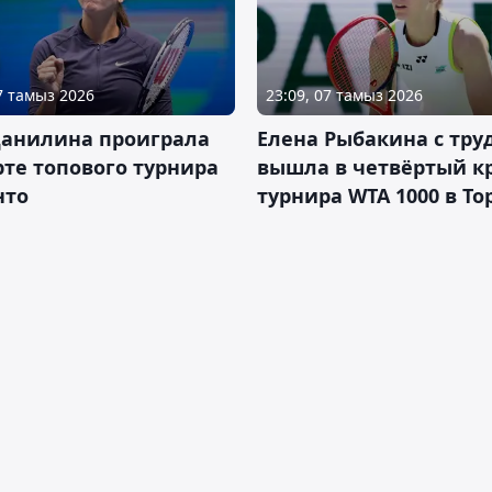
07 тамыз 2026
23:09, 07 тамыз 2026
Данилина проиграла
Елена Рыбакина с тру
рте топового турнира
вышла в четвёртый к
нто
турнира WTA 1000 в То