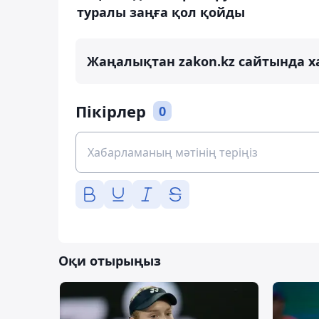
туралы заңға қол қойды
Жаңалықтан zakon.kz сайтында х
Пікірлер
0
Оқи отырыңыз