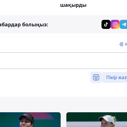
шақырды
абардар болыңыз:
Пікір жаз