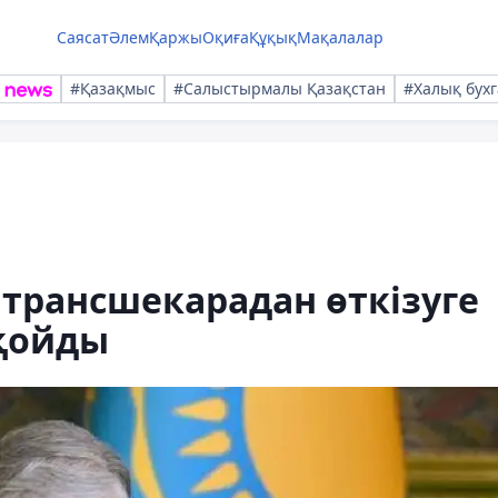
Саясат
Әлем
Қаржы
Оқиға
Құқық
Мақалалар
#Қазақмыс
#Салыстырмалы Қазақстан
#Халық бухг
трансшекарадан өткізуге
 қойды