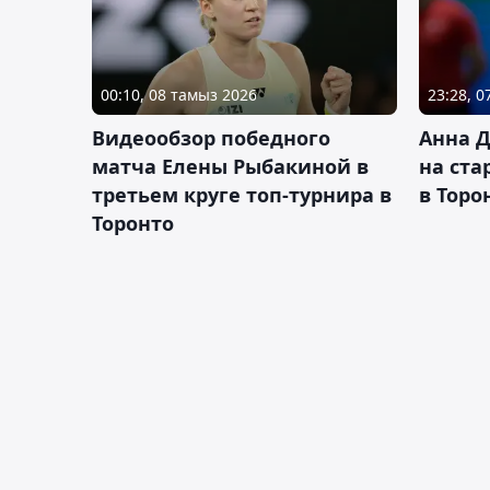
00:10, 08 тамыз 2026
23:28, 
Видеообзор победного
Анна 
матча Елены Рыбакиной в
на ста
третьем круге топ-турнира в
в Торо
Торонто