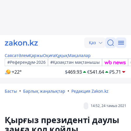
Қаз
Саясат
Әлем
Қаржы
Оқиға
Құқық
Мақалалар
#Референдум-2026
#Қазақстан мақтанышы
+22°
$
469.93
€
541.64
₽
5.71
Басты
Барлық жаңалықтар
Редакция Zakon.kz
14:52, 24 тамыз 2021
Қырғыз президенті даулы
заңға қол қойды