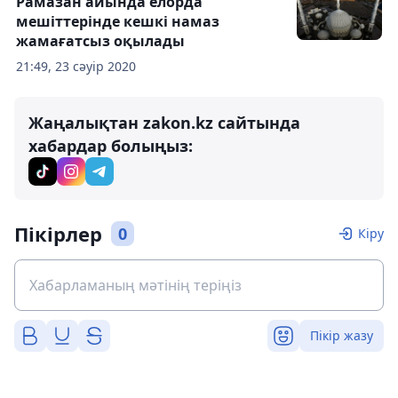
Рамазан айында елорда
мешіттерінде кешкі намаз
жамағатсыз оқылады
21:49, 23 сәуір 2020
Жаңалықтан zakon.kz сайтында
хабардар болыңыз:
Пікірлер
0
Кіру
Пікір жазу