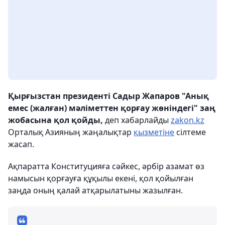
Қырғызстан президенті Садыр Жапаров "Анық
емес (жалған) мәліметтен қорғау жөніндегі" заң
жобасына қол қойды,
деп хабарлайды
zakon.kz
Орталық Азияның жаңалықтар
қызметіне
сілтеме
жасап.
Ақпаратта Конституцияға сәйкес, әрбір азамат өз
намысын қорғауға құқылы екені, қол қойылған
заңда оның қалай атқарылатыны жазылған.