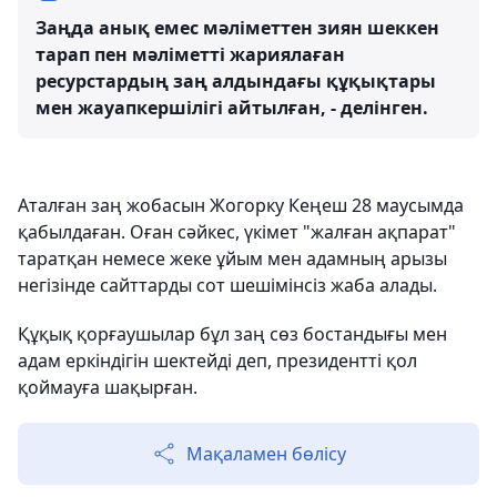
Заңда анық емес мәліметтен зиян шеккен
тарап пен мәліметті жариялаған
ресурстардың заң алдындағы құқықтары
мен жауапкершілігі айтылған, - делінген.
Аталған заң жобасын Жогорку Кеңеш 28 маусымда
қабылдаған. Оған сәйкес, үкімет "жалған ақпарат"
таратқан немесе жеке ұйым мен адамның арызы
негізінде сайттарды сот шешімінсіз жаба алады.
Құқық қорғаушылар бұл заң сөз бостандығы мен
адам еркіндігін шектейді деп, президентті қол
қоймауға шақырған.
Мақаламен бөлісу