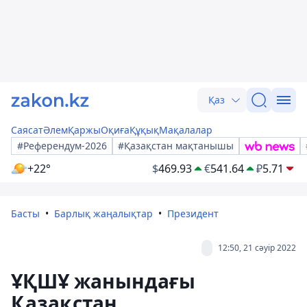
Қаз
Саясат
Әлем
Қаржы
Оқиға
Құқық
Мақалалар
#Референдум-2026
#Қазақстан мақтанышы
+22°
$
469.93
€
541.64
₽
5.71
Басты
Барлық жаңалықтар
Президент
12:50, 21 сәуір 2022
ҰҚШҰ жанындағы
Қазақстан