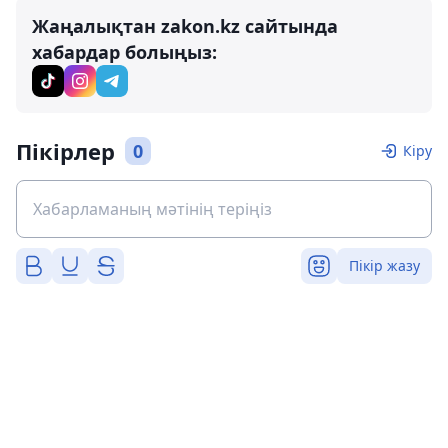
Жаңалықтан zakon.kz сайтында
хабардар болыңыз:
Пікірлер
0
Кіру
Пікір жазу