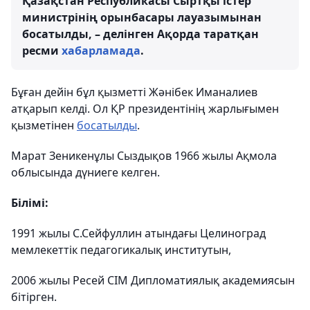
Қазақстан Республикасы Сыртқы істер
министрінің орынбасары лауазымынан
босатылды, – делінген Ақорда таратқан
ресми
хабарламада
.
Бұған дейін бұл қызметті Жәнібек Иманалиев
атқарып келді. Ол ҚР президентінің жарлығымен
қызметінен
босатылды
.
Марат Зеникенұлы Сыздықов 1966 жылы Ақмола
облысында дүниеге келген.
Білімі:
1991 жылы С.Сейфуллин атындағы Целиноград
мемлекеттік педагогикалық институтын,
2006 жылы Ресей СІМ Дипломатиялық академиясын
бітірген.