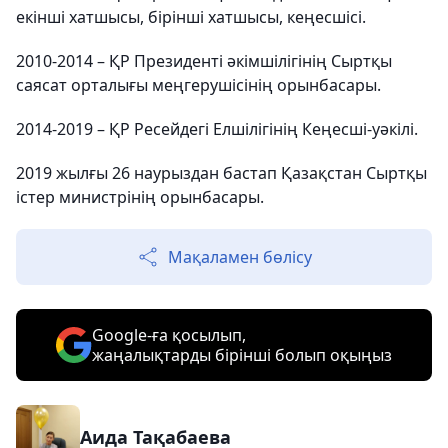
екінші хатшысы, бірінші хатшысы, кеңесшісі.
2010-2014 – ҚР Президенті әкімшілігінің Сыртқы
саясат орталығы меңгерушісінің орынбасары.
2014-2019 – ҚР Ресейдегі Елшілігінің Кеңесші-уәкілі.
2019 жылғы 26 наурыздан бастап Қазақстан Сыртқы
істер министрінің орынбасары.
Мақаламен бөлісу
Google-ға қосылып,
жаңалықтарды бірінші болып оқыңыз
Аида Тақабаева