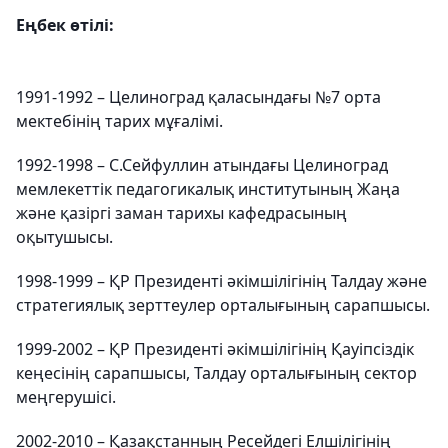
Еңбек өтілі:
1991-1992 – Целиноград қаласындағы №7 орта
мектебінің тарих мұғалімі.
1992-1998 – С.Сейфуллин атындағы Целиноград
мемлекеттік педагогикалық институтының Жаңа
және қазіргі заман тарихы кафедрасының
оқытушысы.
1998-1999 – ҚР Президенті әкімшілігінің Талдау және
стратегиялық зерттеулер орталығының сарапшысы.
1999-2002 – ҚР Президенті әкімшілігінің Қауіпсіздік
кеңесінің сарапшысы, Талдау орталығының сектор
меңгерушісі.
2002-2010 – Қазақстанның Ресейдегі Елшілігінің