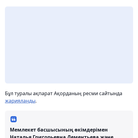
Бұл туралы ақпарат Ақорданың ресми сайтында
жарияланды
.
Мемлекет басшысының өкімдерімен
Наталья Григорьевна Дементьева және