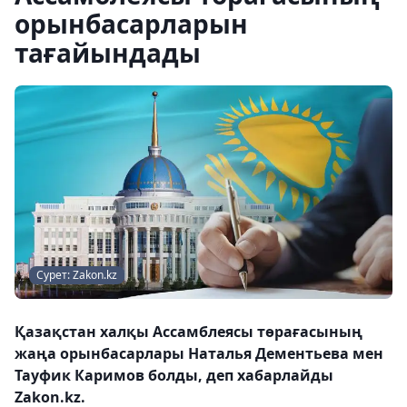
орынбасарларын
тағайындады
Сурет: Zakon.kz
Қазақстан халқы Ассамблеясы төрағасының
жаңа орынбасарлары Наталья Дементьева мен
Тауфик Каримов болды, деп хабарлайды
Zakon.kz.