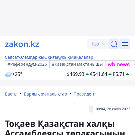
Қаз
Саясат
Әлем
Қаржы
Оқиға
Құқық
Мақалалар
#Референдум-2026
#Қазақстан мақтанышы
+25°
$
469.93
€
541.64
₽
5.71
Басты
Барлық жаңалықтар
Президент
09:04, 28 сәуір 2022
Тоқаев Қазақстан халқы
Ассамблеясы төрағасының