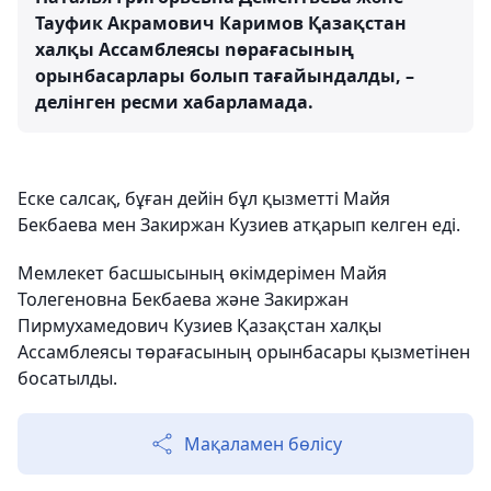
Тауфик Акрамович Каримов Қазақстан
халқы Ассамблеясы nөрағасының
орынбасарлары болып тағайындалды, –
делінген ресми хабарламада.
Еске салсақ, бұған дейін бұл қызметті Майя
Бекбаева мен Закиржан Кузиев атқарып келген еді.
Мемлекет басшысының өкімдерімен Майя
Толегеновна Бекбаева және Закиржан
Пирмухамедович Кузиев Қазақстан халқы
Ассамблеясы төрағасының орынбасары қызметінен
босатылды.
Мақаламен бөлісу