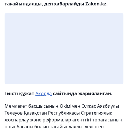
тағайындалды, деп хабарлайды Zakon.kz.
Тиісті құжат
Ақорда
сайтында жарияланған.
Мемлекет басшысының Өкімімен Олжас Аязбиұлы
Төлеуов Қазақстан Республикасы Стратегиялық
жоспарлау және реформалар агенттігі төрағасының
орынбасары болып тағайындалды, делінген