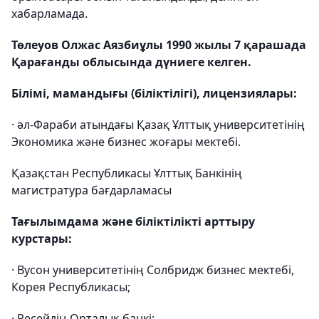
хабарламада.
Төлеуов Олжас Аязбиұлы 1990 жылы 7 қарашада
Қарағанды ​​облысында дүниеге келген.
Білімі, мамандығы (біліктілігі), лицензиялары:
· әл-Фараби атындағы Қазақ Ұлттық университетінің
Экономика және бизнес жоғары мектебі.
Қазақстан Республикасы Ұлттық Банкінің
магистратура бағдарламасы
Тағылымдама және біліктілікті арттыру
курстары:
· Вусон университетінің Солбридж бизнес мектебі,
Корея Республикасы;
· Ресейдің Орталық банкі;