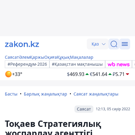
Қаз
Саясат
Әлем
Қаржы
Оқиға
Құқық
Мақалалар
#Референдум-2026
#Қазақстан мақтанышы
+33°
$
469.93
€
541.64
₽
5.71
Басты
Барлық жаңалықтар
Саясат жаңалықтары
Саясат
12:13, 05 сәуір 2022
Тоқаев Стратегиялық
жоспарлау агенттігі