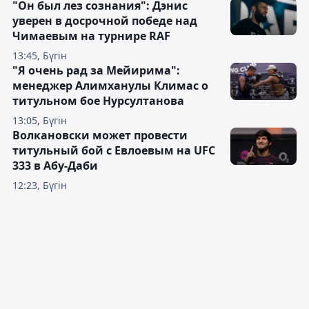
"Он был лез сознания": Дэнис
уверен в досрочной победе над
Чимаевым на турнире RAF
13:45, Бүгін
"Я очень рад за Мейирима":
менеджер Алимханулы Климас о
титульном бое Нурсултанова
13:05, Бүгін
Волкановски может провести
титульный бой с Евлоевым на UFC
333 в Абу-Даби
12:23, Бүгін