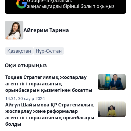
Google-ға қосылып,
жаңалықтарды бірінші болып оқыңыз
Айгерим Тарина
Қазақстан
Нұр-Сұлтан
Оқи отырыңыз
Тоқаев Стратегиялық жоспарлау
агенттігі төрағасының
орынбасарын қызметінен босатты
14:31, 30 сәуір 2024
Айгүл Шайымова ҚР Стратегиялық
жоспарлау және реформалар
агенттігі төрағасының орынбасары
болды