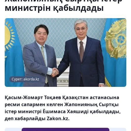
министрін қабылдады
Сурет: akorda.kz
Қасым-Жомарт Тоқаев Қазақстан астанасына
ресми сапармен келген Жапонияның Сыртқы
істер министрі Ёшимаса Хаяшиді қабылдады,
деп хабарлайды Zakon.kz.