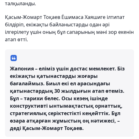
талқыланды.
Қасым-Жомарт Тоқаев Ёшимаса Хаяшиге ілтипат
білдіріп, екіжақты байланыстарды одан әрі
ілгерілету үшін оның бұл сапарының мәні зор екенін
атап өтті.
Жапония – еліміз үшін достас мемлекет. Біз
екіжақты қатынастарды жоғары
бағалаймыз. Биыл екі ел арасындағы
қатынастардың 30 жылдығын атап өтеміз.
Бұл – тарихи белес. Осы кезең ішінде
конструктивті ынтымақтастық орнаттық,
стратегиялық серіктестікті кеңейттік. Бұл
өзара атқарған жұмыстың оң нәтижесі, –
деді Қасым-Жомарт Тоқаев.