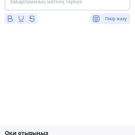
Пікір жазу
Оқи отырыңыз