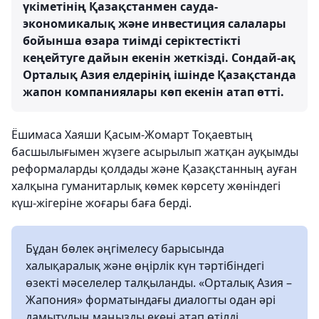
үкіметінің Қазақстанмен сауда-
экономикалық және инвестиция салалары
бойынша өзара тиімді серіктестікті
кеңейтуге дайын екенін жеткізді. Сондай-ақ
Орталық Азия елдерінің ішінде Қазақстанда
жапон компаниялары көп екенін атап өтті.
Ёшимаса Хаяши Қасым-Жомарт Тоқаевтың
басшылығымен жүзеге асырылып жатқан ауқымды
реформаларды қолдады және Қазақстанның ауған
халқына гуманитарлық көмек көрсету жөніндегі
күш-жігеріне жоғары баға берді.
Бұдан бөлек әңгімелесу барысында
халықаралық және өңірлік күн тәртібіндегі
өзекті мәселелер талқыланды. «Орталық Азия –
Жапония» форматындағы диалогты одан әрі
дамытудың маңызды екені атап өтілді.