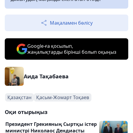
Мақаламен бөлісу
Google-ға қосылып,
жаңалықтарды бірінші болып оқыңыз
Аида Тақабаева
Қазақстан
Қасым-Жомарт Тоқаев
Оқи отырыңыз
Президент Грекияның Сыртқы істер
министрі Николаос Дендиасты