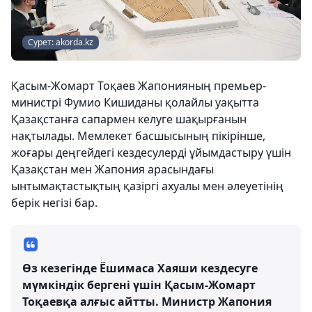
Сурет: akorda.kz
Қасым-Жомарт Тоқаев Жапонияның премьер-
министрі Фумио Кишиданы қолайлы уақытта
Қазақстанға сапармен келуге шақырғанын
нақтылады. Мемлекет басшысының пікірінше,
жоғары деңгейдегі кездесулерді ұйымдастыру үшін
Қазақстан мен Жапония арасындағы
ынтымақтастықтың қазіргі ахуалы мен әлеуетінің
берік негізі бар.
Өз кезегінде Ёшимаса Хаяши кездесуге
мүмкіндік бергені үшін Қасым-Жомарт
Тоқаевқа алғыс айтты. Министр Жапония