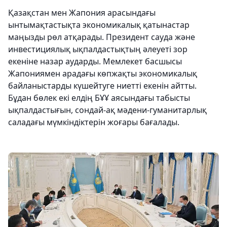
Қазақстан мен Жапония арасындағы
ынтымақтастықта экономикалық қатынастар
маңызды рөл атқарады. Президент сауда және
инвестициялық ықпалдастықтың әлеуеті зор
екеніне назар аударды. Мемлекет басшысы
Жапониямен арадағы көпжақты экономикалық
байланыстарды күшейтуге ниетті екенін айтты.
Бұдан бөлек екі елдің БҰҰ аясындағы табысты
ықпалдастығын, сондай-ақ мәдени-гуманитарлық
саладағы мүмкіндіктерін жоғары бағалады.