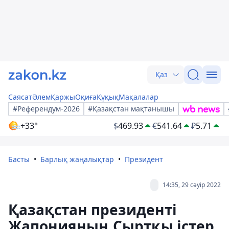
Қаз
Саясат
Әлем
Қаржы
Оқиға
Құқық
Мақалалар
#Референдум-2026
#Қазақстан мақтанышы
+33°
$
469.93
€
541.64
₽
5.71
Басты
Барлық жаңалықтар
Президент
14:35, 29 сәуір 2022
Қазақстан президенті
Жапонияның Сыртқы істер