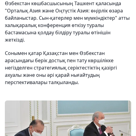
Өзбекстан көшбасшысының Ташкент қаласында
"Орталық Азия және Оңтүстік Азия: өңірлік өзара
байланыстар. Сын-қатерлер мен мүмкіндіктер" атты
халықаралық конференция өткізу туралы
бастамасына қолдау білдіру туралы өтінішін
жеткізді.
Сонымен қатар Қазақстан мен Өзбекстан
арасындағы берік достық пен тату көршілікке
негізделген стратегиялық серіктестіктің қазіргі
ахуалы және оны әрі қарай нығайтудың
перспективалары талқыланды.