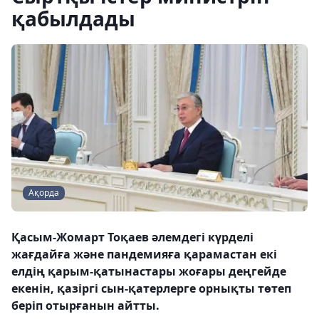
қабылдады
Ақорда
Қасым-Жомарт Тоқаев әлемдегі күрделі
жағдайға және пандемияға қарамастан екі
елдің қарым-қатынастары жоғары деңгейде
екенін, қазіргі сын-қатерлерге орнықты төтеп
беріп отырғанын айтты.