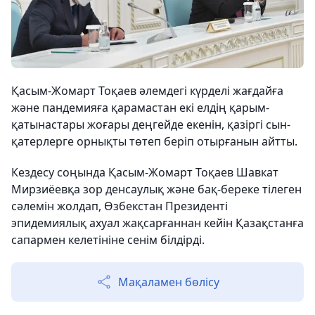
Қасым-Жомарт Тоқаев әлемдегі күрделі жағдайға
және пандемияға қарамастан екі елдің қарым-
қатынастары жоғары деңгейде екенін, қазіргі сын-
қатерлерге орнықты төтеп беріп отырғанын айтты.
Кездесу соңында Қасым-Жомарт Тоқаев Шавкат
Мирзиёевқа зор денсаулық және бақ-береке тілеген
сәлемін жолдап, Өзбекстан Президенті
эпидемиялық ахуал жақсарғаннан кейін Қазақстанға
сапармен келетініне сенім білдірді.
Мақаламен бөлісу