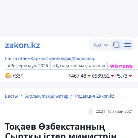
Қаз
Саясат
Әлем
Қаржы
Оқиға
Құқық
Мақалалар
#Референдум-2026
#Қазақстан мақтанышы
+33°
$
467.48
€
539.52
₽
5.73
Басты
Барлық жаңалықтар
Редакция Zakon.kz
22:21, 18 ақпан 2021
Тоқаев Өзбекстанның
Сыртқы істер министрін