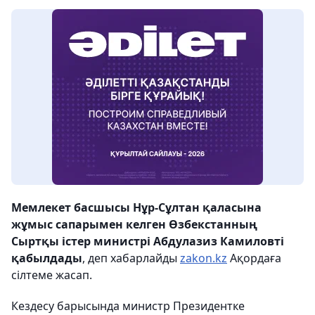
Мемлекет басшысы Нұр-Сұлтан қаласына
жұмыс сапарымен келген Өзбекстанның
Сыртқы істер министрі Абдулазиз Камиловті
қабылдады
, деп хабарлайды
zakon.kz
Ақордаға
сілтеме жасап.
Кездесу барысында министр Президентке