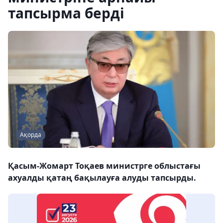
тапсырма берді
Ақорда
Қасым-Жомарт Тоқаев министрге облыстағы
ахуалды қатаң бақылауға алуды тапсырды.