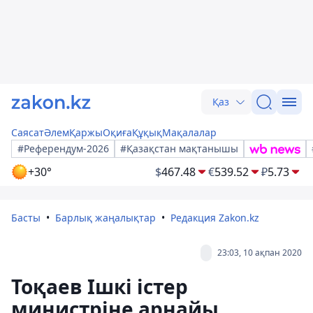
Қаз
Саясат
Әлем
Қаржы
Оқиға
Құқық
Мақалалар
#Референдум-2026
#Қазақстан мақтанышы
+30°
$
467.48
€
539.52
₽
5.73
Басты
Барлық жаңалықтар
Редакция Zakon.kz
23:03, 10 ақпан 2020
Тоқаев Ішкі істер
министріне арнайы