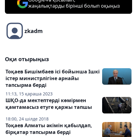
жаңалықтарды бірінші болып оқыңыз
zkadm
Оқи отырыңыз
Тоқаев Бишімбаев ісі бойынша Ішкі
істер министрлігіне арнайы
тапсырма берді
11:13, 15 қараша 2023
ШҚО-да мектептерді көмірмен
қамтамасыз етуге қаржы тапшы
18:00, 24 шілде 2018
Тоқаев Алматы әкімін қабылдап,
бірқатар тапсырма берді