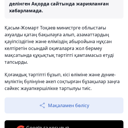
делінген Ақорда сайтында жарияланған
хабарламада.
Қасым-Жомарт Тоқаев министрге облыстағы
ахуалды қатаң бақылауға алып, азаматтардың
қауіпсіздігіне және еліміздің абыройына нұқсан
келтіретін осындай оқиғаларға жол бермеу
мақсатында құқықтық тәртіпті қамтамасыз етуді
тапсырды.
Қоғамдық тәртіпті бұзып, кісі өліміне және дүние-
мүліктің бүлінуіне әкеп соқтырған бұзақылар заңға
сәйкес жауапкершілікке тартылуы тиіс.
Мақаламен бөлісу
Google-ға қосылып,