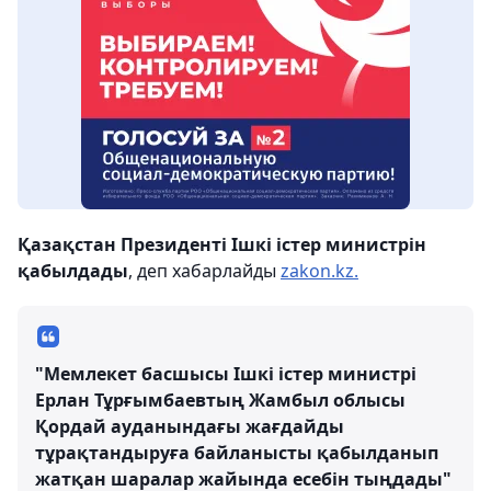
Қазақстан Президенті Ішкі істер министрін
қабылдады
, деп хабарлайды
zakon.kz.
"Мемлекет басшысы Ішкі істер министрі
Ерлан Тұрғымбаевтың Жамбыл облысы
Қордай ауданындағы жағдайды
тұрақтандыруға байланысты қабылданып
жатқан шаралар жайында есебін тыңдады"