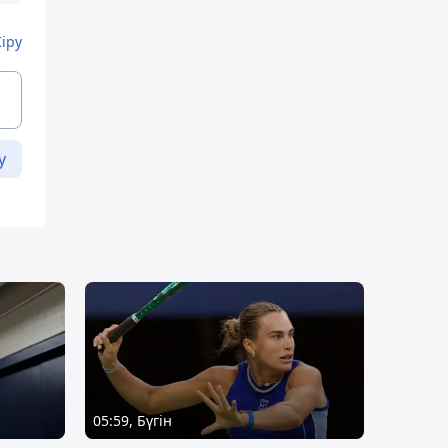
Кіру
у
05:59, Бүгін