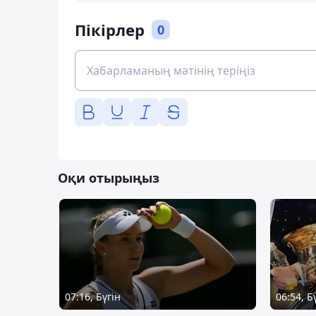
Пікірлер
0
Оқи отырыңыз
07:16, Бүгін
06:54, Б