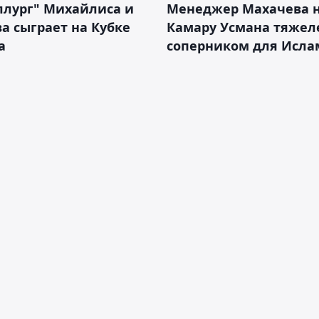
ллург" Михайлиса и
Менеджер Махачева 
а сыграет на Кубке
Камару Усмана тяже
а
соперником для Исла