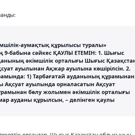
ланды:
імшілік-аумақтық құрылысы туралы»
 9-бабына сәйкес ҚАУЛЫ ЕТЕМІН: 1. Шығыс
данының әкімшілік орталығы Шығыс Қазақста
суат ауылынан Ақжар ауылына көшірілсін. 2.
амында: 1) Тарбағатай ауданының құрамынан
ы Ақсуат ауылында орналасатын Ақсуат
құрамынан бөлу жолымен әкімшілік орталығы
ар ауданы құрылсын, – делінген қаулы
лекеттік органдар, Шығыс Қазақстан облысының