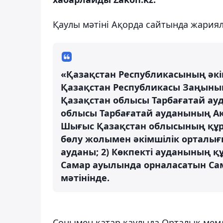
Қаулы мәтіні Ақорда сайтында жария
«Қазақстан Республикасының әк
Қазақстан Республикасы Заңының
Қазақстан облысы Тарбағатай ау
облысы Тарбағатай ауданының Ақ
Шығыс Қазақстан облысының құр
бөлу жолымен әкімшілік орталығ
ауданы; 2) Көкпекті ауданының 
Самар ауылында орналасатын Сам
мәтінінде.
Сонымен қатар қаулыда Орталық мем