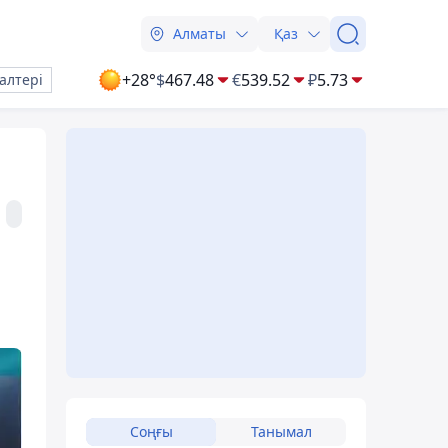
Алматы
Қаз
+28°
$
467.48
€
539.52
₽
5.73
алтері
Соңғы
Танымал