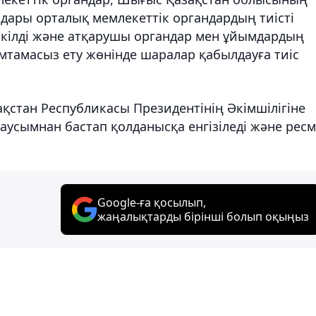
ндары орталық мемлекеттік органдардың тиісті
 өкілді және атқарушы органдар мен ұйымдардың
қамтамасыз ету жөнінде шаралар қабылдауға тиіс
стан Республикасы Президентінің Әкімшілігіне
аусымнан бастап қолданысқа енгізіледі және рес
Google-ға қосылып,
жаңалықтарды бірінші болып оқыңыз