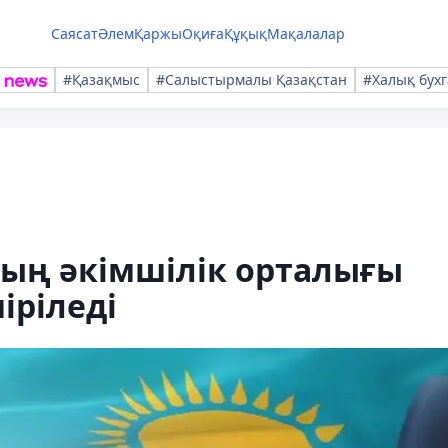
Саясат
Әлем
Қаржы
Оқиға
Құқық
Мақалалар
#Қазақмыс
#Салыстырмалы Қазақстан
#Халық бухг
ның әкімшілік орталығы
іріледі