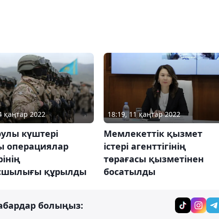
24 қаңтар 2022
18:19, 11 қаңтар 2022
рулы күштері
Мемлекеттік қызмет
ы операциялар
істері агенттігінің
інің
төрағасы қызметінен
сшылығы құрылды
босатылды
абардар болыңыз: