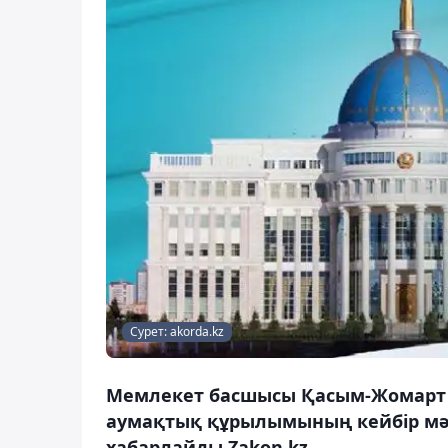
Сурет: akorda.kz
Мемлекет басшысы Қасым-Жомарт Т
аумақтық құрылымының кейбір мәс
хабарлайды Zakon.kz.