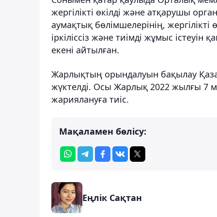
жергілікті өкілді және атқарушы орга
аумақтық бөлімшелерінің, жергілікті
іркіліссіз және тиімді жұмыс істеуін 
екені айтылған.
Жарлықтың орындалуын бақылау Қазақ
жүктелді. Осы Жарлық 2022 жылғы 7 м
жариялануға тиіс.
Мақаламен бөлісу:
Еңлік Сақтан