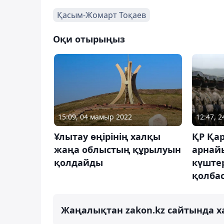
Қасым-Жомарт Тоқаев
Оқи отырыңыз
15:09, 04 мамыр 2022
12:47, 
Ұлытау өңірінің халқы
ҚР Қа
жаңа облыстың құрылуын
арнай
қолдайды
күштер
қолба
Жаңалықтан zakon.kz сайтында х