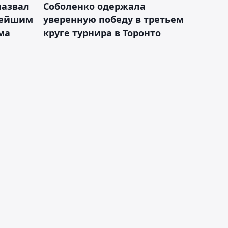
назвал
Соболенко одержала
лейшим
уверенную победу в третьем
ма
круге турнира в Торонто