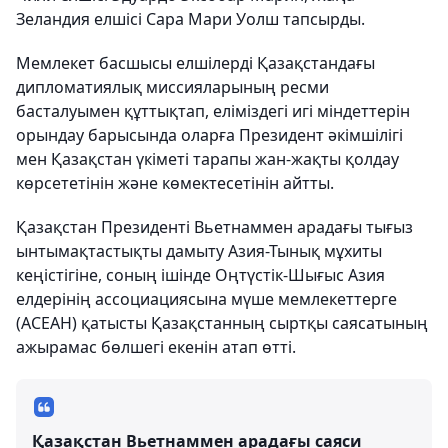
Зеландия елшісі Сара Мари Уолш тапсырды.
Мемлекет басшысы елшілерді Қазақстандағы
дипломатиялық миссияларының ресми
басталуымен құттықтап, еліміздегі игі міндеттерін
орындау барысында оларға Президент әкімшілігі
мен Қазақстан үкіметі тарапы жан-жақты қолдау
көрсететінін және көмектесетінін айтты.
Қазақстан Президенті Вьетнаммен арадағы тығыз
ынтымақтастықты дамыту Азия-Тынық мұхиты
кеңістігіне, соның ішінде Оңтүстік-Шығыс Азия
елдерінің ассоциациясына мүше мемлекеттерге
(АСЕАН) қатысты Қазақстанның сыртқы саясатының
ажырамас бөлшегі екенін атап өтті.
Қазақстан Вьетнаммен арадағы саяси