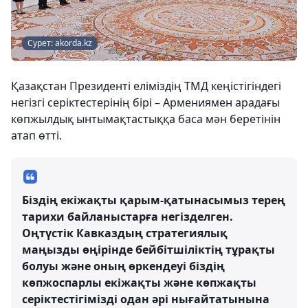
Сурет: akorda.kz
Қазақстан Президенті еліміздің ТМД кеңістігіндегі
негізгі серіктестерінің бірі – Армениямен арадағы
көпжылдық ынтымақтастыққа баса мән беретінін
атап өтті.
Біздің екіжақты қарым-қатынасымыз терең
тарихи байланыстарға негізделген.
Оңтүстік Кавказдың стратегиялық
маңызды өңірінде бейбітшіліктің тұрақты
болуы және оның өркендеуі біздің
көпжоспарлы екіжақты және көпжақты
серіктестігімізді одан әрі нығайтатынына