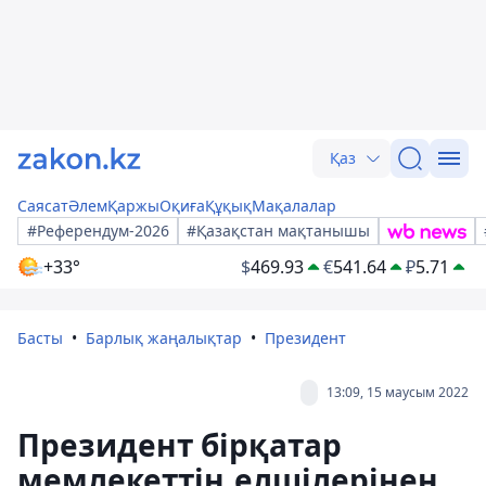
Қаз
Саясат
Әлем
Қаржы
Оқиға
Құқық
Мақалалар
#Референдум-2026
#Қазақстан мақтанышы
+33°
$
469.93
€
541.64
₽
5.71
Басты
Барлық жаңалықтар
Президент
13:09, 15 маусым 2022
Президент бірқатар
мемлекеттің елшілерінен