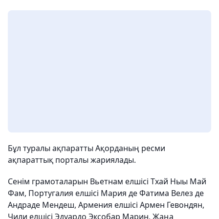
Бұл туралы ақпаратты Ақорданың ресми
ақпараттық порталы жариялады.
Сенім грамоталарын Вьетнам елшісі Тхай Ныы Май
Фам, Португалия елшісі Мария де Фатима Велез де
Андраде Мендеш, Армения елшісі Армен Гевондян,
Чили елшісі Эдуардо Эксобар Марин, Жаңа