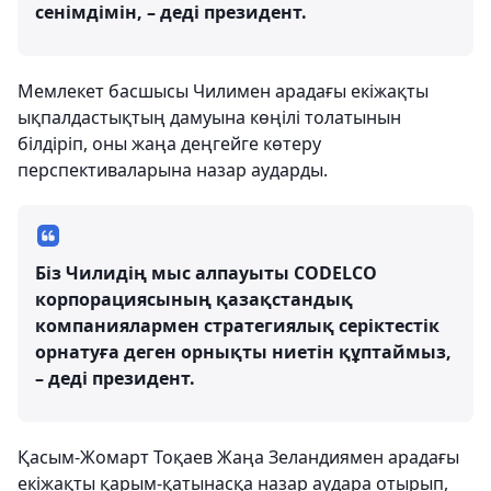
сенімдімін, – деді президент.
Мемлекет басшысы Чилимен арадағы екіжақты
ықпалдастықтың дамуына көңілі толатынын
білдіріп, оны жаңа деңгейге көтеру
перспективаларына назар аударды.
Біз Чилидің мыс алпауыты CODELCO
корпорациясының қазақстандық
компаниялармен стратегиялық серіктестік
орнатуға деген орнықты ниетін құптаймыз,
– деді президент.
Қасым-Жомарт Тоқаев Жаңа Зеландиямен арадағы
екіжақты қарым-қатынасқа назар аудара отырып,