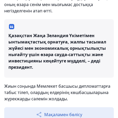
оның өзара сенім мен мызғымас достыққа
негізделгенін атап өтті.
Қазақстан Жаңа Зеландия Үкіметімен
ынтымақтастық орнатуға, жалпы тасымал
жүйесі мен экономикалық орнықтылықты
нығайту үшін өзара сауда-саттықты және
инвестицияны кеңейтуге мүдделі, – деді
президент.
Жиын соңында Мемлекет басшысы дипломаттарға
табыс тілеп, олардың елдерінің көшбасшыларына
жүрекжарды сәлемін жолдады.
Мақаламен бөлісу