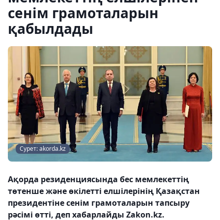
сенім грамоталарын
қабылдады
Сурет: akorda.kz
Ақорда резиденциясында бес мемлекеттің
төтенше және өкілетті елшілерінің Қазақстан
президентіне сенім грамоталарын тапсыру
рәсімі өтті, деп хабарлайды Zakon.kz.