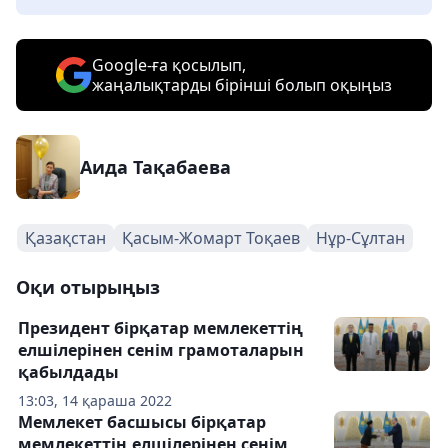
Google-ға қосылып,
жаңалықтарды бірінші болып оқыңыз
Аида Тақабаева
Қазақстан
Қасым-Жомарт Тоқаев
Нұр-Сұлтан
Оқи отырыңыз
Президент бірқатар мемлекеттің
елшілерінен сенім грамоталарын
қабылдады
13:03, 14 қараша 2022
Мемлекет басшысы бірқатар
мемлекеттің елшілерінен сенім