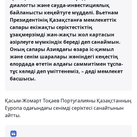
диалогты және сауда-инвестициялық
байланысты кеңейтуге мүдделі. Вьетнам
Президентінің Қазақстанға мемлекеттік
сапары екіжақты серіктестіктің
ұзақмерзімді жан-жақты жол картасын
әзірлеуге мүмкіндік береді деп санаймын.
Оның сапары Азиядағы өзара іс-қимыл
және сенім шаралары жөніндегі кеңестің
елордада өтетін алдағы саммитімен тұспа-
тұс келеді деп үміттенеміз, – деді мемлекет
басшысы.
Қасым-Жомарт Тоқаев Португалияны Қазақстанның
Еуропа одағындағы сенімді серіктесі санайтынын
айтты.