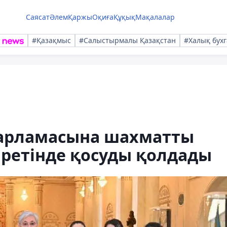
Саясат
Әлем
Қаржы
Оқиға
Құқық
Мақалалар
#Қазақмыс
#Салыстырмалы Қазақстан
#Халық бухг
дарламасына шахматты
 ретінде қосуды қолдады