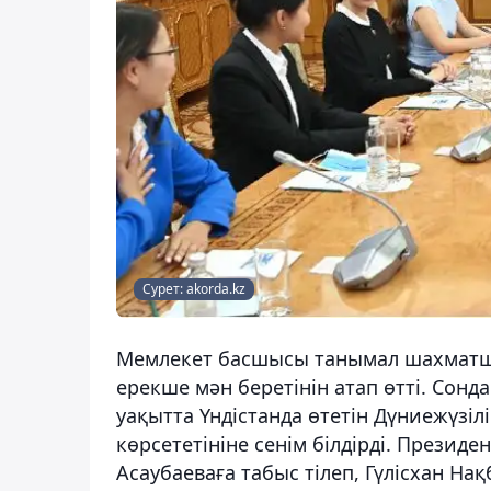
Сурет: akorda.kz
Мемлекет басшысы танымал шахматшы 
ерекше мән беретінін атап өтті. Сон
уақытта Үндістанда өтетін Дүниежүзі
көрсететініне сенім білдірді. Президе
Асаубаеваға табыс тілеп, Гүлісхан На