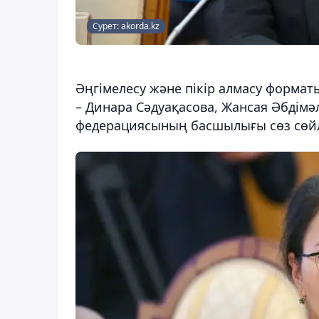
Сурет: akorda.kz
Әңгімелесу және пікір алмасу форма
– Динара Сәдуақасова, Жансая Әбдімә
федерациясының басшылығы сөз сөйл