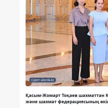
Сурет: akorda.kz
Қасым-Жомарт Тоқаев шахматтан 
және шахмат федерациясының өкілд