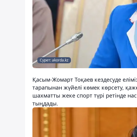
Сурет: akorda.kz
Қасым-Жомарт Тоқаев кездесуде елімі
тарапынан жүйелі көмек көрсету, қа
шахматты жеке спорт түрі ретінде н
тыңдады.