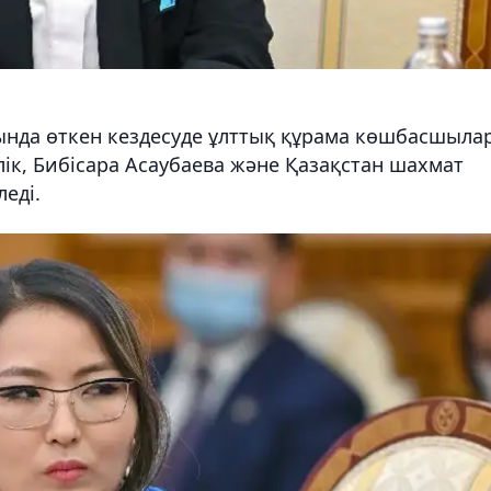
тында өткен кездесуде ұлттық құрама көшбасшыла
лік, Бибісара Асаубаева және Қазақстан шахмат
еді.