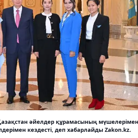
Қазақстан әйелдер құрамасының мүшелеріме
ерімен кездесті, деп хабарлайды Zakon.kz.