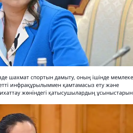
зде шахмат спортын дамыту, оның ішінде мемлек
жетті инфрақұрылыммен қамтамасыз ету және
асихаттау жөніндегі қатысушылардың ұсыныстарын