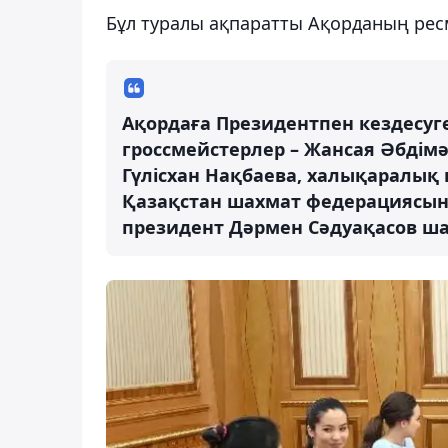
Бұл туралы ақпаратты Ақорданың рес
Ақордаға Президентпен кездесу
гроссмейстерлер – Жансая Әбдімәл
Гүлісхан Нақбаева, халықаралық
Қазақстан шахмат федерациясын
президент Дәрмен Сәдуақасов ша