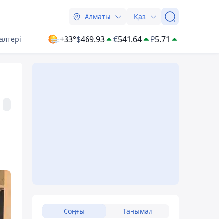
Алматы
Қаз
+33°
$
469.93
€
541.64
₽
5.71
алтері
Соңғы
Танымал