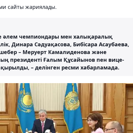
ми сайты жариялады.
ге әлем чемпиондары мен халықаралық
ік, Динара Сәдуақасова, Бибісара Асаубаева,
 шебер – Меруерт Камалиденова және
ың президенті Ғалым Құсайынов пен вице-
қырылды, – делінген ресми хабарламада.