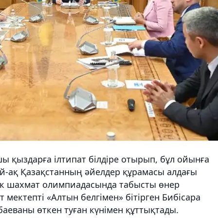
қыздарға ілтипат білдіре отырып, бұл ойынға
дай-ақ Қазақстанның әйелдер құрамасы алдағы
лік шахмат олимпиадасында табысты өнер
нт мектепті «Алтын белгімен» бітірген Бибісара
қбаеваны өткен туған күнімен құттықтады.