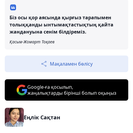
Біз осы қор аясында қырғыз тарапымен
толыққанды ынтымақтастықтың қайта
жандануына сенім білдіреміз.
Қасым-Жомарт Тоқаев
Мақаламен бөлісу
Google-ға қосылып,
жаңалықтарды бірінші болып оқыңыз
Еңлік Сақтан