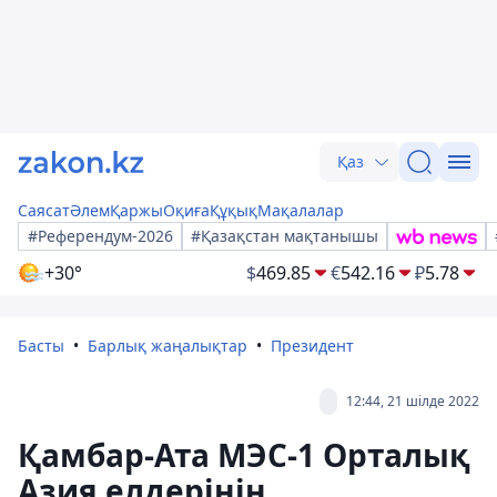
Қаз
Саясат
Әлем
Қаржы
Оқиға
Құқық
Мақалалар
#Референдум-2026
#Қазақстан мақтанышы
+30°
$
469.85
€
542.16
₽
5.78
Басты
Барлық жаңалықтар
Президент
12:44, 21 шілде 2022
Қамбар-Ата МЭС-1 Орталық
Азия елдерінің