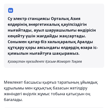
Су электр станциясы Орталық Азия
елдерінің энергетикалық қауіпсіздігін
нығайтады, ауыл шаруашылығы өндірісін
кеңейту үшін жағдайды жақсартады.
Сонымен қатар біз халықаралық Аралды
құтқару қоры аясындағы елдердің өзара іс-
қимылын нығайтуға шақырамыз.
Қазақстан президенті Қасым-Жомарт Тоқаев
Мемлекет басшысы қырғыз тарапының ұйымдық
құрылымы мен құқықтық базасын жетілдіру
жөніндегі өңірлік жұмыс тобына қатысуын оң
бағалады.