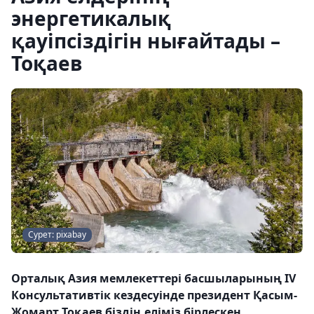
энергетикалық
қауіпсіздігін нығайтады –
Тоқаев
Сурет: pixabay
Орталық Азия мемлекеттері басшыларының IV
Консультативтік кездесуінде президент Қасым-
Жомарт Тоқаев біздің еліміз бірлескен