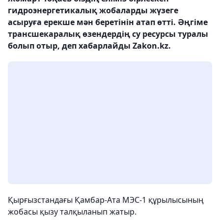
гидроэнергетикалық жобаларды жүзеге
асыруға ерекше мән беретінін атап өтті. Әңгіме
трансшекаралық өзендердің су ресурсы туралы
болып отыр, деп хабарлайды Zakon.kz.
Қырғызстандағы Қамбар-Ата МЭС-1 құрылысының
жобасы қызу талқыланып жатыр.