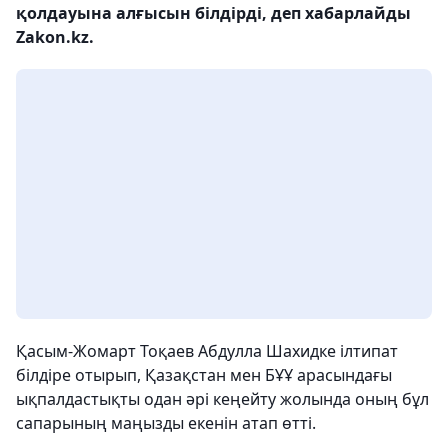
қолдауына алғысын білдірді, деп хабарлайды
Zakon.kz.
Қасым-Жомарт Тоқаев Абдулла Шахидке ілтипат
білдіре отырып, Қазақстан мен БҰҰ арасындағы
ықпалдастықты одан әрі кеңейту жолында оның бұл
сапарының маңызды екенін атап өтті.