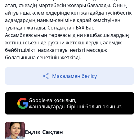
атап, съездің мәртебесін жоғары бағалады. Оның
айтуынша, әлем елдерінде көп жағдайда түсінбестік
адамдардың наным-сеніміне қарай кемсітуінен
туындап жатады. Сондықтан БҰҰ Бас
Ассамблеясының төрағасы діни көшбасшылардың
жетінші съезінде рухани жетекшілердің әлемдік
бейбітшілікті насихаттауы негізгі месседж
болатынына сенетінін жеткізді.
Мақаламен бөлісу
Google-ға қосылып,
жаңалықтарды бірінші болып оқыңыз
Еңлік Сақтан