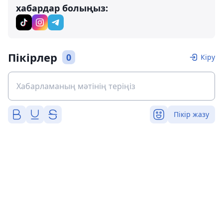
хабардар болыңыз:
Пікірлер
0
Кіру
Пікір жазу