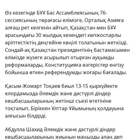
Өз кезегінде БҰҰ Бас Ассамблеясының 76-
сессиясының төрағасы елімізге, Орталық Азияға
алғаш рет келгенін айтып, Қазақстан мен БҰҰ
арасындағы 30 жылдық кезеңдегі көпжоспарлы
әріптестіктің деңгейіне көңілі толатынын жеткізді.
Сондай-ақ Қазақстан президентінің бастамасымен
елімізде жүзеге асырылып отырған ауқымды
реформаларды, Конституцияға өзгерістер енгізу
бойынша өткен референдумды жоғары бағалады.
Қасым-Жомарт Тоқаев биыл 13-15 қыркүйекте
елордамызда Әлемдік және дәстүрлі діндер
көшбасшыларының жетінші съезі өтетініне
тоқталып, Біріккен Ұлттар Ұйымының қолдауына
алғысын білдірді.
Абдулла Шахид Әлемдік және дәстүрлі діндер
көшбасшыларының жиынын маңызды алаң деп