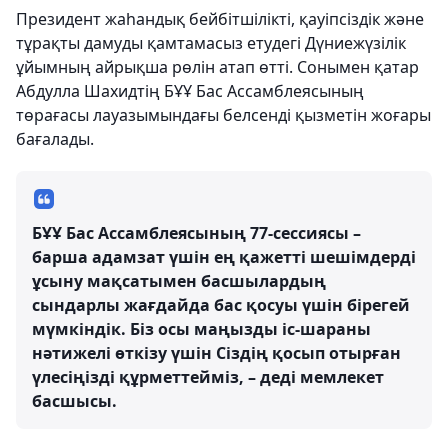
Президент жаһандық бейбітшілікті, қауіпсіздік және
тұрақты дамуды қамтамасыз етудегі Дүниежүзілік
ұйымның айрықша рөлін атап өтті. Сонымен қатар
Абдулла Шахидтің БҰҰ Бас Ассамблеясының
төрағасы лауазымындағы белсенді қызметін жоғары
бағалады.
БҰҰ Бас Ассамблеясының 77-сессиясы –
барша адамзат үшін ең қажетті шешімдерді
ұсыну мақсатымен басшылардың
сындарлы жағдайда бас қосуы үшін бірегей
мүмкіндік. Біз осы маңызды іс-шараны
нәтижелі өткізу үшін Сіздің қосып отырған
үлесіңізді құрметтейміз, – деді мемлекет
басшысы.