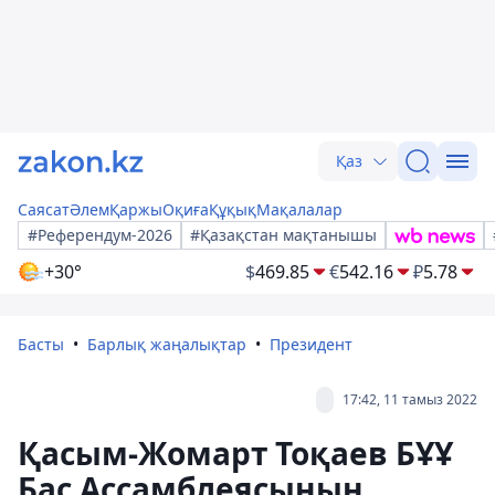
Қаз
Саясат
Әлем
Қаржы
Оқиға
Құқық
Мақалалар
#Референдум-2026
#Қазақстан мақтанышы
+30°
$
469.85
€
542.16
₽
5.78
Басты
Барлық жаңалықтар
Президент
17:42, 11 тамыз 2022
Қасым-Жомарт Тоқаев БҰҰ
Бас Ассамблеясының