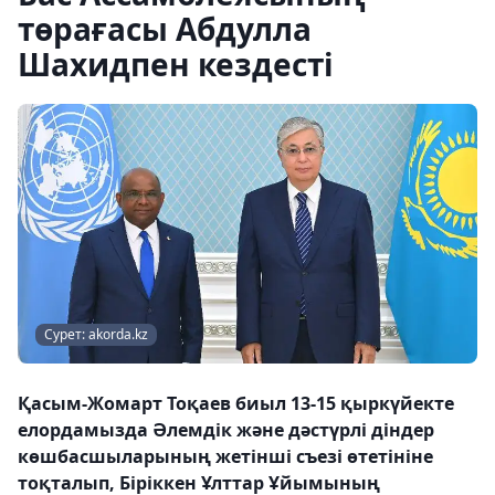
төрағасы Абдулла
Шахидпен кездесті
Сурет: akorda.kz
Қасым-Жомарт Тоқаев биыл 13-15 қыркүйекте
елордамызда Әлемдік және дәстүрлі діндер
көшбасшыларының жетінші съезі өтетініне
тоқталып, Біріккен Ұлттар Ұйымының