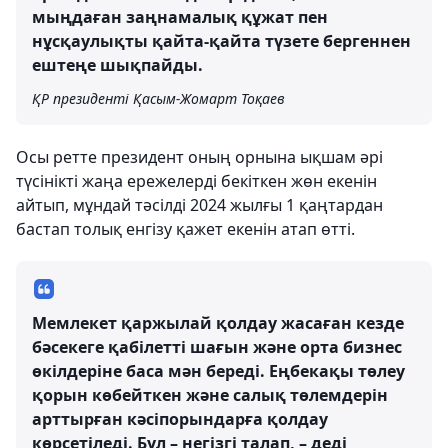
мыңдаған заңнамалық құжат пен
нұсқаулықты қайта-қайта түзете бергеннен
ештеңе шықпайды.
ҚР президенті Қасым-Жомарт Тоқаев
Осы ретте президент оның орнына ықшам әрі
түсінікті жаңа ережелерді бекіткен жөн екенін
айтып, мұндай тәсілді 2024 жылғы 1 қаңтардан
бастап толық енгізу қажет екенін атап өтті.
Мемлекет қаржылай қолдау жасаған кезде
бәсекеге қабілетті шағын және орта бизнес
өкілдеріне баса мән береді. Еңбекақы төлеу
қорын көбейткен және салық төлемдерін
арттырған кәсіпорындарға қолдау
көрсетіледі. Бұл – негізгі талап, – деді