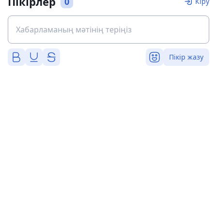
Пікірлер
0
Кіру
Пікір жазу