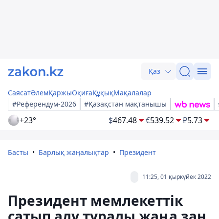
Қаз
Саясат
Әлем
Қаржы
Оқиға
Құқық
Мақалалар
#Референдум-2026
#Қазақстан мақтанышы
+23°
$
467.48
€
539.52
₽
5.73
Басты
Барлық жаңалықтар
Президент
11:25, 01 қыркүйек 2022
Президент мемлекеттік
сатып алу туралы жаңа заң