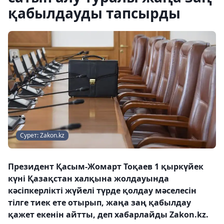
қабылдауды тапсырды
Сурет: Zakon.kz
Президент Қасым-Жомарт Тоқаев 1 қыркүйек
күні Қазақстан халқына жолдауында
кәсіпкерлікті жүйелі түрде қолдау мәселесін
тілге тиек ете отырып, жаңа заң қабылдау
қажет екенін айтты, деп хабарлайды Zakon.kz.