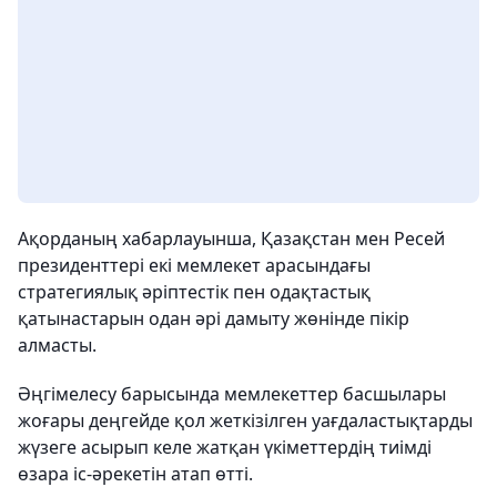
Ақорданың хабарлауынша, Қазақстан мен Ресей
президенттері екі мемлекет арасындағы
стратегиялық әріптестік пен одақтастық
қатынастарын одан әрі дамыту жөнінде пікір
алмасты.
Әңгімелесу барысында мемлекеттер басшылары
жоғары деңгейде қол жеткізілген уағдаластықтарды
жүзеге асырып келе жатқан үкіметтердің тиімді
өзара іс-әрекетін атап өтті.