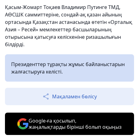
Қасым-Жомарт Тоқаев Владимир Путинге ТМД,
АӨСШК саммиттеріне, сондай-ақ қазан айының
ортасында Қазақстан астанасында өтетін «Орталық
Азия – Ресей» мемлекеттер басшыларының
отырысына қатысуға келіскеніне ризашылығын
білдірді.
Президенттер тұрақты жұмыс байланыстарын
жалғастыруға келісті.
Мақаламен бөлісу
Google-ға қосылып,
жаңалықтарды бірінші болып оқыңыз