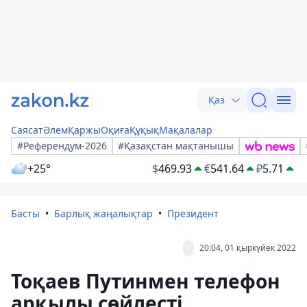
Қаз
Саясат
Әлем
Қаржы
Оқиға
Құқық
Мақалалар
#Референдум-2026
#Қазақстан мақтанышы
+25°
$
469.93
€
541.64
₽
5.71
Басты
Барлық жаңалықтар
Президент
20:04, 01 қыркүйек 2022
Тоқаев Путинмен телефон
арқылы сөйлесті