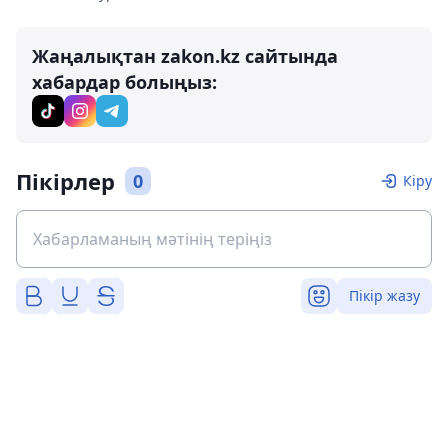
Жаңалықтан zakon.kz сайтында
хабардар болыңыз:
Пікірлер
0
Кіру
Пікір жазу