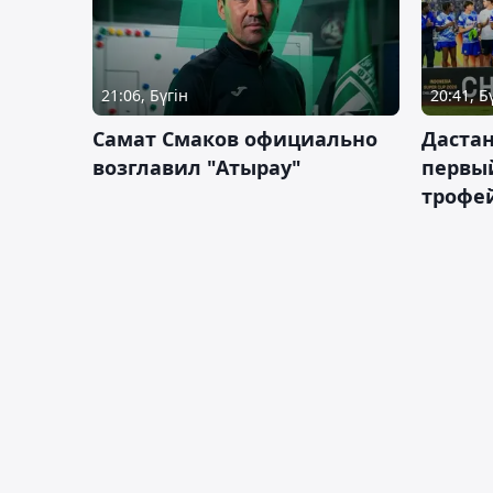
21:06, Бүгін
20:41, Б
Самат Смаков официально
Дастан
возглавил "Атырау"
первы
трофей