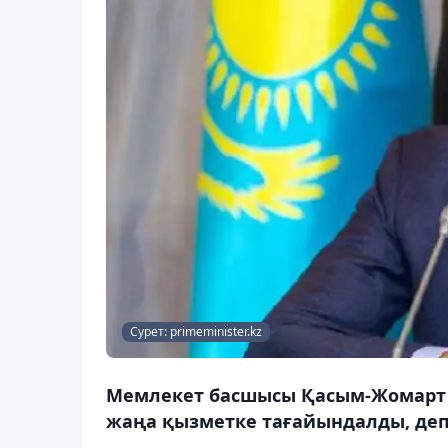
Сурет: primeminister.kz
Мемлекет басшысы Қасым-Жомарт 
жаңа қызметке тағайындалды, деп