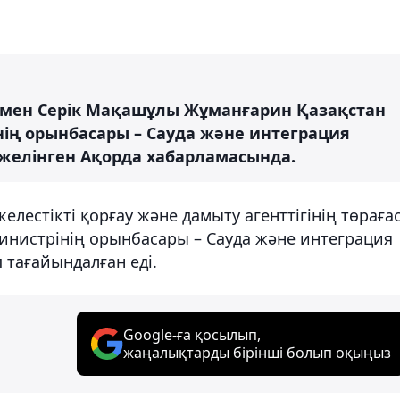
ен Серік Мақашұлы Жұманғарин Қазақстан
ің орынбасары – Сауда және интеграция
 желінген Ақорда хабарламасында.
елестікті қорғау және дамыту агенттігінің төраға
инистрінің орынбасары – Сауда және интеграция
 тағайындалған еді.
Google-ға қосылып,
жаңалықтарды бірінші болып оқыңыз