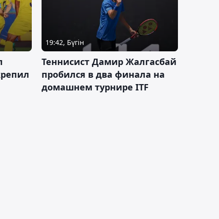
19:42, Бүгін
л
Теннисист Дамир Жалгасбай
крепил
пробился в два финала на
домашнем турнире ITF