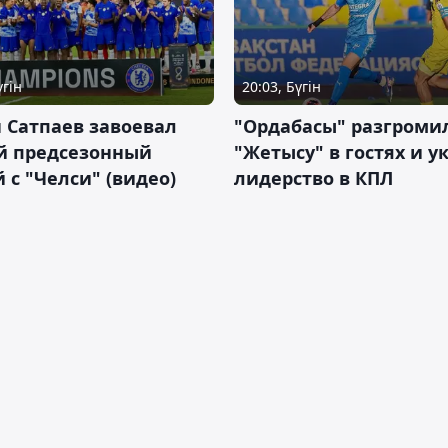
үгін
20:03, Бүгін
 Сатпаев завоевал
"Ордабасы" разгроми
й предсезонный
"Жетысу" в гостях и у
 с "Челси" (видео)
лидерство в КПЛ