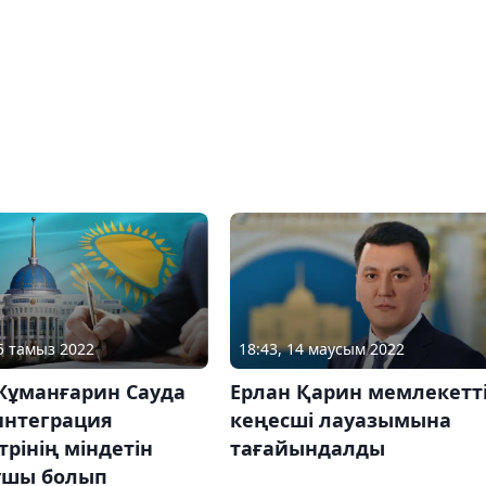
15 тамыз 2022
18:43, 14 маусым 2022
 Жұманғарин Сауда
Ерлан Қарин мемлекетт
интеграция
кеңесші лауазымына
рінің міндетін
тағайындалды
ушы болып