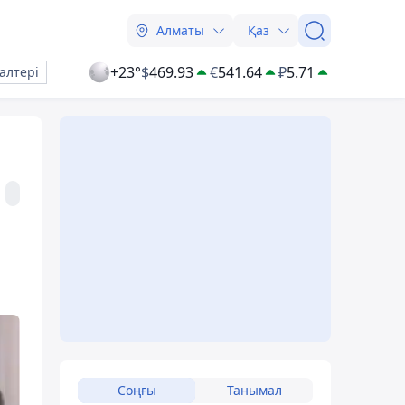
Алматы
Қаз
+23°
$
469.93
€
541.64
₽
5.71
алтері
Соңғы
Танымал