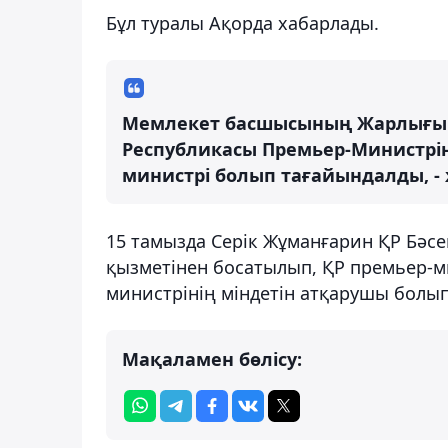
Бұл туралы Ақорда хабарлады.
Мемлекет басшысының Жарлығым
Республикасы Премьер-Министрін
министрі болып тағайындалды, -
15 тамызда Серік Жұманғарин ҚР Бәсек
қызметінен босатылып, ҚР премьер-м
министрінің міндетін атқарушы болып
Мақаламен бөлісу: