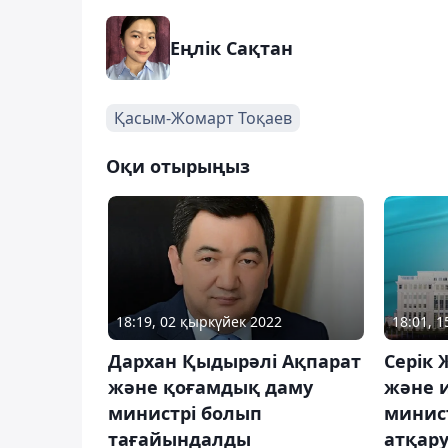
Еңлік Сақтан
Қасым-Жомарт Тоқаев
Оқи отырыңыз
18:19, 02 қыркүйек 2022
18:01, 
Дархан Қыдырәлі Ақпарат
Серік
және қоғамдық даму
және 
министрі болып
минист
тағайындалды
атқар