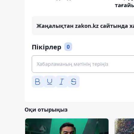
тағай
Жаңалықтан zakon.kz сайтында х
Пікірлер
0
Оқи отырыңыз