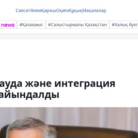
Саясат
Әлем
Қаржы
Оқиға
Құқық
Мақалалар
#Қазақмыс
#Салыстырмалы Қазақстан
#Халық бухг
ауда және интеграция
ғайындалды