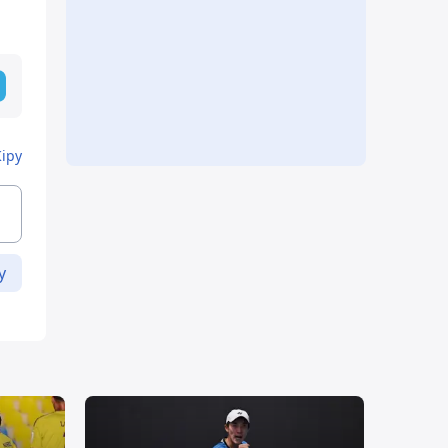
Кіру
у