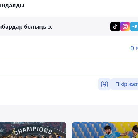
ындалды
абардар болыңыз:
Пікір жаз