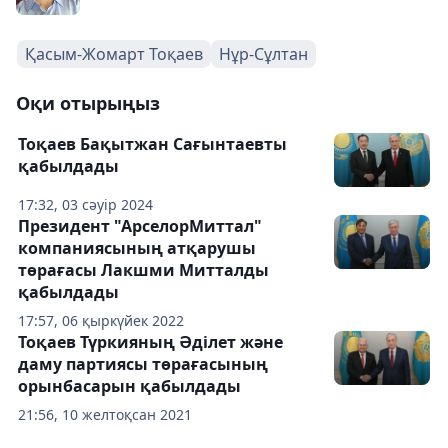
Қасым-Жомарт Тоқаев
Нұр-Сұлтан
Оқи отырыңыз
Тоқаев Бақытжан Сағынтаевты
қабылдады
17:32, 03 сәуір 2024
Президент "АрселорМиттал"
компаниясының атқарушы
төрағасы Лакшми Митталды
қабылдады
17:57, 06 қыркүйек 2022
Тоқаев Түркияның Әділет және
даму партиясы төрағасының
орынбасарын қабылдады
21:56, 10 желтоқсан 2021