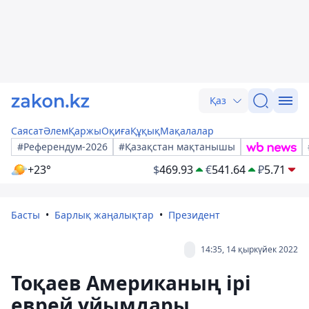
Қаз
Саясат
Әлем
Қаржы
Оқиға
Құқық
Мақалалар
#Референдум-2026
#Қазақстан мақтанышы
+23°
$
469.93
€
541.64
₽
5.71
Басты
Барлық жаңалықтар
Президент
14:35, 14 қыркүйек 2022
Тоқаев Американың ірі
еврей ұйымдары