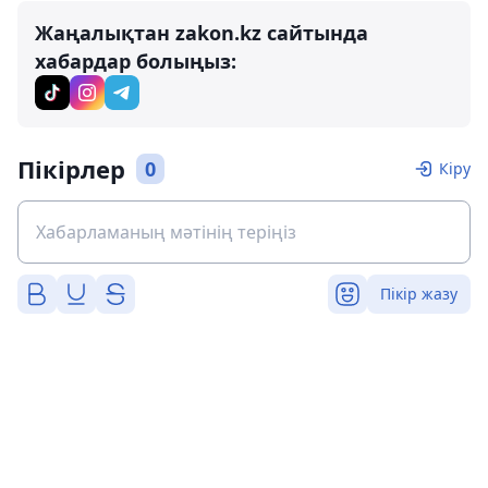
Жаңалықтан zakon.kz сайтында
хабардар болыңыз:
Пікірлер
0
Кіру
Пікір жазу