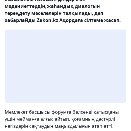
мәдениеттердің жаһандық диалогын
тереңдету мәселелерін талқылады, деп
хабарлайды Zakon.kz Ақордаға сілтеме жасап.
Мемлекет басшысы форумға белсенді қатысқаны
үшін мейманға алғыс айтып, қоғамның дәстүрлі
негіздерін сақтаудың маңыздылығын атап өтті.