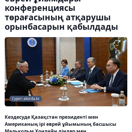
конференциясы
төрағасының атқарушы
орынбасарын қабылдады
Сурет: akorda.kz
Кездесуде Қазақстан президенті мен
Американың ірі еврей ұйымының басшысы
Малькольм Хонлайн діндер мен