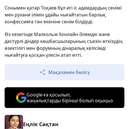
Сонымен қатар Тоқаев бұл игі іс адамдардың сенімі
мен рухани ілімін ұдайы нығайтатын барлық
конфессияға тән екеніне сенім білдірді.
Өз кезегінде Малкольм Хонлайн Әлемдік және
дәстүрлі діндер көшбасшыларының съезін өткізудің
өзектілігі мен форумның дінаралық келісімді
нығайтуға қосқан үлесін атап өтті.
Мақаламен бөлісу
Google-ға қосылып,
жаңалықтарды бірінші болып оқыңыз
Еңлік Сақтан