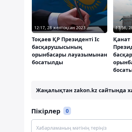
12:17, 28 желтоқсан 2023
17:56, 
Тоқаев ҚР Президенті Іс
Қанат
басқарушысының
Презид
орынбасары лауазымынан
басқа
босатылды
орынб
босат
Жаңалықтан zakon.kz сайтында х
Пікірлер
0