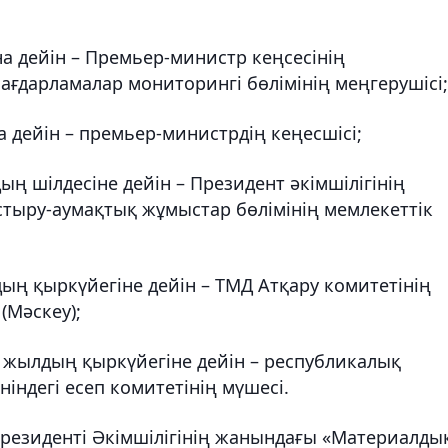
 дейін – Премьер-министр кеңсесінің
ғдарламалар мониторингі бөлімінің меңгерушісі;
дейін – премьер-министрдің кеңесшісі;
ң шілдесіне дейін – Президент әкімшілігінің
тыру-аумақтық жұмыстар бөлімінің мемлекеттік
ың қыркүйегіне дейін – ТМД Атқару комитетінің
(Мәскеу);
 жылдың қыркүйегіне дейін – республикалық
індегі есеп комитетінің мүшесі.
резиденті Әкімшілігінің жанындағы «Материалды