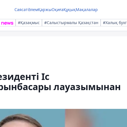
Саясат
Әлем
Қаржы
Оқиға
Құқық
Мақалалар
#Қазақмыс
#Салыстырмалы Қазақстан
#Халық бухг
зиденті Іс
рынбасары лауазымынан