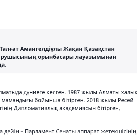
Талғат Амангелдіұлы Жақан Қазақстан
сқарушысының орынбасары лауазымынан
да.
Алматыда дүниеге келген. 1987 жылы Алматы халы
мамандығы бойынша бітірген. 2018 жылы Ресей
гінің Дипломатиялық академиясын бітірген,
 дейін – Парламент Сенаты аппарат жетекшісінің