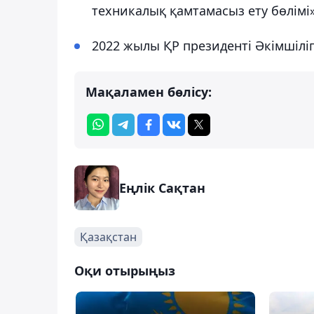
техникалық қамтамасыз ету бөлімі
2022 жылы ҚР президенті Әкімшілі
Мақаламен бөлісу:
Еңлік Сақтан
Қазақстан
Оқи отырыңыз