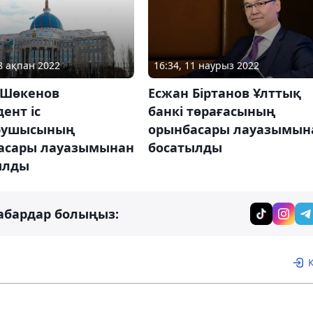
28 ақпан 2022
16:34, 11 наурыз 2022
 Шөкенов
Есжан Біртанов Ұлттық
ент іс
банкі төрағасының
рушысының
орынбасары лауазымын
асары лауазымынан
босатылды
ылды
абардар болыңыз: