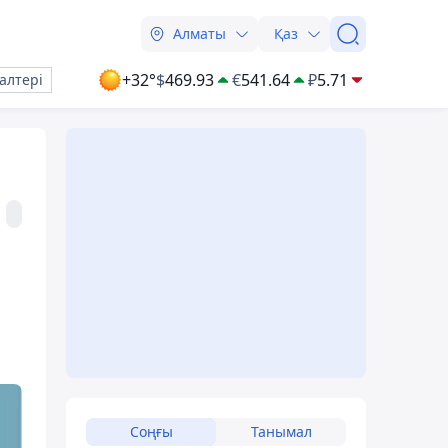
Алматы
Қаз
+32°
$
469.93
€
541.64
₽
5.71
алтері
Соңғы
Танымал