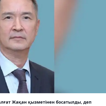
лғат Жақан қызметінен босатылды, деп