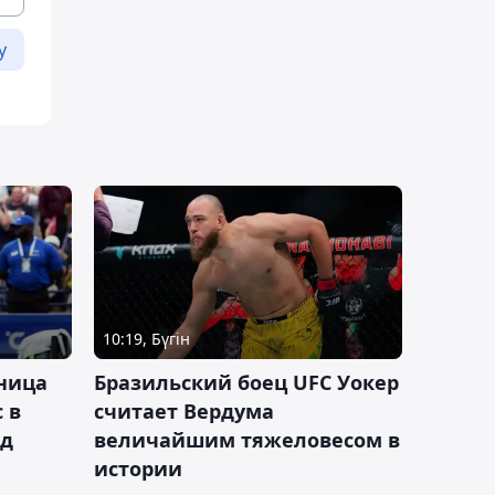
у
10:19, Бүгін
ница
Бразильский боец UFC Уокер
 в
считает Вердума
ад
величайшим тяжеловесом в
истории