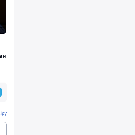
ан
Кіру