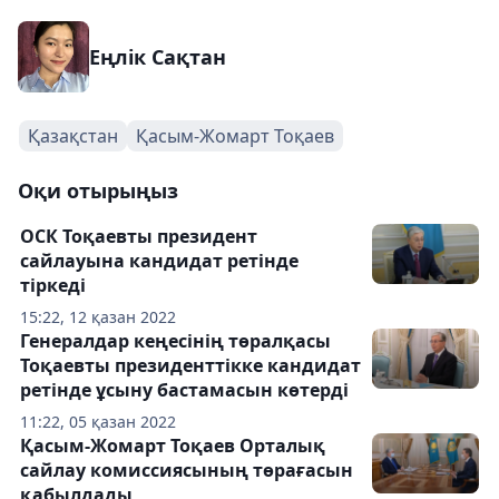
Еңлік Сақтан
Қазақстан
Қасым-Жомарт Тоқаев
Оқи отырыңыз
ОСК Тоқаевты президент
сайлауына кандидат ретінде
тіркеді
15:22, 12 қазан 2022
Генералдар кеңесінің төралқасы
Тоқаевты президенттікке кандидат
ретінде ұсыну бастамасын көтерді
11:22, 05 қазан 2022
Қасым-Жомарт Тоқаев Орталық
сайлау комиссиясының төрағасын
қабылдады