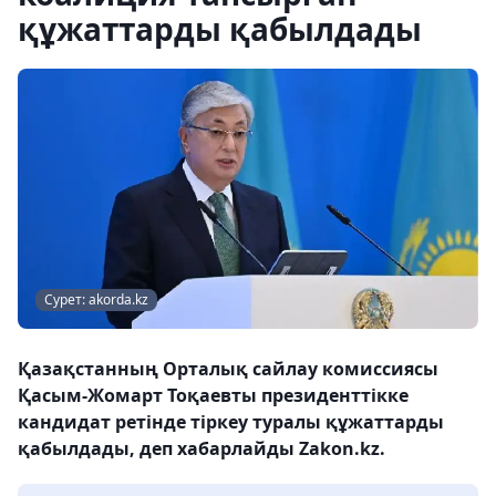
құжаттарды қабылдады
Сурет: akorda.kz
Қазақстанның Орталық сайлау комиссиясы
Қасым-Жомарт Тоқаевты президенттікке
кандидат ретінде тіркеу туралы құжаттарды
қабылдады, деп хабарлайды Zakon.kz.