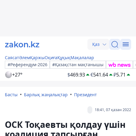
Қаз
Саясат
Әлем
Қаржы
Оқиға
Құқық
Мақалалар
#Референдум-2026
#Қазақстан мақтанышы
+27°
$
469.93
€
541.64
₽
5.71
Басты
Барлық жаңалықтар
Президент
18:41, 07 қазан 2022
ОСК Тоқаевты қолдау үшін
коалиция тапсырған