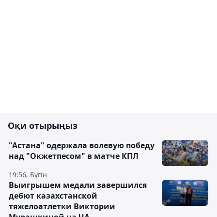
Оқи отырыңыз
"Астана" одержала волевую победу
над "Окжетпесом" в матче КПЛ
19:56, Бүгін
Выигрышем медали завершился
дебют казахстанской
тяжелоатлетки Виктории
Мурашкиной на ЧА