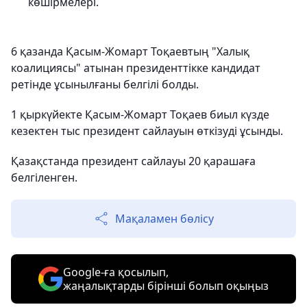
көшірмелері.
6 қазанда Қасым-Жомарт Тоқаевтың "Халық
коалициясы" атынан президенттікке кандидат
ретінде ұсынылғаны белгілі болды.
1 қыркүйекте Қасым-Жомарт Тоқаев биыл күзде
кезектен тыс президент сайлауын өткізуді ұсынды.
Қазақстанда президент сайлауы 20 қарашаға
белгіленген.
Мақаламен бөлісу
Google-ға қосылып,
жаңалықтарды бірінші болып оқыңыз