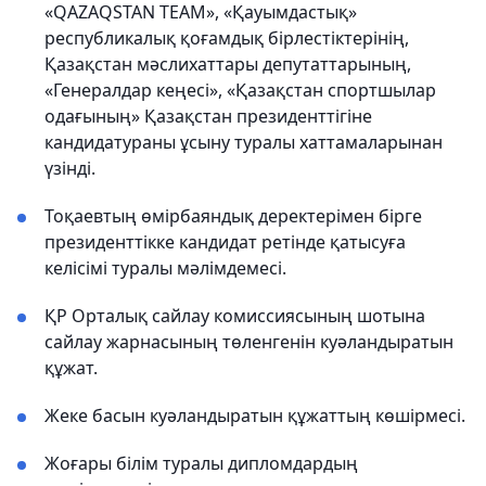
«QAZAQSTAN TEAM», «Қауымдастық»
республикалық қоғамдық бірлестіктерінің,
Қазақстан мәслихаттары депутаттарының,
«Генералдар кеңесі», «Қазақстан спортшылар
одағының» Қазақстан президенттігіне
кандидатураны ұсыну туралы хаттамаларынан
үзінді.
Тоқаевтың өмірбаяндық деректерімен бірге
президенттікке кандидат ретінде қатысуға
келісімі туралы мәлімдемесі.
ҚР Орталық сайлау комиссиясының шотына
сайлау жарнасының төленгенін куәландыратын
құжат.
Жеке басын куәландыратын құжаттың көшірмесі.
Жоғары білім туралы дипломдардың