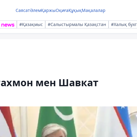
Саясат
Әлем
Қаржы
Оқиға
Құқық
Мақалалар
#Қазақмыс
#Салыстырмалы Қазақстан
#Халық бухг
Рахмон мен Шавкат