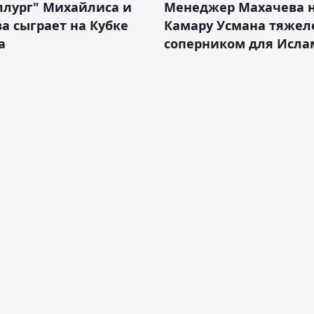
ллург" Михайлиса и
Менеджер Махачева 
а сыграет на Кубке
Камару Усмана тяже
а
соперником для Исла