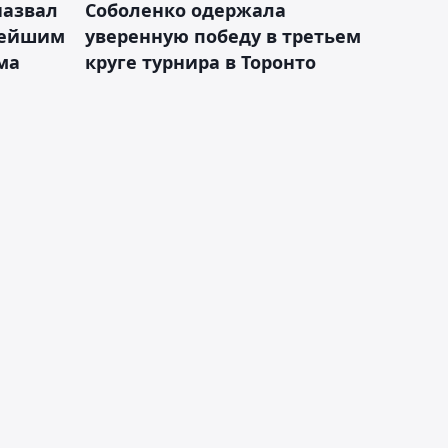
назвал
Соболенко одержала
лейшим
уверенную победу в третьем
ма
круге турнира в Торонто