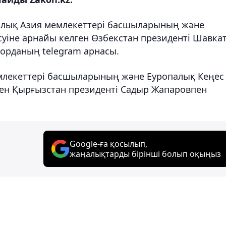
алық Азия мемлекеттері басшыларының және
суіне арнайы келген Өзбекстан президенті Шавка
қорданың telegram арнасы.
емлекеттері басшыларының және Еуропалық Кеңес
ген Қырғызстан президенті Садыр Жапаровпен
Google-ға қосылып,
жаңалықтарды бірінші болып оқыңыз