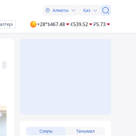
Алматы
Қаз
+28°
$
467.48
€
539.52
₽
5.73
алтері
Соңғы
Танымал