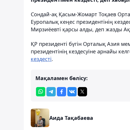
Сондай-ақ Қасым-Жомарт Тоқаев Орт
Еуропалық кеңес президентінің кезде
Мирзиёевті қарсы алды, деп жазды А
ҚР президенті бүгін Орталық Азия м
президентінің кездесуіне арнайы кел
кездесті
.
Мақаламен бөлісу:
Аида Тақабаева