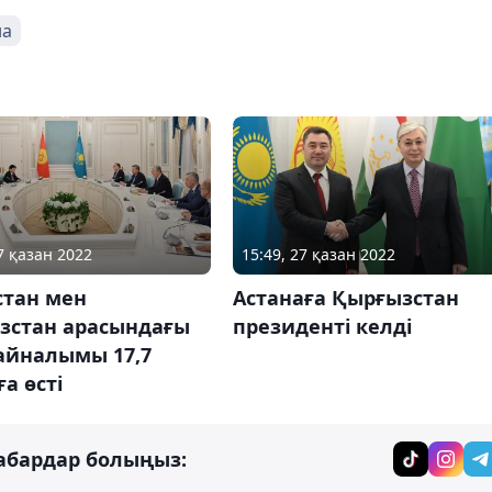
на
7 қазан 2022
15:49, 27 қазан 2022
стан мен
Астанаға Қырғызстан
зстан арасындағы
президенті келді
айналымы 17,7
а өсті
абардар болыңыз: