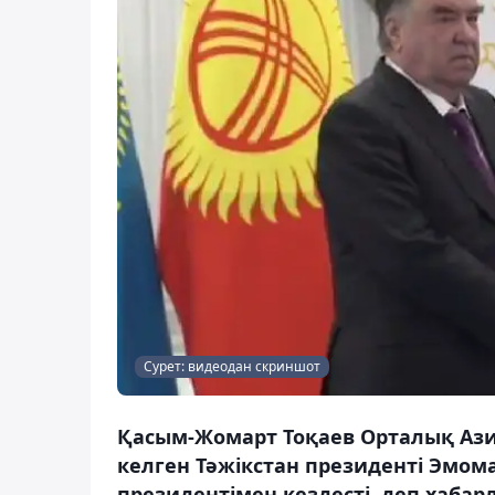
Сурет: видеодан скриншот
Қасым-Жомарт Тоқаев Орталық Ази
келген Тәжікстан президенті Эмо
президентімен кездесті, деп хабар