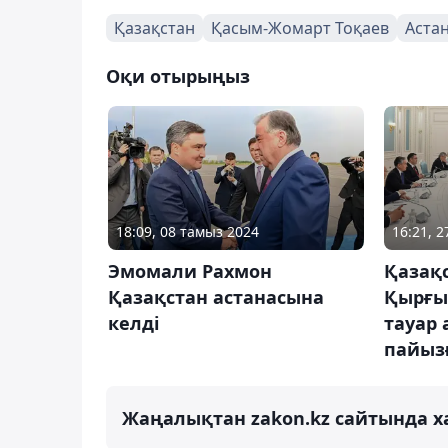
Қазақстан
Қасым-Жомарт Тоқаев
Аста
Оқи отырыңыз
18:09, 08 тамыз 2024
16:21, 2
Эмомали Рахмон
Қазақ
Қазақстан астанасына
Қырғы
келді
тауар 
пайызғ
Жаңалықтан zakon.kz сайтында х