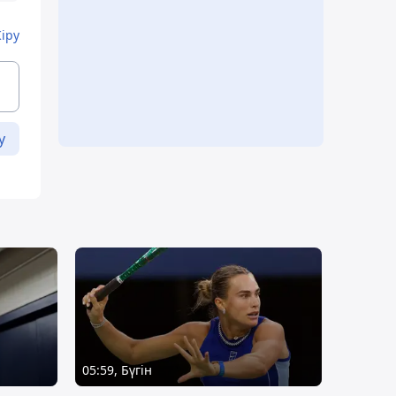
Кіру
у
05:59, Бүгін