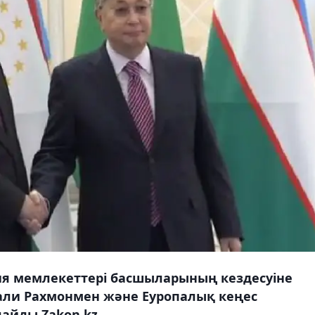
я мемлекеттері басшыларының кездесуіне
мали Рахмонмен және Еуропалық кеңес
лайды Zakon.kz.