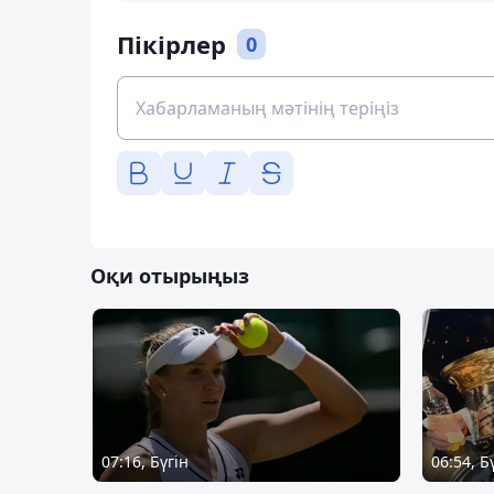
Пікірлер
0
Оқи отырыңыз
07:16, Бүгін
06:54, Б