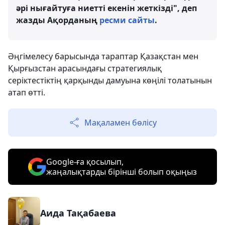
әрі нығайтуға ниетті екенін жеткізді", деп
жазды Ақорданың
ресми сайты
.
Әңгімелесу барысында тараптар Қазақстан мен
Қырғызстан арасындағы стратегиялық
серіктестіктің қарқынды дамуына көңілі толатынын
атап өтті.
Мақаламен бөлісу
Google-ға қосылып,
жаңалықтарды бірінші болып оқыңыз
Аида Тақабаева