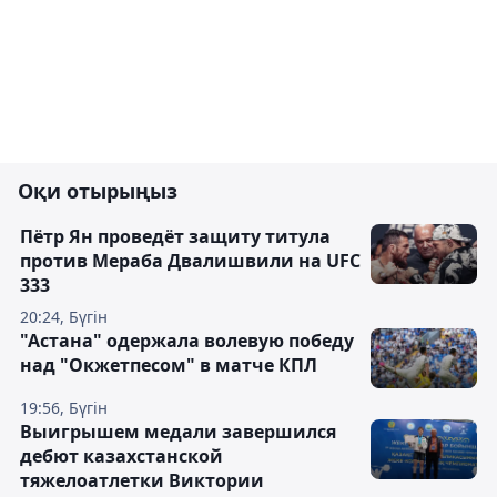
Оқи отырыңыз
Пётр Ян проведёт защиту титула
против Мераба Двалишвили на UFC
333
20:24, Бүгін
"Астана" одержала волевую победу
над "Окжетпесом" в матче КПЛ
19:56, Бүгін
Выигрышем медали завершился
дебют казахстанской
тяжелоатлетки Виктории