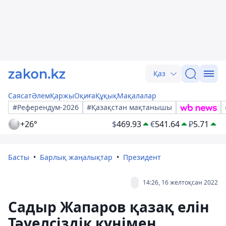
Қаз
Саясат
Әлем
Қаржы
Оқиға
Құқық
Мақалалар
#Референдум-2026
#Қазақстан мақтанышы
+26°
$
469.93
€
541.64
₽
5.71
Басты
Барлық жаңалықтар
Президент
14:26, 16 желтоқсан 2022
Садыр Жапаров қазақ елін
Тәуелсіздік күнімен