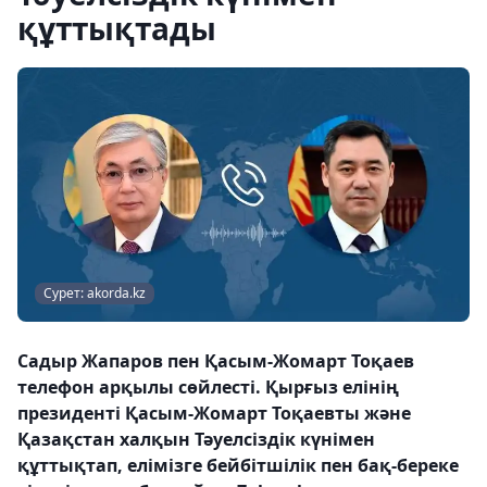
құттықтады
Сурет: akorda.kz
Садыр Жапаров пен Қасым-Жомарт Тоқаев
телефон арқылы сөйлесті. Қырғыз елінің
президенті Қасым-Жомарт Тоқаевты және
Қазақстан халқын Тәуелсіздік күнімен
құттықтап, елімізге бейбітшілік пен бақ-береке