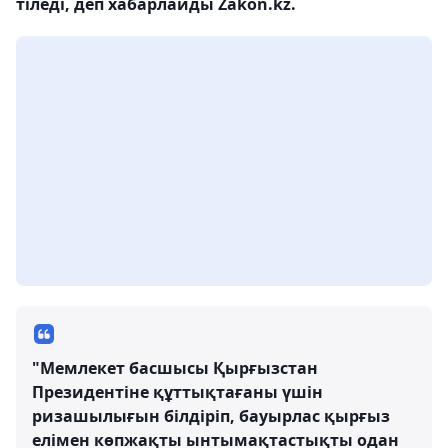
тіледі, деп хабарлайды Zakon.kz.
"Мемлекет басшысы Қырғызстан
Президентіне құттықтағаны үшін
ризашылығын білдіріп, бауырлас қырғыз
елімен көпжақты ынтымақтастықты одан