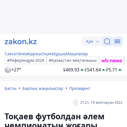
Қаз
Саясат
Әлем
Қаржы
Оқиға
Құқық
Мақалалар
#Референдум-2026
#Қазақстан мақтанышы
+27°
$
469.93
€
541.64
₽
5.71
Басты
Барлық жаңалықтар
Президент
21:21, 19 желтоқсан 2022
Тоқаев футболдан әлем
чемпионатын жоғары