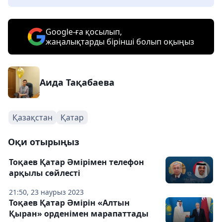
Google-ға қосылып,
жаңалықтарды бірінші болып оқыңыз
Аида Тақабаева
Қазақстан
Қатар
Оқи отырыңыз
Тоқаев Қатар Әмірімен телефон
арқылы сөйлесті
21:50, 23 наурыз 2023
Тоқаев Қатар Әмірін «Алтын
Қыран» орденімен марапаттады