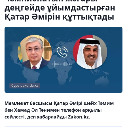
деңгейде ұйымдастырған
Қатар Әмірін құттықтады
Сурет: akorda.kz
Мемлекет басшысы Қатар Әмірі шейх Тәмим
бен Хамад Әл Тәнимен телефон арқылы
сөйлесті, деп хабарлайды Zakon.kz.