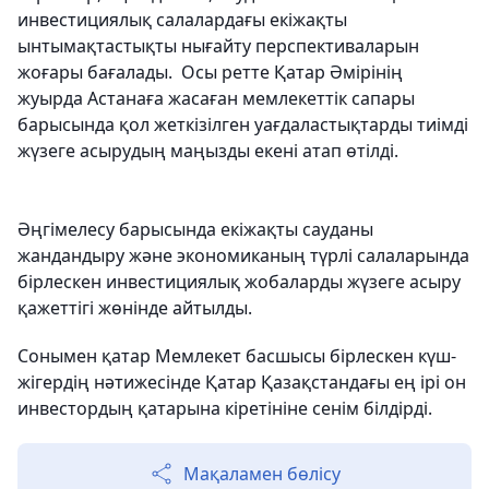
инвестициялық салалардағы екіжақты
ынтымақтастықты нығайту перспективаларын
жоғары бағалады. Осы ретте Қатар Әмірінің
жуырда Астанаға жасаған мемлекеттік сапары
барысында қол жеткізілген уағдаластықтарды тиімді
жүзеге асырудың маңызды екені атап өтілді.
Әңгімелесу барысында екіжақты сауданы
жандандыру және экономиканың түрлі салаларында
бірлескен инвестициялық жобаларды жүзеге асыру
қажеттігі жөнінде айтылды.
Сонымен қатар Мемлекет басшысы бірлескен күш-
жігердің нәтижесінде Қатар Қазақстандағы ең ірі он
инвестордың қатарына кіретініне сенім білдірді.
Мақаламен бөлісу