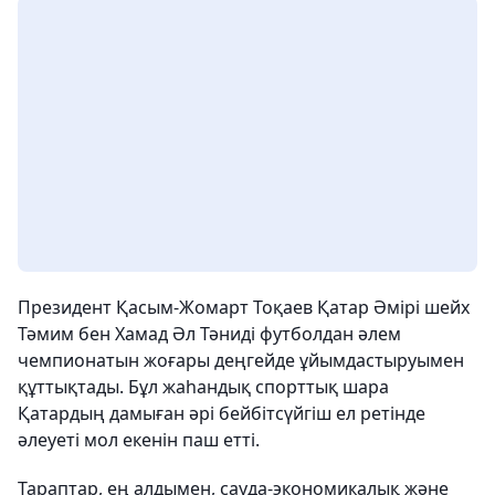
Президент Қасым-Жомарт Тоқаев Қатар Әмірі шейх
Тәмим бен Хамад Әл Тәниді футболдан әлем
чемпионатын жоғары деңгейде ұйымдастыруымен
құттықтады. Бұл жаһандық спорттық шара
Қатардың дамыған әрі бейбітсүйгіш ел ретінде
әлеуеті мол екенін паш етті.
Тараптар, ең алдымен, сауда-экономикалық және