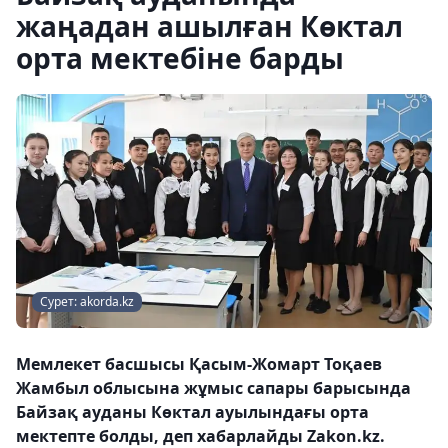
жаңадан ашылған Көктал
орта мектебіне барды
Сурет: akorda.kz
Мемлекет басшысы Қасым-Жомарт Тоқаев
Жамбыл облысына жұмыс сапары барысында
Байзақ ауданы Көктал ауылындағы орта
мектепте болды, деп хабарлайды Zakon.kz.