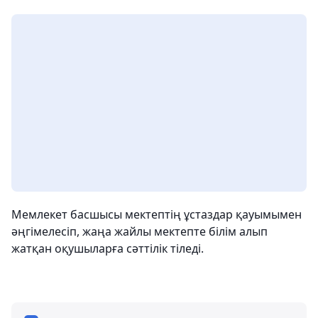
Мемлекет басшысы мектептің ұстаздар қауымымен
әңгімелесіп, жаңа жайлы мектепте білім алып
жатқан оқушыларға сәттілік тіледі.