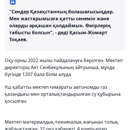
"Сендер Қазақстанның болашағысыңдар.
Мен жастарымызға қатты сенемін және
оларды әрқашан қолдаймын. Өмірлерің
табысты болсын", - деді Қасым-Жомарт
Тоқаев.
Оқу орны 2022 жылы пайдалануға берілген. Мектеп
директоры Аят Сенбекұлының айтуынша, мұнда
бүгінде 1207 бала білім алуда.
Үш қабатты мектеп ғимараты автономды газ
қазандығы мен орталықтандырылған су құбырына
қосылған.
Мектеп материалдық-техникалық жағынан толық
жабдықталған: 32 оқу кабинеті, 4 компьютер