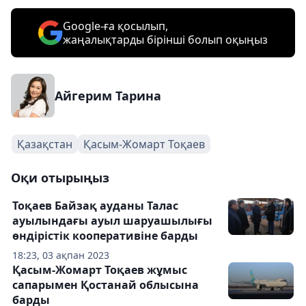
Google-ға қосылып,
жаңалықтарды бірінші болып оқыңыз
Айгерим Тарина
Қазақстан
Қасым-Жомарт Тоқаев
Оқи отырыңыз
Тоқаев Байзақ ауданы Талас
ауылындағы ауыл шаруашылығы
өндірістік кооперативіне барды
18:23, 03 ақпан 2023
Қасым-Жомарт Тоқаев жұмыс
сапарымен Қостанай облысына
барды