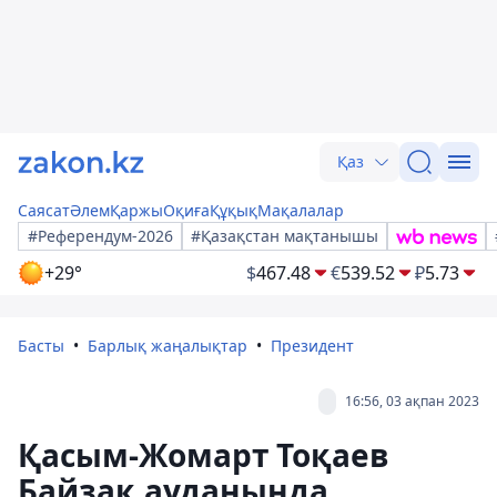
Қаз
Саясат
Әлем
Қаржы
Оқиға
Құқық
Мақалалар
#Референдум-2026
#Қазақстан мақтанышы
+29°
$
467.48
€
539.52
₽
5.73
Басты
Барлық жаңалықтар
Президент
16:56, 03 ақпан 2023
Қасым-Жомарт Тоқаев
Байзақ ауданында