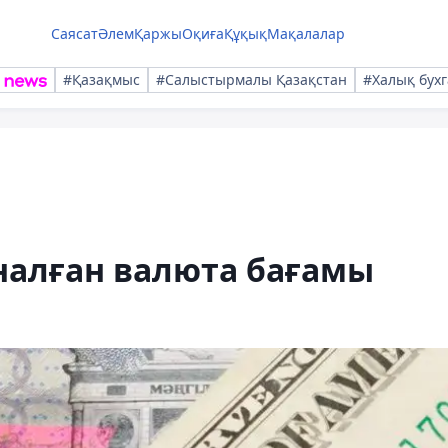
Саясат
Әлем
Қаржы
Оқиға
Құқық
Мақалалар
#Қазақмыс
#Салыстырмалы Қазақстан
#Халық бухг
рналған валюта бағамы