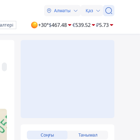
Алматы
Қаз
+30°
$
467.48
€
539.52
₽
5.73
алтері
Соңғы
Танымал