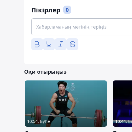
Пікірлер
0
Оқи отырыңыз
10:54, Бүгін
10:44, Б