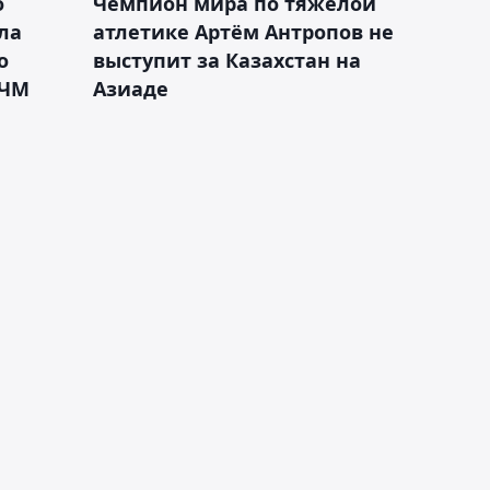
о
Чемпион мира по тяжёлой
ла
атлетике Артём Антропов не
о
выступит за Казахстан на
 ЧМ
Азиаде