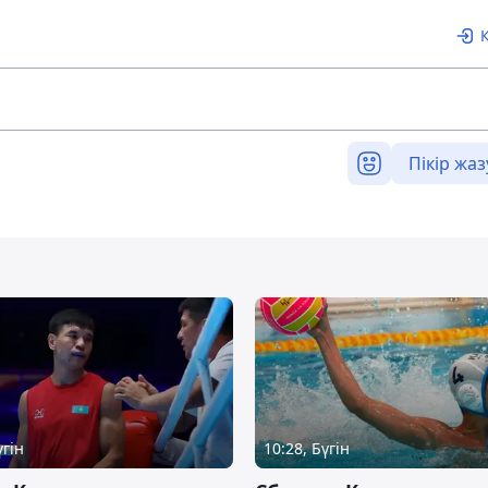
Пікір жаз
үгін
10:28, Бүгін