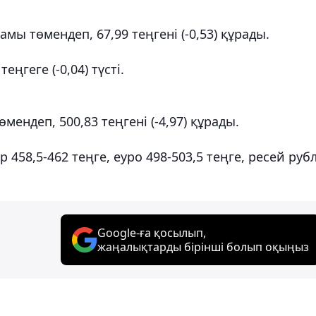
мы төмендеп, 67,99 теңгені (-0,53) құрады.
еңгеге (-0,04) түсті.
ендеп, 500,83 теңгені (-4,97) құрады.
58,5-462 теңге, еуро 498-503,5 теңге, ресей рубл
Google-ға қосылып,
жаңалықтарды бірінші болып оқыңыз