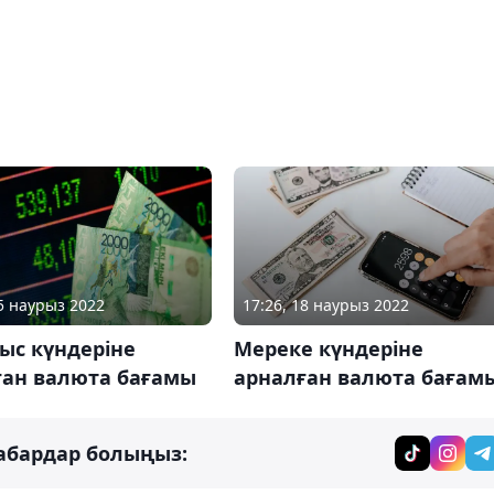
25 наурыз 2022
17:26, 18 наурыз 2022
ыс күндеріне
Мереке күндеріне
ған валюта бағамы
арналған валюта бағам
абардар болыңыз: