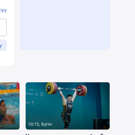
Кіру
у
10:15, Бүгін