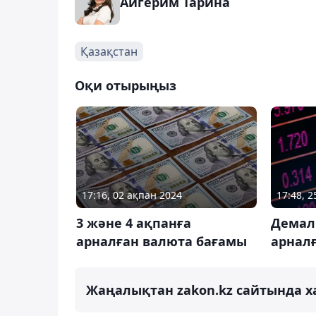
Айгерим Тарина
Қазақстан
Оқи отырыңыз
17:16, 02 ақпан 2024
17:48, 
3 және 4 ақпанға
Демал
арналған валюта бағамы
арнал
Жаңалықтан zakon.kz сайтында х