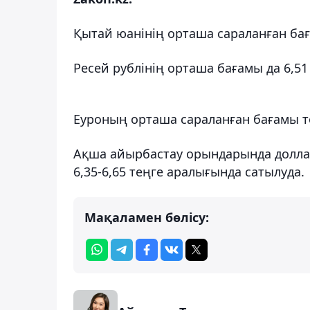
Қытай юанінің орташа сараланған баға
Ресей рублінің орташа бағамы да 6,51 т
Еуроның орташа сараланған бағамы төм
Ақша айырбастау орындарында доллар 4
6,35-6,65 теңге аралығында сатылуда.
Мақаламен бөлісу: