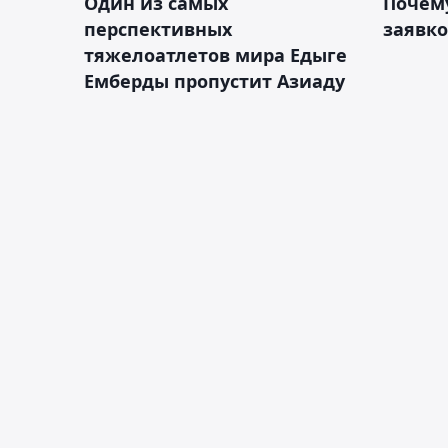
Один из самых
Почему
перспективных
заявко
тяжелоатлетов мира Едыге
Емберды пропустит Азиаду