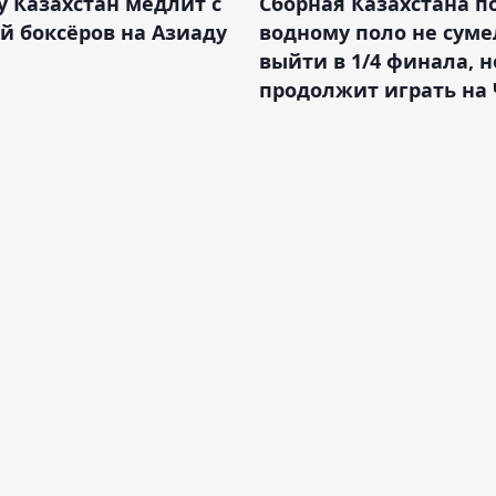
 Казахстан медлит с
Сборная Казахстана п
й боксёров на Азиаду
водному поло не суме
выйти в 1/4 финала, н
продолжит играть на