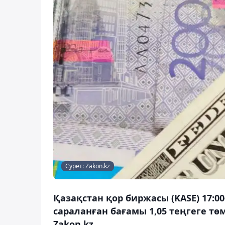
Сурет: Zakon.kz
Қазақстан қор биржасы (KASE) 17:
сараланған бағамы 1,05 теңгеге тө
Zakon.kz.