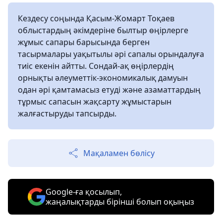
Кездесу соңында Қасым-Жомарт Тоқаев
облыстардың әкімдеріне былтыр өңірлерге
жұмыс сапары барысында берген
тасырмалары уақытылы әрі сапалы орындалуға
тиіс екенін айтты. Сондай-ақ өңірлердің
орнықты әлеуметтік-экономикалық дамуын
одан әрі қамтамасыз етуді және азаматтардың
тұрмыс сапасын жақсарту жұмыстарын
жалғастыруды тапсырды.
Мақаламен бөлісу
Google-ға қосылып,
жаңалықтарды бірінші болып оқыңыз