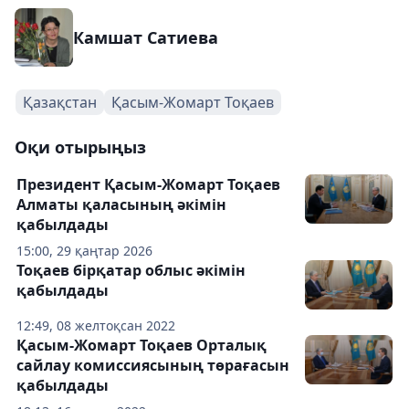
Камшат Сатиева
Қазақстан
Қасым-Жомарт Тоқаев
Оқи отырыңыз
Президент Қасым-Жомарт Тоқаев
Алматы қаласының әкімін
қабылдады
15:00, 29 қаңтар 2026
Тоқаев бірқатар облыс әкімін
қабылдады
12:49, 08 желтоқсан 2022
Қасым-Жомарт Тоқаев Орталық
сайлау комиссиясының төрағасын
қабылдады