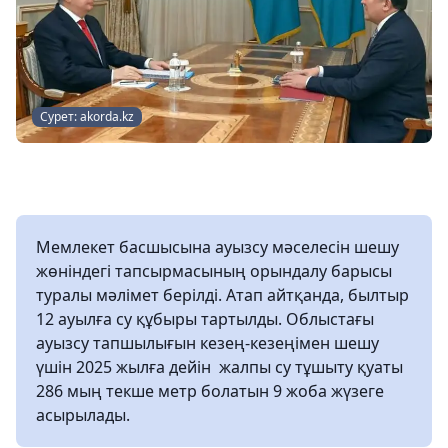
Сурет: akorda.kz
Мемлекет басшысына ауызсу мәселесін шешу
жөніндегі тапсырмасының орындалу барысы
туралы мәлімет берілді. Атап айтқанда, былтыр
12 ауылға су құбыры тартылды. Облыстағы
ауызсу тапшылығын кезең-кезеңімен шешу
үшін 2025 жылға дейін жалпы су тұшыту қуаты
286 мың текше метр болатын 9 жоба жүзеге
асырылады.