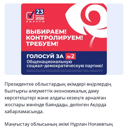
Президентке облыстардың әкімдері өңірлердің
былтырғы әлеуметтік-экономикалық даму
көрсеткіштері және алдағы кезеңге арналған
жоспары жөнінде баяндады, делінген Ақорда
хабарламасында.
Маңғыстау облысының әкімі Нұрлан Ноғаевтың