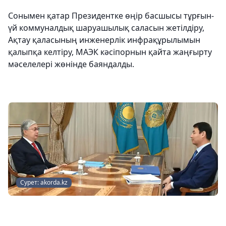
Сонымен қатар Президентке өңір басшысы тұрғын-
үй коммуналдық шаруашылық саласын жетілдіру,
Ақтау қаласының инженерлік инфрақұрылымын
қалыпқа келтіру, МАЭК кәсіпорнын қайта жаңғырту
мәселелері жөнінде баяндалды.
Сурет: akorda.kz