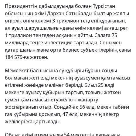
Президенттің қабылдауында болған Түркістан
облысының әкімі Дархан Сатыбалды былтыр жалпы
өңірлік өнім көлемі 3 триллион теңгені құрағанын,
ал ауыл шаруашылығындағы өнім көлемі алғаш рет
1 триллион теңгеден асқанын айтты. Салаға 75
миллиард теңге инвестиция тартылды. Сонымен
қатар шағын және орта бизнес субъектілерінің саны
184 579-ға жеткен.
Мемлекет басшысына су құбыры бұрын-соңды
болмаған жеті елді мекеннің ауызсумен қамтамасыз
етілгені жөнінде мәлімет берілді. Биыл 25 елді
мекенге ауызсу құбырын тартып, тозығы жеткен
сумен қамтамасыз ету желісін жаңарту
жоспарланып отыр. Сондай-ақ 56 елді мекен табиғи
газ құбырына қосылып, 47 елді мекеннің электр
желілері жаңартылады.
Облыс әкімі өткен жылы 54 мектептің құрылысы