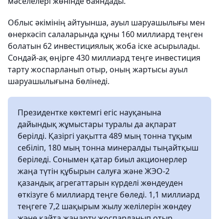
мәселелері жөнінде баяндады.
Облыс әкімінің айтуынша, ауыл шаруашылығы мен
өнеркәсіп салаларында құны 160 миллиард теңген
болатын 62 инвестициялық жоба іске асырылады.
Сондай-ақ өңірге 430 миллиард теңге инвестиция
тарту жоспарланып отыр, оның жартысы ауыл
шаруашылығына бөлінеді.
Президентке көктемгі егіс науқанына
дайындық жұмыстары туралы да ақпарат
берілді. Қазіргі уақытта 489 мың тонна тұқым
себіліп, 180 мың тонна минералды тыңайтқыш
беріледі. Сонымен қатар биыл акционерлер
жаңа түтін құбырын салуға және ЖЭО-2
қазандық агрегаттарын күрделі жөндеуден
өткізуге 6 миллиард теңге бөледі. 1,1 миллиард
теңгеге 7,2 шақырым жылу желілерін жөндеу
және қайта жаңарту жоспарланып отыр.