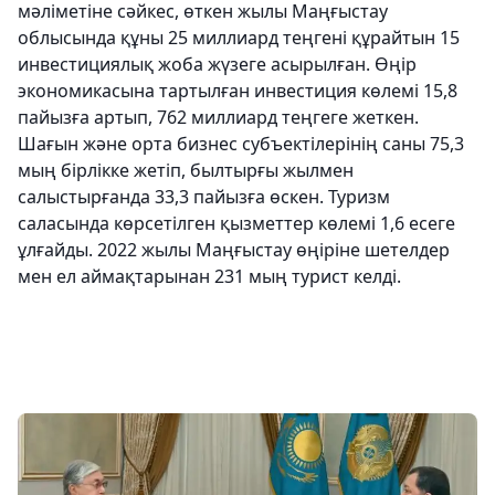
мәліметіне сәйкес, өткен жылы Маңғыстау
облысында құны 25 миллиард теңгені құрайтын 15
инвестициялық жоба жүзеге асырылған. Өңір
экономикасына тартылған инвестиция көлемі 15,8
пайызға артып, 762 миллиард теңгеге жеткен.
Шағын және орта бизнес субъектілерінің саны 75,3
мың бірлікке жетіп, былтырғы жылмен
салыстырғанда 33,3 пайызға өскен. Туризм
саласында көрсетілген қызметтер көлемі 1,6 есеге
ұлғайды. 2022 жылы Маңғыстау өңіріне шетелдер
мен ел аймақтарынан 231 мың турист келді.