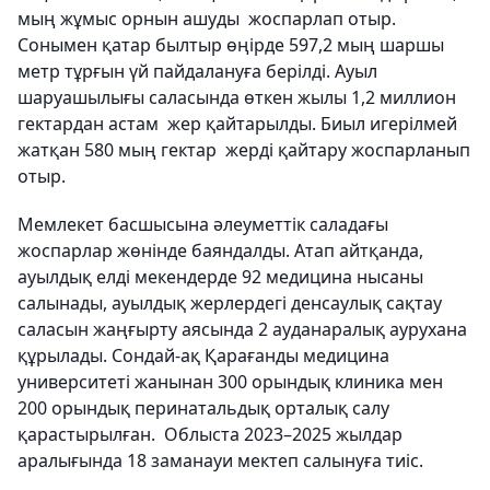
мың жұмыс орнын ашуды жоспарлап отыр.
Сонымен қатар былтыр өңірде 597,2 мың шаршы
метр тұрғын үй пайдалануға берілді. Ауыл
шаруашылығы саласында өткен жылы 1,2 миллион
гектардан астам жер қайтарылды. Биыл игерілмей
жатқан 580 мың гектар жерді қайтару жоспарланып
отыр.
Мемлекет басшысына әлеуметтік саладағы
жоспарлар жөнінде баяндалды. Атап айтқанда,
ауылдық елді мекендерде 92 медицина нысаны
салынады, ауылдық жерлердегі денсаулық сақтау
саласын жаңғырту аясында 2 ауданаралық аурухана
құрылады. Сондай-ақ Қарағанды медицина
университеті жанынан 300 орындық клиника мен
200 орындық перинатальдық орталық салу
қарастырылған. Облыста 2023–2025 жылдар
аралығында 18 заманауи мектеп салынуға тиіс.