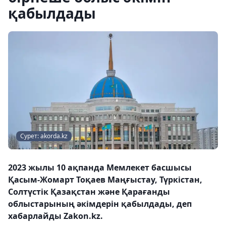
қабылдады
Сурет: akorda.kz
2023 жылы 10 ақпанда Мемлекет басшысы
Қасым-Жомарт Тоқаев Маңғыстау, Түркістан,
Солтүстік Қазақстан және Қарағанды
облыстарының әкімдерін қабылдады, деп
хабарлайды Zakon.kz.