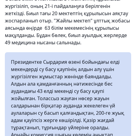
жүргізіліп, оның 21-і пайдалануға берілгенін
жеткізді. Биыл тағы 20 мектептің құрылысын аяқтау
жоспарланып отыр. "Жайлы мектеп" ұлттық жобасы
аясында өңірде 63 білім мекемесінің құрылысы
мақұлданды. Бұдан бөлек, биыл ауылдық жерлерде
49 медицина нысаны салынады.
Президентке Сырдария өзені бойындағы елді
мекендерді су басу қаупінің алдын алу үшін
жүргізілген жұмыстар жөнінде баяндалды.
Алдын ала қамданғанның нәтижесінде бес
аудандағы 43 елді мекенді су басу қаупі
жойылған. Толассыз жауған нөсер жауын
салдарынан бірқатар ауданда жекелеген үй
аулаларын су басып қалғандықтан, 200-ге жуық
адам қауіпсіз жерге көшірілді. Қазір жағдай
тұрақтанып, тұрғындар үйлеріне оралды.
Арнайы комиссия шығын көлемін анықтап