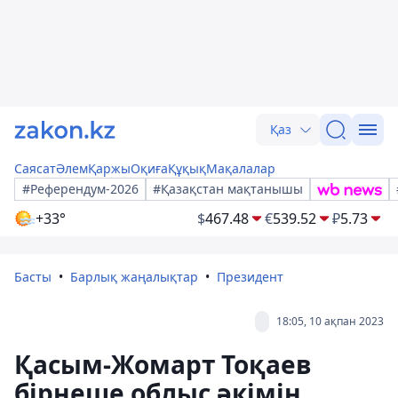
Қаз
Саясат
Әлем
Қаржы
Оқиға
Құқық
Мақалалар
#Референдум-2026
#Қазақстан мақтанышы
+33°
$
467.48
€
539.52
₽
5.73
Басты
Барлық жаңалықтар
Президент
18:05, 10 ақпан 2023
Қасым-Жомарт Тоқаев
бірнеше облыс әкімін