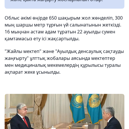
Облыс әкімі өңірде 650 шақырым жол жөнделіп, 300
мың шаршы метр тұрғын үй салынатынын жеткізді.
16 мыңнан астам адам тұратын 22 ауылды сумен
қамтамасыз ету ісі жақсартылды.
"Жайлы мектеп" және "Ауылдық денсаулық сақтауды
жаңғырту" ұлттық жобалары аясында мектептер
мен медициналық мекемелердің құрылысы туралы
ақпарат жеке ұсынылды.