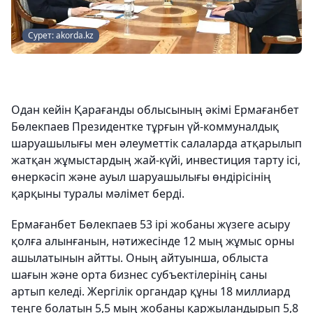
Сурет: akorda.kz
Одан кейін Қарағанды облысының әкімі Ермағанбет
Бөлекпаев Президентке тұрғын үй-коммуналдық
шаруашылығы мен әлеуметтік салаларда атқарылып
жатқан жұмыстардың жай-күйі, инвестиция тарту ісі,
өнеркәсіп және ауыл шаруашылығы өндірісінің
қарқыны туралы мәлімет берді.
Ермағанбет Бөлекпаев 53 ірі жобаны жүзеге асыру
қолға алынғанын, нәтижесінде 12 мың жұмыс орны
ашылатынын айтты. Оның айтуынша, облыста
шағын және орта бизнес субъектілерінің саны
артып келеді. Жергілік органдар құны 18 миллиард
теңге болатын 5,5 мың жобаны қаржыландырып 5,8