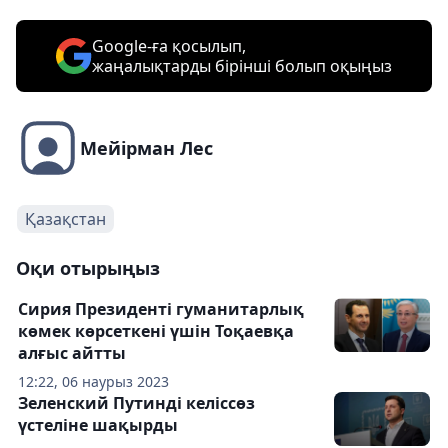
Google-ға қосылып,
жаңалықтарды бірінші болып оқыңыз
Мейірман Лес
Қазақстан
Оқи отырыңыз
Cирия Президенті гуманитарлық
көмек көрсеткені үшін Тоқаевқа
алғыс айтты
12:22, 06 наурыз 2023
Зеленский Путинді келіссөз
үстеліне шақырды