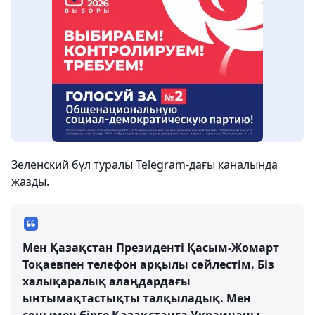
Зеленский бұл туралы Telegram-дағы каналында
жазды.
Мен Қазақстан Президенті Қасым-Жомарт
Тоқаевпен телефон арқылы сөйлестім. Біз
халықаралық алаңдардағы
ынтымақтастықты талқыладық. Мен
сонымен бірге Қазақстанға Украинаны