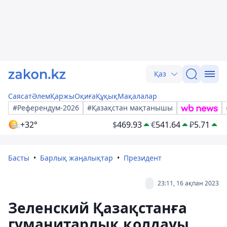
Қаз
Саясат
Әлем
Қаржы
Оқиға
Құқық
Мақалалар
#Референдум-2026
#Қазақстан мақтанышы
+32°
$
469.93
€
541.64
₽
5.71
Басты
Барлық жаңалықтар
Президент
23:11, 16 ақпан 2023
Зеленский Қазақстанға
гуманитарлық қолдауы