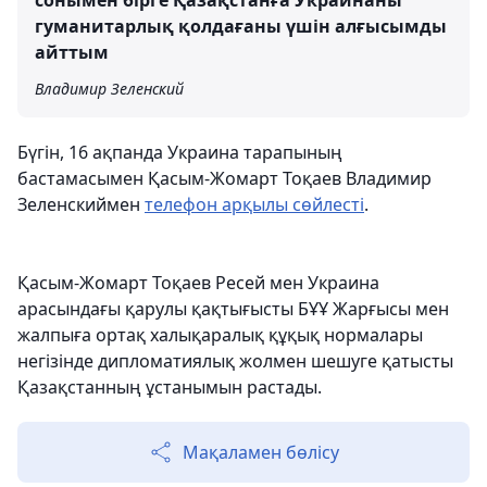
гуманитарлық қолдағаны үшін алғысымды
айттым
Владимир Зеленский
Бүгін, 16 ақпанда Украина тарапының
бастамасымен Қасым-Жомарт Тоқаев Владимир
Зеленскиймен
телефон арқылы сөйлесті
.
Қасым-Жомарт Тоқаев Ресей мен Украина
арасындағы қарулы қақтығысты БҰҰ Жарғысы мен
жалпыға ортақ халықаралық құқық нормалары
негізінде дипломатиялық жолмен шешуге қатысты
Қазақстанның ұстанымын растады.
Мақаламен бөлісу