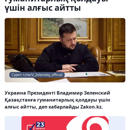
үшін алғыс айтты
Сурет: t.me/V_Zelenskiy_official
Украина Президенті Владимир Зеленский
Қазақстанға гуманитарлық қолдауы үшін
алғыс айтты, деп хабарлайды Zakon.kz.