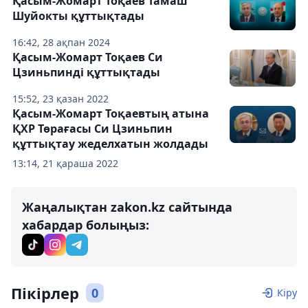
Қасым-Жомарт Тоқаев Тамаш
Шуйокты құттықтады
16:42, 28 ақпан 2024
Қасым-Жомарт Тоқаев Си
Цзиньпинді құттықтады
15:52, 23 қазан 2022
Қасым-Жомарт Тоқаевтың атына
ҚХР Төрағасы Си Цзиньпин
құттықтау жеделхатын жолдады
13:14, 21 қараша 2022
Жаңалықтан zakon.kz сайтында
хабардар болыңыз:
Пікірлер
0
Кіру