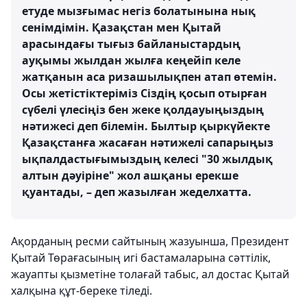
етуде мызғымас негіз болатынына нық
сенімдімін. Қазақстан мен Қытай
арасындағы тығыз байланыстардың
ауқымы жылдан жылға кеңейіп келе
жатқанын аса ризашылықпен атап өтемін.
Осы жетістіктеріміз Сіздің қосып отырған
сүбелі үлесіңіз бен жеке қолдауыңыздың
нәтижесі деп білемін. Былтыр қыркүйекте
Қазақстанға жасаған нәтижелі сапарыңыз
ықпалдастығымыздың келесі "30 жылдық
алтын дәуіріне" жол ашқаны ерекше
қуантады, – деп жазылған жеделхатта.
Ақорданың ресми сайтының жазуынша, Президент
Қытай Төрағасының игі бастамаларына сәттілік,
жауапты қызметіне толағай табыс, ал достас Қытай
халқына құт-береке тіледі.