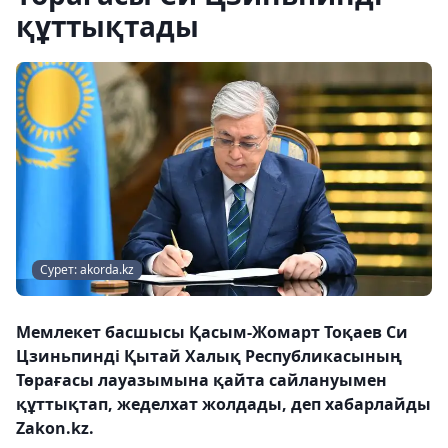
құттықтады
Сурет: akorda.kz
Мемлекет басшысы Қасым-Жомарт Тоқаев Си
Цзиньпинді Қытай Халық Республикасының
Төрағасы лауазымына қайта сайлануымен
құттықтап, жеделхат жолдады, деп хабарлайды
Zakon.kz.