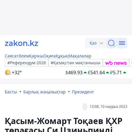
Қаз
Саясат
Әлем
Қаржы
Оқиға
Құқық
Мақалалар
#Референдум-2026
#Қазақстан мақтанышы
+32°
$
469.93
€
541.64
₽
5.71
Басты
Барлық жаңалықтар
Президент
13:08, 10 наурыз 2023
Қасым-Жомарт Тоқаев ҚХР
төрағасы Си Цзиньпинді