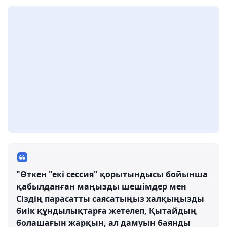
"Өткен "екі сессия" қорытындысы бойынша
қабылданған маңызды шешімдер мен
Сіздің парасатты саясатыңыз халқыңызды
биік құндылықтарға жетелеп, Қытайдың
болашағын жарқын, ал дамуын баянды