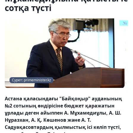
сотқа түсті
Сурет: primeminister.kz
Астана қаласындағы "Байқоңыр" ауданының
№2 сотының өндірісіне бюджет қаражатын
ұрлады деген айыппен А. Мұхамедиұлы, А. Ш.
Нұразхан, А. Қ. Көшенов және А. Т.
Сәдуақасовтардың қылмыстық ісі келіп түсті,