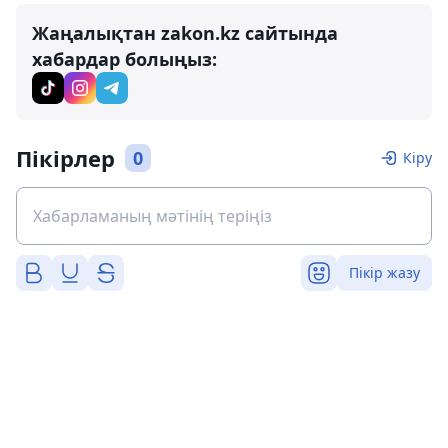
Жаңалықтан zakon.kz сайтында
хабардар болыңыз:
Пікірлер
0
Кіру
Пікір жазу