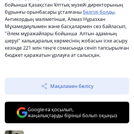
бойынша Қазақстан Ұлттық музейі директорының
бұрынғы орынбасары ұсталғаны
белгілі болды
.
Антикордың мәліметінше, Алмаз Нұразхан
Мұхамедиұлымен және басқалармен сөз байласып,
"Әлем мұражайлары бойынша Алтын адамның
шеруі" халықаралық көрмесінің жобасын іске асыру
кезінде 221 млн теңге сомасында сеніп тапсырылған
бюджет қаражатын ұрлауға ат салысқан.
Мақаламен бөлісу
Google-ға қосылып,
жаңалықтарды бірінші болып оқыңыз