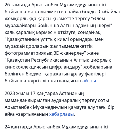
26 тамызда Арыстанбек Мұхамедиұлының ісі
бойынша жаңа мәліметтер пайда болды. Сыбайлас
жемқорлыққа қарсы қызметте тергеу "Әлем
мұражайлары бойынша Алтын адамның шеруі"
халықаралық көрмесін өткізуге, сондай-ақ
"Қазақстанның ұлттық киелі орындары мен
мұражай қорларын жалпымемлекеттік
фотограмметриялық 3D-сканерлеу" және
"Қазақстан Республикасының Ұлттық цифрлық
киноколлекциясын цифрландыру" жобаларына
бөлінген бюджет қаражатын ұрлау фактілері
бойынша жүргізіліп жатқандығын
айтты
.
2023 жылы 17 қаңтарда Астананың
мамандандырылған ауданаралық тергеу соты
Арыстанбек Мұхамедиұлын қамауға алу тағы бір
айға ұзартылғанын
хабарлады
.
24 қаңтарда Арыстанбек Мұхамедиұлының ісі