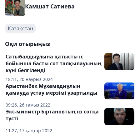
Камшат Сатиева
Қазақстан
Оқи отырыңыз
Сатыбалдыұлына қатысты іс
бойынша басты сот талқылауының
күні белгіленді
18:11, 20 наурыз 2024
Арыстанбек Мұхамедиұлын
қамауда ұстау мерзімі ұзартылды
09:26, 26 тамыз 2022
Экс-министр Біртановтың ісі сотқа
түсті
11:27, 17 қаңтар 2022