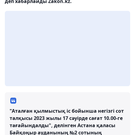
деп хабарлайды Zakon.kz.
"Аталған қылмыстық іс бойынша негізгі сот
талқысы 2023 жылы 17 сәуірде сағат 10.00-ге
тағайындалды", делінген Астана қаласы
Байқоңыр ауданының №2 сотының