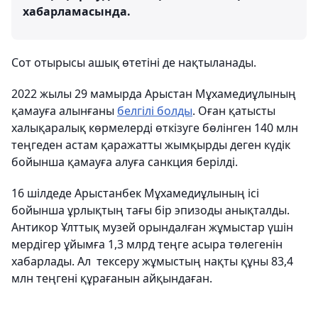
хабарламасында.
Сот отырысы ашық өтетіні де нақтыланады.
2022 жылы 29 мамырда Арыстан Мұхамедиұлының
қамауға алынғаны
белгілі болды
. Оған қатысты
халықаралық көрмелерді өткізуге бөлінген 140 млн
теңгеден астам қаражатты жымқырды деген күдік
бойынша қамауға алуға санкция берілді.
16 шілдеде Арыстанбек Мұхамедиұлының ісі
бойынша ұрлықтың тағы бір эпизоды анықталды.
Антикор Ұлттық музей орындалған жұмыстар үшін
мердігер ұйымға 1,3 млрд теңге асыра төлегенін
хабарлады. Ал тексеру жұмыстың нақты құны 83,4
млн теңгені құрағанын айқындаған.