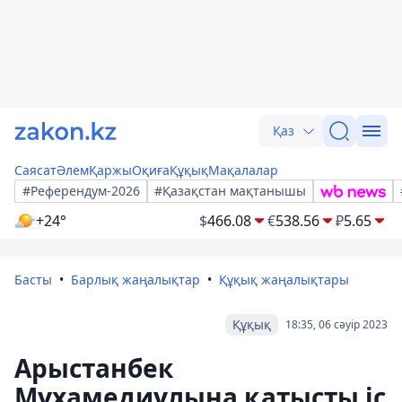
Қаз
Саясат
Әлем
Қаржы
Оқиға
Құқық
Мақалалар
#Референдум-2026
#Қазақстан мақтанышы
+24°
$
466.08
€
538.56
₽
5.65
Басты
Барлық жаңалықтар
Құқық жаңалықтары
Құқық
18:35, 06 сәуір 2023
Арыстанбек
Мұхамедиұлына қатысты іс