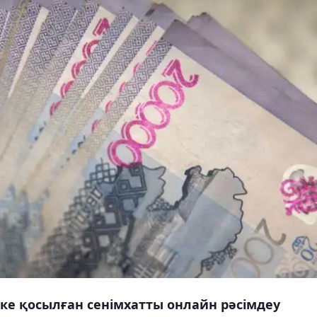
ске қосылған сенімхатты онлайн рәсімдеу