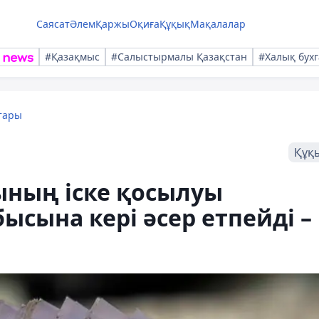
Саясат
Әлем
Қаржы
Оқиға
Құқық
Мақалалар
#Қазақмыс
#Салыстырмалы Қазақстан
#Халық бухг
тары
Құқ
ының іске қосылуы
ысына кері әсер етпейді –