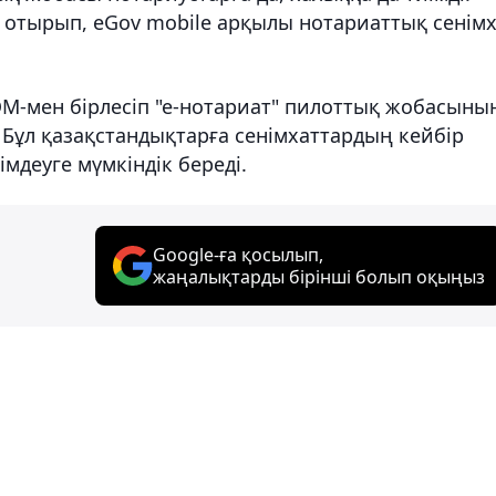
 отырып, eGov mobile арқылы нотариаттық сенім
ӨМ-мен бірлесіп "е-нотариат" пилоттық жобасыны
Бұл қазақстандықтарға сенімхаттардың кейбір
мдеуге мүмкіндік береді.
Google-ға қосылып,
жаңалықтарды бірінші болып оқыңыз