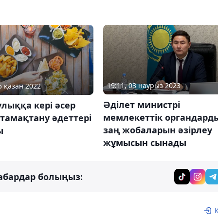
19:11, 03 наурыз 2023
5 қазан 2022
Әділет министрі
лыққа кері әсер
мемлекеттік органдард
 тамақтану әдеттері
заң жобаларын әзірлеу
ы
жұмысын сынады
абардар болыңыз: