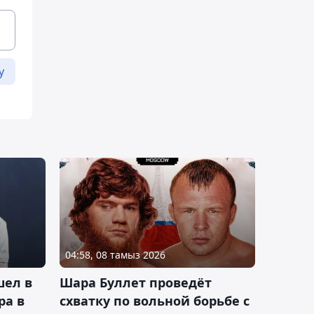
у
04:58, 08 тамыз 2026
шел в
Шара Буллет проведёт
ра в
схватку по вольной борьбе с