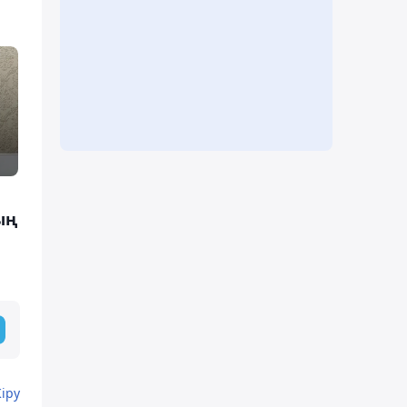
ың
Кіру