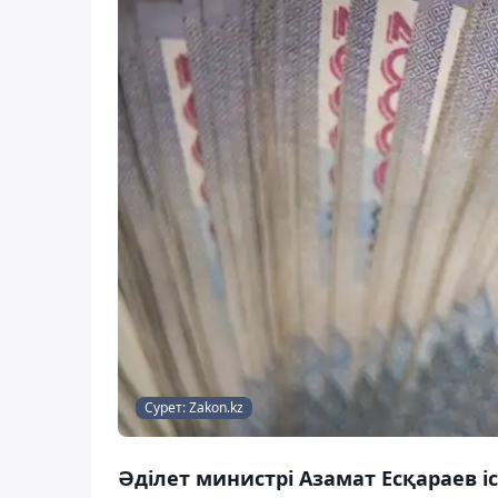
Сурет: Zakon.kz
Әділет министрі Азамат Есқараев і