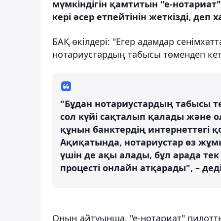
мүмкіндігін қамтитын "е-нотариа
кері әсер етпейтінін жеткізді, деп 
БАҚ өкілдері: "Егер адамдар сенімхатт
нотариустардың табысы төмендеп кет
"Бұдан нотариустардың табысы т
сол күйі сақталып қалады және о
құнын банктердің интернеттегі 
Ақиқатында, нотариустар өз жұмы
үшін де ақы алады, бұл арада те
процесті онлайн атқарады", – дед
Оның айтуынша, "е-нотариат" пилотты