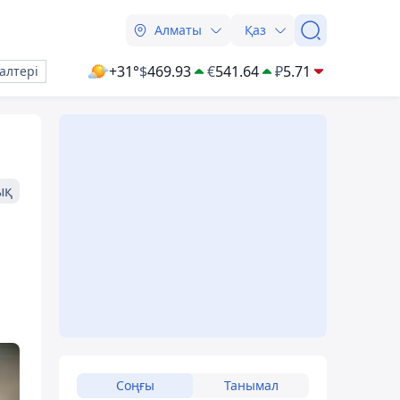
Алматы
Қаз
+31°
$
469.93
€
541.64
₽
5.71
алтері
ық
Соңғы
Танымал