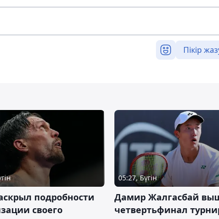
Пікір жаз
үгін
05:27, Бүгін
аскрыл подробности
Дамир Жалгасбай вы
зации своего
четвертьфинал турни