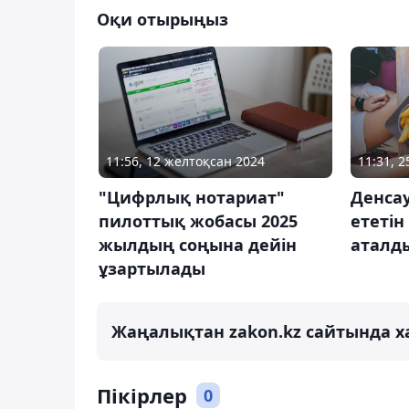
Оқи отырыңыз
11:56, 12 желтоқсан 2024
11:31, 2
"Цифрлық нотариат"
Денсау
пилоттық жобасы 2025
ететін
жылдың соңына дейін
аталд
ұзартылады
Жаңалықтан zakon.kz сайтында х
Пікірлер
0