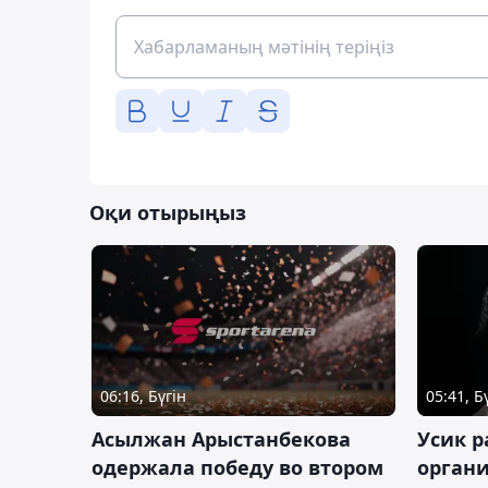
Оқи отырыңыз
06:16, Бүгін
05:41, Б
Асылжан Арыстанбекова
Усик р
одержала победу во втором
органи