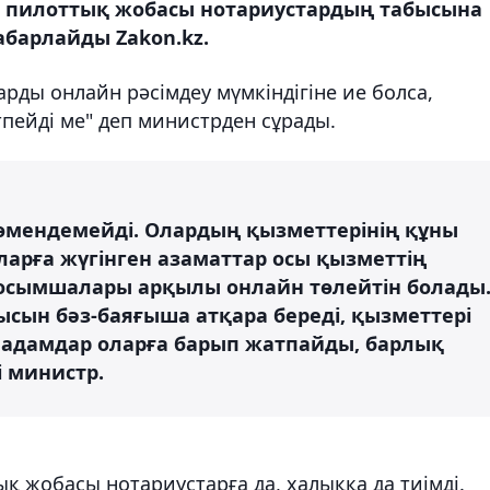
т" пилоттық жобасы нотариустардың табысына
хабарлайды Zakon.kz.
арды онлайн рәсімдеу мүмкіндігіне ие болса,
пейді ме" деп министрден сұрады.
өмендемейді. Олардың қызметтерінің құны
ларға жүгінген азаматтар осы қызметтің
қосымшалары арқылы онлайн төлейтін болады
сын бәз-баяғыша атқара береді, қызметтері
к адамдар оларға барып жатпайды, барлық
і министр.
қ жобасы нотариустарға да, халыққа да тиімді.