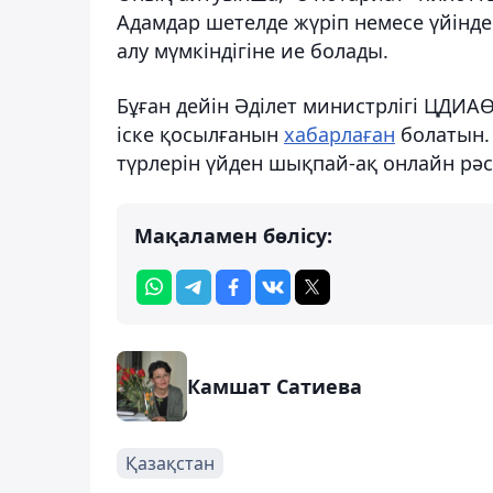
Адамдар шетелде жүріп немесе үйінде
алу мүмкіндігіне ие болады.
Бұған дейін Әділет министрлігі ЦДИА
іске қосылғанын
хабарлаған
болатын. 
түрлерін үйден шықпай-ақ онлайн рәсі
Мақаламен бөлісу:
Камшат Сатиева
Қазақстан