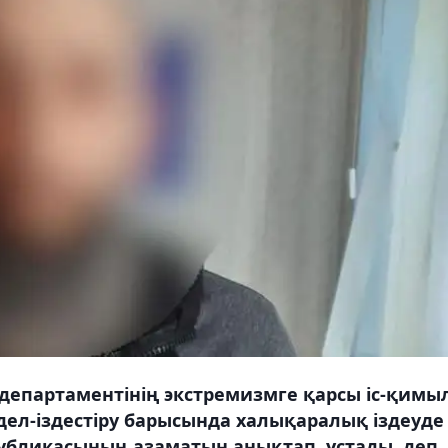
 департаментінің экстремизмге қарсы іс-қимы
ел-іздестіру барысында халықаралық іздеуде
убликасының азаматын анықтап, ұстады, деп