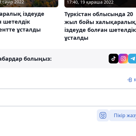
8 сәуір 2022
17:40, 19 қараша 2022
аралық іздеуде
Түркістан облысында 20
н шетелдік
жыл бойы халықаралық
нтте ұсталды
іздеуде болған шетелдік
ұсталды
абардар болыңыз:
Пікір жаз