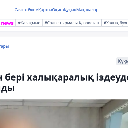
Саясат
Әлем
Қаржы
Оқиға
Құқық
Мақалалар
#Қазақмыс
#Салыстырмалы Қазақстан
#Халық бухг
тары
Құқ
 бері халықаралық іздеуд
лды