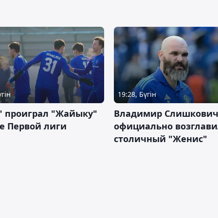
үгін
19:28, Бүгін
" проиграл "Жайыку"
Владимир Слишкови
е Первой лиги
официально возглави
столичный "Женис"