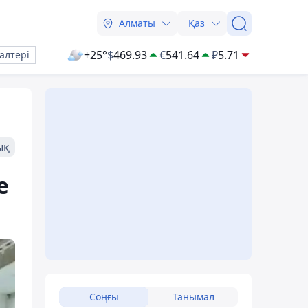
Алматы
Қаз
+25°
$
469.93
€
541.64
₽
5.71
алтері
ық
е
Соңғы
Танымал