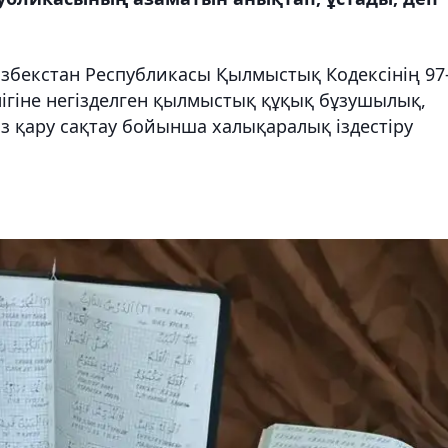
Өзбекстан Республикасы Қылмыстық Кодексінің 97
лігіне негізделген қылмыстық құқық бұзушылық,
ыз қару сақтау бойынша халықаралық іздестіру