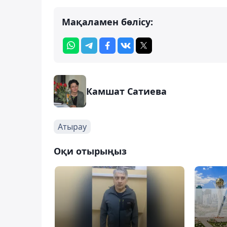
Мақаламен бөлісу:
Камшат Сатиева
Атырау
Оқи отырыңыз