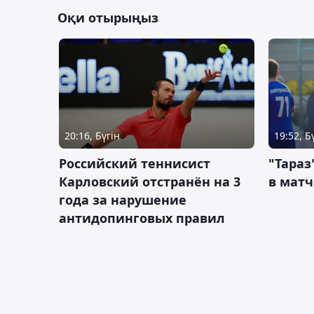
Оқи отырыңыз
20:16, Бүгін
19:52, Б
Российский теннисист
"Тараз
Карловский отстранён на 3
в матч
года за нарушение
антидопинговых правил