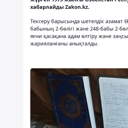
хабарлайды Zakon.kz.
Тексеру барысында шетелдік азамат 
бабының 2-бөлігі және 248-бабы 2-бө
яғни қасақана адам өлтіру және заңс
жарияланғаны анықталды.