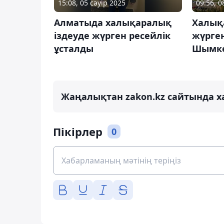
15:08, 05 сәуір 2025
09:56, 0
Алматыда халықаралық
Халық
іздеуде жүрген ресейлік
жүрге
ұсталды
Шымке
Жаңалықтан zakon.kz сайтында х
Пікірлер
0