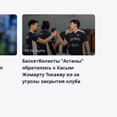
19:10, Бүгін
ч
Баскетболисты "Астаны"
л
обратились к Касым-
Жомарту Токаеву из-за
угрозы закрытия клуба