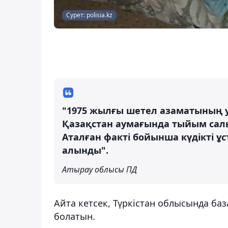
Сурет: polisia.kz
"1975 жылғы шетел азаматының у
Қазақстан аумағында тыйым салын
Аталған факті бойынша күдікті ұс
алынды".
Атырау облысы ПД
Айта кетсек, Түркістан облысында баз
болатын.