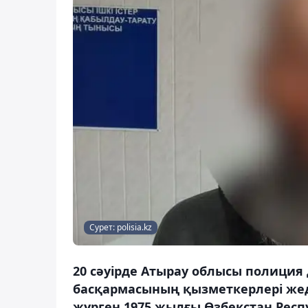
Сурет: polisia.kz
20 сәуірде Атырау облысы полиция
басқармасының қызметкерлері жед
жүрген 1975 жылғы Өзбекстан Респ