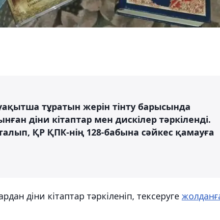
ақытша тұратын жерін тінту барысында
ған діни кітаптар мен дискілер тәркіленді.
талып, ҚР ҚПК-нің 128-бабына сәйкес қамауға
ардан діни кітаптар тәркіленіп, тексеруге
жолданғ