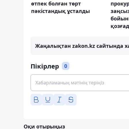
өтпек болған төрт
проку
пәкістандық ұсталды
заңсыз
бойын
қозға
Жаңалықтан zakon.kz сайтында х
Пікірлер
0
Оқи отырыңыз