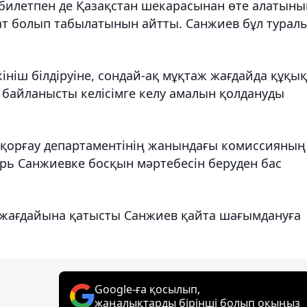
билетпен де Қазақстан шекарасынан өте алатыны
ат болып табылатынын айтты. Санжиев бұл турал
кініш білдіруіне, сондай-ақ мұқтаж жағдайда құқық
байланысты келісімге келу амалын қолдануды
 қорғау департаментінің жанындағы комиссияның
орь Санжиевке босқын мәртебесін беруден бас
у жағдайына қатысты Санжиев қайта шағымдануға
Google-ға қосылып,
жаңалықтарды бірінші болып оқыңыз