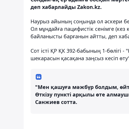
деп хабарлайды Zakon.kz.
Наурыз айының соңында ол әскери бө
Ол мұндайға пацифистік сенімге (кез
байланысты барғанын айтты, деп хаб
Сот істі ҚР ҚК 392-бабының 1-бөлігі 
шекарасын қасақана заңсыз кесіп өт
"Мен қашуға мәжбүр болдым, өйтк
Өткізу пункті арқылы өте алмауш
Санжиев сотта.