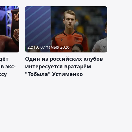
22:19, 07 тамыз 2026
дёт
Один из российских клубов
 экс-
интересуется вратарём
ксу
"Тобыла" Устименко