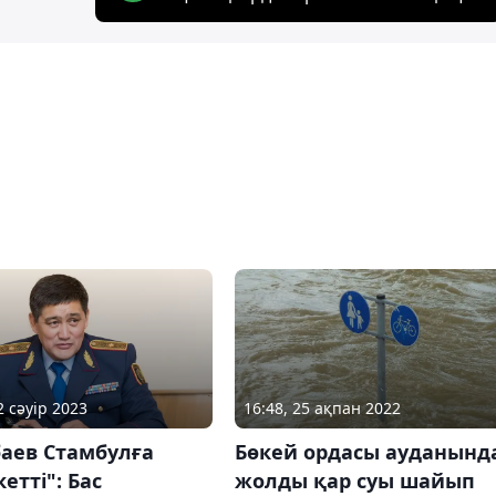
2 сәуір 2023
16:48, 25 ақпан 2022
баев Стамбулға
Бөкей ордасы ауданынд
етті": Бас
жолды қар суы шайып