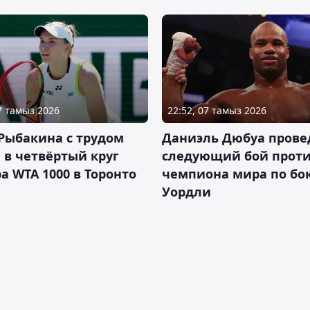
07 тамыз 2026
22:52, 07 тамыз 2026
Рыбакина с трудом
Даниэль Дюбуа прове
в четвёртый круг
следующий бой против
а WTA 1000 в Торонто
чемпиона мира по бо
Уордли