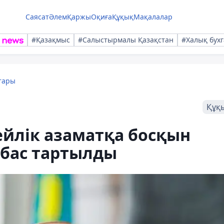
Саясат
Әлем
Қаржы
Оқиға
Құқық
Мақалалар
#Қазақмыс
#Салыстырмалы Қазақстан
#Халық бухг
тары
Құқ
ейлік азаматқа босқын
 бас тартылды