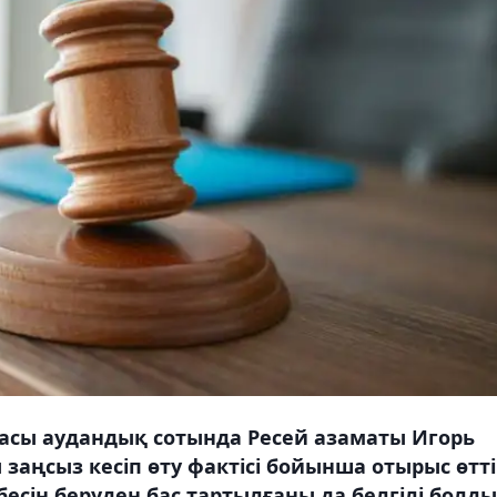
дасы аудандық сотында Ресей азаматы Игорь
аңсыз кесіп өту фактісі бойынша отырыс өтті
есін беруден бас тартылғаны да белгілі болды