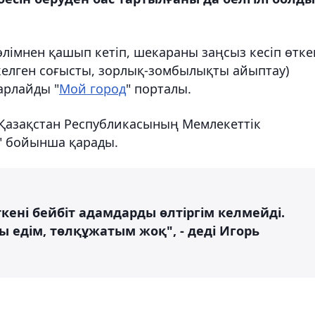
лімнен қашып кетіп, шекараны заңсыз кесіп өтке
 келген соғысты, зорлық-зомбылықты айыптау)
арлайды "
Мой город
" порталы.
- "Қазақстан Республикасының Мемлекеттік
у" бойынша қарады.
ені бейбіт адамдарды өлтіргім келмейді.
ы едім, төлқұжатым жоқ", - деді Игорь