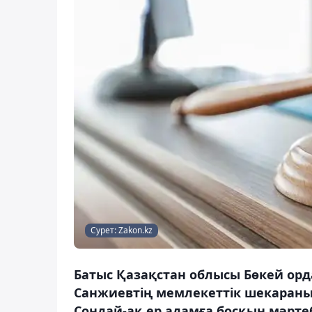
Сурет: Zakon.kz
Батыс Қазақстан облысы Бөкей ор
Санжиевтің мемлекеттік шекараны з
Сондай-ақ ер адамға босқын мәртеб