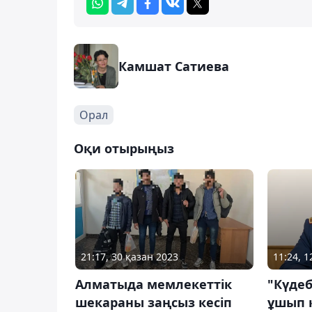
Камшат Сатиева
Орал
Оқи отырыңыз
21:17, 30 қазан 2023
11:24, 1
Алматыда мемлекеттік
"Күде
шекараны заңсыз кесіп
ұшып к