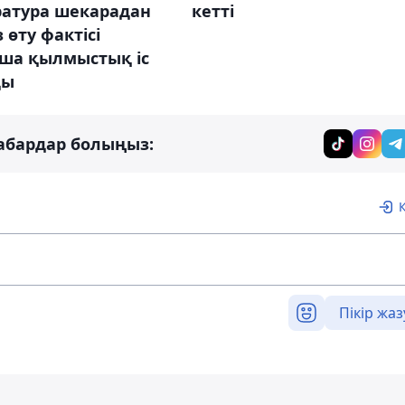
ратура шекарадан
кетті
 өту фактісі
ша қылмыстық іс
ды
абардар болыңыз:
Пікір жаз