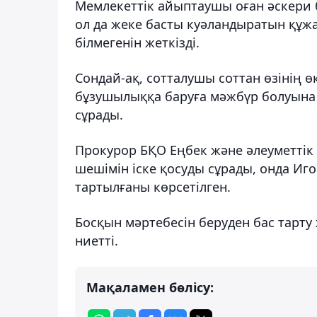
Мемлекеттік айыптаушы оған әскери 
ол да жеке басты куәландыратын құж
білмегенін жеткізді.
Сондай-ақ, сотталушы соттан өзінің ө
бұзушылыққа баруға мәжбүр болуына 
сұрады.
Прокурор БҚО Еңбек және әлеуметтік
шешімін іске қосуды сұрады, онда Иг
тартылғаны көрсетілген.
Босқын мәртебесін беруден бас тарт
ниетті.
Мақаламен бөлісу: