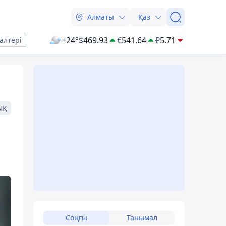
Алматы
Қаз
+24°
$
469.93
€
541.64
₽
5.71
алтері
ық
Соңғы
Танымал