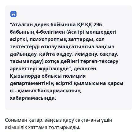
"Аталған дерек бойынша ҚР ҚҚ 296-
бабының 4-бөлігімен (Аса ірі мөлшердегі
есiрткi, психотроптық заттарды, сол
тектестерді өткізу мақсатынсыз заңсыз
дайындау, қайта өңдеу, иемдену, сақтау,
тасымалдау) сотқа дейінгі тергеп-тексеру
әрекеттері жүргізілуде", делінген
Қызылорда облысы полиция
департаментінің есірткі қылмысына қарсы
іс - қимыл басқармасының
хабарламасында.
Сонымен қатар, заңсыз қару сақтағаны үшін
әкімшілік хаттама толтырылды.