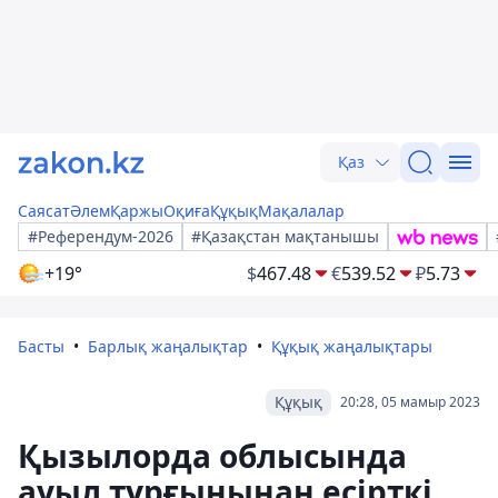
Қаз
Саясат
Әлем
Қаржы
Оқиға
Құқық
Мақалалар
#Референдум-2026
#Қазақстан мақтанышы
+19°
$
467.48
€
539.52
₽
5.73
Басты
Барлық жаңалықтар
Құқық жаңалықтары
Құқық
20:28, 05 мамыр 2023
Қызылорда облысында
ауыл тұрғынынан есірткі