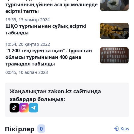
тұрғынның үйінен аса ірі мөлшерде
есірткі тапты
13:55, 13 мамыр 2024
ШҚО тұрғынынан сұйық есірткі
табылды
10:54, 20 қаңтар 2022
"1 200 теңгеден сатқан". Түркістан
облысы тұрғынынан 400 дана
трамадол табылды
00:45, 10 ақпан 2023
Жаңалықтан zakon.kz сайтында
хабардар болыңыз:
Пікірлер
0
Кіру