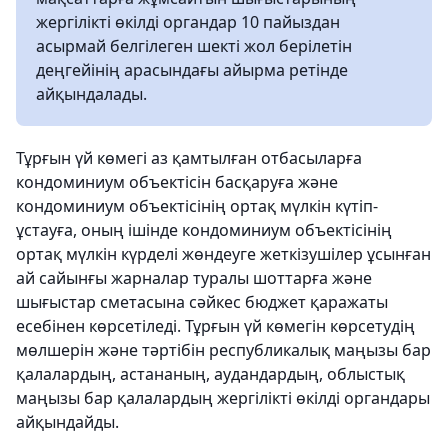
жергілікті өкілді органдар 10 пайыздан
асырмай белгілеген шекті жол берілетін
деңгейінің арасындағы айырма ретінде
айқындалады.
Тұрғын үй көмегі аз қамтылған отбасыларға
кондоминиум объектісін басқаруға және
кондоминиум объектісінің ортақ мүлкін күтіп-
ұстауға, оның ішінде кондоминиум объектісінің
ортақ мүлкін күрделі жөндеуге жеткізушілер ұсынған
ай сайынғы жарналар туралы шоттарға және
шығыстар сметасына сәйкес бюджет қаражаты
есебінен көрсетіледі. Тұрғын үй көмегiн көрсетудiң
мөлшерiн және тәртiбiн республикалық маңызы бар
қалалардың, астананың, аудандардың, облыстық
маңызы бар қалалардың жергiлiктi өкiлдi органдары
айқындайды.