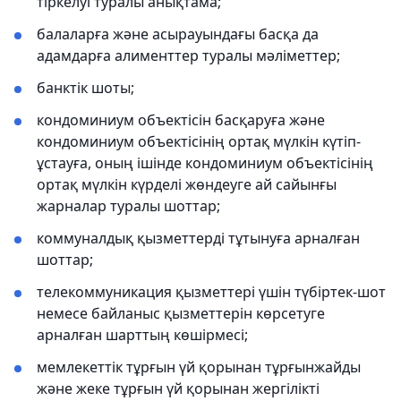
тіркелуі туралы анықтама;
балаларға және асырауындағы басқа да
адамдарға алименттер туралы мәліметтер;
банктік шоты;
кондоминиум объектісін басқаруға және
кондоминиум объектісінің ортақ мүлкін күтіп-
ұстауға, оның ішінде кондоминиум объектісінің
ортақ мүлкін күрделі жөндеуге ай сайынғы
жарналар туралы шоттар;
коммуналдық қызметтерді тұтынуға арналған
шоттар;
телекоммуникация қызметтері үшін түбіртек-шот
немесе байланыс қызметтерін көрсетуге
арналған шарттың көшірмесі;
мемлекеттік тұрғын үй қорынан тұрғынжайды
және жеке тұрғын үй қорынан жергілікті