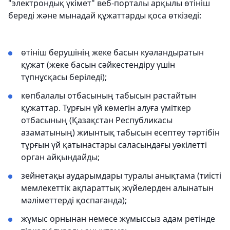
"электрондық үкімет" веб-порталы арқылы өтініш
береді және мынадай құжаттарды қоса өткізеді:
өтініш берушінің жеке басын куәландыратын
құжат (жеке басын сәйкестендіру үшін
түпнұсқасы беріледі);
көпбалалы отбасының табысын растайтын
құжаттар. Тұрғын үй көмегін алуға үмiткер
отбасының (Қазақстан Республикасы
азаматының) жиынтық табысын есептеу тәртiбiн
тұрғын үй қатынастары саласындағы уәкілетті
орган айқындайды;
зейнетақы аударымдары туралы анықтама (тиісті
мемлекеттік ақпараттық жүйелерден алынатын
мәліметтерді қоспағанда);
жұмыс орнынан немесе жұмыссыз адам ретінде