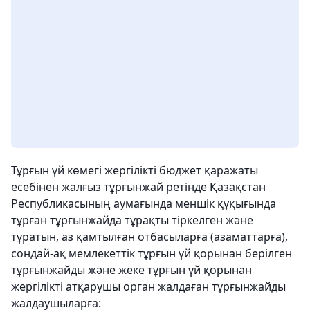
Тұрғын үй көмегі жергілікті бюджет қаражаты
есебінен жалғыз тұрғынжай ретінде Қазақстан
Республикасының аумағында меншік құқығында
тұрған тұрғынжайда тұрақты тіркелген және
тұратын, аз қамтылған отбасыларға (азаматтарға),
сондай-ақ мемлекеттік тұрғын үй қорынан берілген
тұрғынжайды және жеке тұрғын үй қорынан
жергілікті атқарушы орган жалдаған тұрғынжайды
жалдаушыларға: