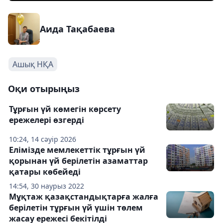
Аида Тақабаева
Ашық НҚА
Оқи отырыңыз
Тұрғын үй көмегін көрсету
ережелері өзгерді
10:24, 14 сәуір 2026
Елімізде мемлекеттік тұрғын үй
қорынан үй берілетін азаматтар
қатары көбейеді
14:54, 30 наурыз 2022
Мұқтаж қазақстандықтарға жалға
берілетін тұрғын үй үшін төлем
жасау ережесі бекітілді