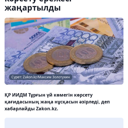
жаңартылды
Сурет: Zakon.kz/Максим Золотухин
ҚР ИИДМ Тұрғын үй көмегін көрсету
қағидасының жаңа нұсқасын әзірледі, деп
хабарлайды Zakon.kz.