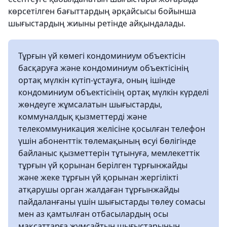
көрсетілген бағыттардың әрқайсысы бойынша
шығыстардың жиыны ретінде айқындалады.
Тұрғын үй көмегі кондоминиум объектісін
басқаруға және кондоминиум объектісінің
ортақ мүлкін күтіп-ұстауға, оның ішінде
кондоминиум объектісінің ортақ мүлкін күрделі
жөндеуге жұмсалатын шығыстарды,
коммуналдық қызметтерді және
телекоммуникация желісіне қосылған телефон
үшін абоненттік төлемақының өсуі бөлігінде
байланыс қызметтерін тұтынуға, мемлекеттік
тұрғын үй қорынан берілген тұрғынжайды
және жеке тұрғын үй қорынан жергілікті
атқарушы орган жалдаған тұрғынжайды
пайдаланғаны үшін шығыстарды төлеу сомасы
мен аз қамтылған отбасылардың осы
мақсаттарға жұмсайтын шығыстарының