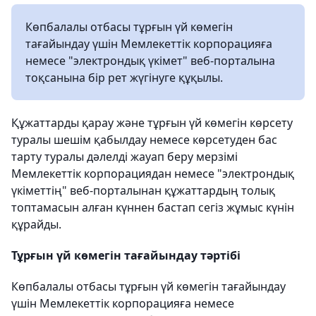
Көпбалалы отбасы тұрғын үй көмегін
тағайындау үшін Мемлекеттік корпорацияға
немесе "электрондық үкімет" веб-порталына
тоқсанына бір рет жүгінуге құқылы.
Құжаттарды қарау және тұрғын үй көмегін көрсету
туралы шешім қабылдау немесе көрсетуден бас
тарту туралы дәлелді жауап беру мерзімі
Мемлекеттік корпорациядан немесе "электрондық
үкіметтің" веб-порталынан құжаттардың толық
топтамасын алған күннен бастап сегіз жұмыс күнін
құрайды.
Тұрғын үй көмегін тағайындау тәртібі
Көпбалалы отбасы тұрғын үй көмегін тағайындау
үшін Мемлекеттік корпорацияға немесе