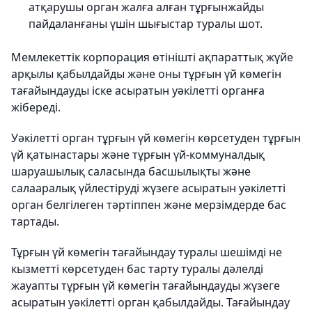
атқарушы орган жалға алған тұрғынжайды
пайдаланғаны үшін шығыстар туралы шот.
Мемлекеттік корпорация өтінішті ақпараттық жүйе
арқылы қабылдайды және оны тұрғын үй көмегін
тағайындауды іске асыратын уәкілетті органға
жібереді.
Уәкілетті орган тұрғын үй көмегін көрсетуден тұрғын
үй қатынастары және тұрғын үй-коммуналдық
шаруашылық саласында басшылықты және
салааралық үйлестіруді жүзеге асыратын уәкілетті
орган белгілеген тәртіппен және мерзімдерде бас
тартады.
Тұрғын үй көмегін тағайындау туралы шешімді не
кызметті көрсетуден бас тарту туралы дәлелді
жауапты тұрғын үй көмегін тағайындауды жүзеге
асыратын уәкілетті орган қабылдайды. Тағайындау