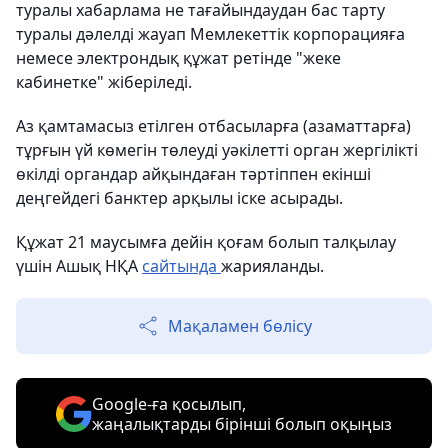
туралы хабарлама не тағайындаудан бас тарту
туралы дәлелді жауап Мемлекеттік корпорацияға
немесе электрондық құжат ретінде "жеке
кабинетке" жіберіледі.
Аз қамтамасыз етілген отбасыларға (азаматтарға)
тұрғын үй көмегін төлеуді уәкілетті орган жергілікті
өкілді органдар айқындаған тәртіппен екінші
деңгейдегі банктер арқылы іске асырады.
Құжат 21 маусымға дейін қоғам болып талқылау
үшін Ашық НҚА
сайтында
жарияланды.
Мақаламен бөлісу
Google-ға қосылып,
жаңалықтарды бірінші болып оқыңыз