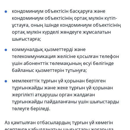
кондоминиум объектісін басқаруға және
кондоминиум объектісінің ортақ мүлкін күтіп-
ұстауға, оның ішінде кондоминиум объектісінің
ортақ мүлкін күрделі жөндеуге жұмсалатын
шығыстарға;
коммуналдық қызметтерді және
телекоммуникация желісіне қосылған телефон
үшін абоненттік төлемақының өсуі бөлігінде
байланыс қызметтерін тұтынуға;
мемлекеттік тұрғын үй қорынан берілген
тұрғынжайды және жеке тұрғын үй қорынан
жергілікті атқарушы орган жалдаған
тұрғынжайды пайдаланғаны үшін шығыстарды
төлеуге беріледі.
Аз қамтылған отбасылардың тұрғын үй көмегін
есептеуге қабылданатын шығыстары жоғарыда