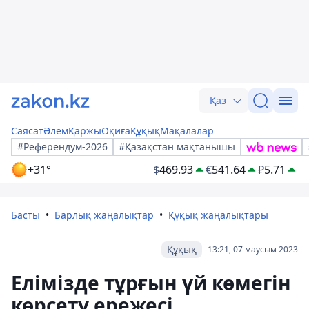
Қаз
Саясат
Әлем
Қаржы
Оқиға
Құқық
Мақалалар
#Референдум-2026
#Қазақстан мақтанышы
+31°
$
469.93
€
541.64
₽
5.71
Басты
Барлық жаңалықтар
Құқық жаңалықтары
Құқық
13:21, 07 маусым 2023
Елімізде тұрғын үй көмегін
көрсету ережесі