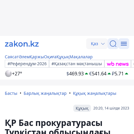
Қаз
Саясат
Әлем
Қаржы
Оқиға
Құқық
Мақалалар
#Референдум-2026
#Қазақстан мақтанышы
+27°
$
469.93
€
541.64
₽
5.71
Басты
Барлық жаңалықтар
Құқық жаңалықтары
Құқық
20:20, 14 шілде 2023
ҚР Бас прокуратурасы
Түркістан облысындағы