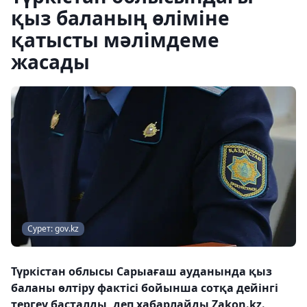
қыз баланың өліміне
қатысты мәлімдеме
жасады
Сурет: gov.kz
Түркістан облысы Сарыағаш ауданында қыз
баланы өлтіру фактісі бойынша сотқа дейінгі
тергеу басталды, деп хабарлайды Zakon.kz.