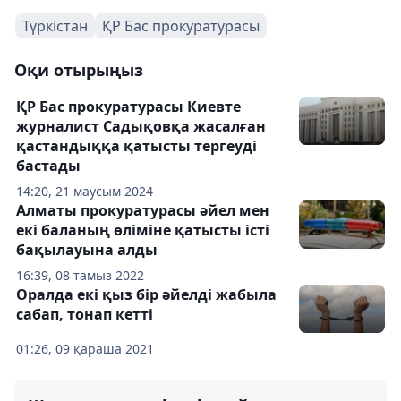
Түркістан
ҚР Бас прокуратурасы
Оқи отырыңыз
ҚР Бас прокуратурасы Киевте
журналист Садықовқа жасалған
қастандыққа қатысты тергеуді
бастады
14:20, 21 маусым 2024
Алматы прокуратурасы әйел мен
екі баланың өліміне қатысты істі
бақылауына алды
16:39, 08 тамыз 2022
Оралда екі қыз бір әйелді жабыла
сабап, тонап кетті
01:26, 09 қараша 2021