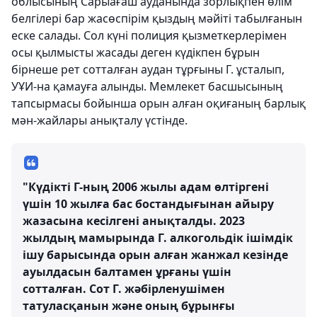
облысының Сарыағаш ауданында зорлықпен өлім
белгілері бар жасөспірім қыздың мәйіті табылғанын
еске салады. Сол күні полиция қызметкерлерімен
осы қылмысты жасады деген күдікпен бұрын
бірнеше рет сотталған аудан тұрғыны Г. ұсталып,
УҰИ-на қамауға алынды. Мемлекет басшысының
тапсырмасы бойынша орын алған оқиғаның барлық
мән-жайлары анықталу үстінде.
"Күдікті Г-ның 2006 жылы адам өлтіргені
үшін 10 жылға бас бостандығынан айыру
жазасына кесілгені анықталды. 2023
жылдың мамырында Г. алкогольдік ішімдік
ішу барысында орын алған жанжал кезінде
ауылдасын балтамен ұрғаны үшін
сотталған. Сот Г. жәбірленушімен
татуласқанын және оның бұрынғы