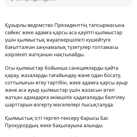
Құзырлы ведомство Президенттің тапсырмасына
сәйкес жеке адамға қарсы аса қауіпті қылмыстар
үшін қылмыстық жауапкершілікті күшейтуге
бағытталған заңнамалық түзетулер топтамасы
әзірленіп жатқанын нақтылайды.
Осы қылмыстар бойынша санкцияларды қайта
қарау, жазаларды тағайындау және одан босату,
соттылығын өтеу тәртібін, жеке адамға қарсы ауыр
және аса ауыр қылмыстар үшін жазасын өтеп
жатқан адамдарға әкімшілік қадағалауды белгілеу
шарттарын өзгерту мәселелері пысықталуда.
Қылмыстық істі тергеп-тексеру барысы Бас
Прокурордың жеке бақылауына алынды.