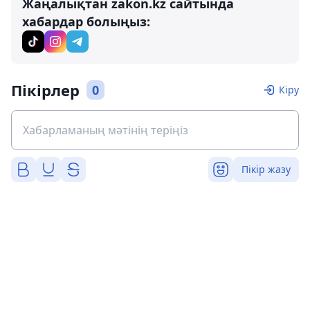
Жаңалықтан zakon.kz сайтында
хабардар болыңыз:
Пікірлер
0
Кіру
Пікір жазу