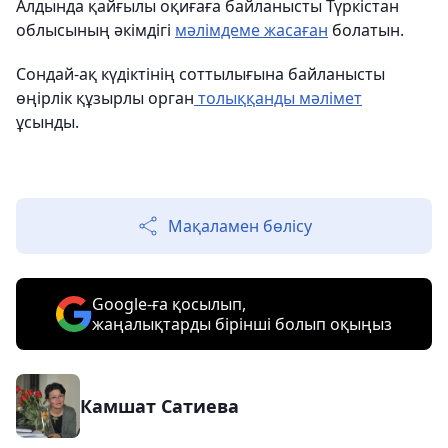
Алдында қайғылы оқиғаға байланысты Түркістан
облысының әкімдігі
мәлімдеме жасаған
болатын.
Сондай-ақ күдіктінің соттылығына байланысты
өңірлік құзырлы орган
толыққанды мәлімет
ұсынды.
Мақаламен бөлісу
Google-ға қосылып,
жаңалықтарды бірінші болып оқыңыз
Камшат Сатиева