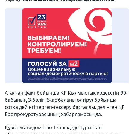
Аталған факт бойынша ҚР Қылмыстық кодекстің 99-
бабының 3-бөлігі (жас баланы өлтіру) бойынша
сотқа дейінгі тергеп-тексеру басталды, делінген ҚР
Бас прокуратурасының хабарламасында.
Құзырлы ведомство 13 шілдеде Түркістан