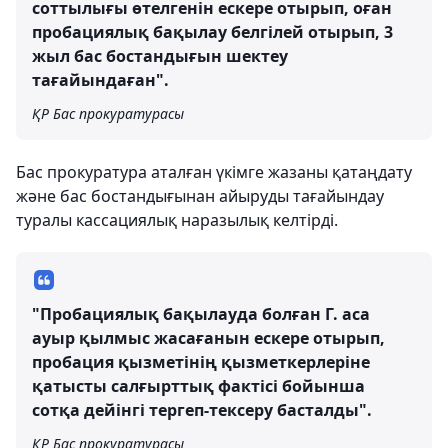
соттылығы өтелгенін ескере отырып, оған
пробациялық бақылау белгілей отырып, 3
жыл бас бостандығын шектеу
тағайындаған".
ҚР Бас прокуратурасы
Бас прокуратура аталған үкімге жазаны қатаңдату
және бас бостандығынан айыруды тағайындау
туралы кассациялық наразылық келтірді.
"Пробациялық бақылауда болған Г. аса
ауыр қылмыс жасағанын ескере отырып,
пробация қызметінің қызметкерлеріне
қатысты салғырттық фактісі бойынша
сотқа дейінгі тергеп-тексеру басталды".
ҚР Бас прокуратурасы