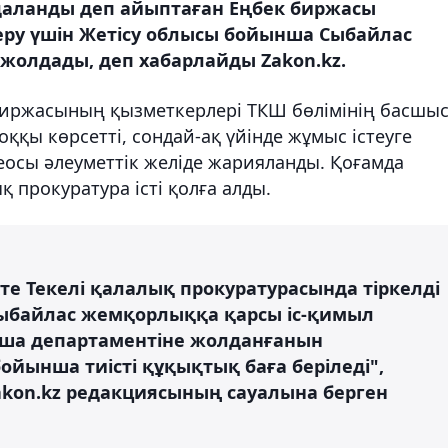
йдаланды деп айыптаған Еңбек биржасы
еру үшін Жетісу облысы бойынша Сыбайлас
жолдады, деп хабарлайды Zakon.kz.
 биржасының қызметкерлері ТКШ бөлімінің басшы
ққы көрсетті, сондай-ақ үйінде жұмыс істеуге
еосы әлеуметтік желіде жарияланды. Қоғамда
 прокуратура істі қолға алды.
те Текелі қалалық прокуратурасында тіркелді
Сыбайлас жемқорлыққа қарсы іс-қимыл
ынша департаментіне жолданғанын
йынша тиісті құқықтық баға беріледі",
akon.kz редакциясының сауалына берген