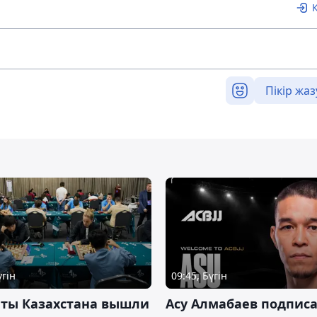
Пікір жаз
үгін
09:45, Бүгін
нты Казахстана вышли
Асу Алмабаев подпис