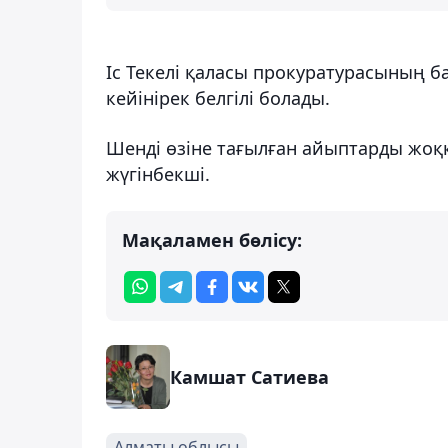
Іс Текелі қаласы прокуратурасының 
кейінірек белгілі болады.
Шенді өзіне тағылған айыптарды жоқ
жүгінбекші.
Мақаламен бөлісу:
Камшат Сатиева
Алматы облысы