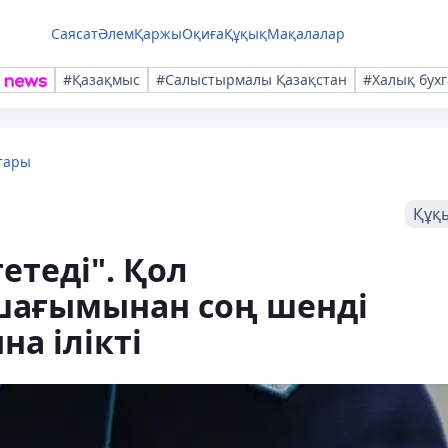
Саясат
Әлем
Қаржы
Оқиға
Құқық
Мақалалар
#Қазақмыс
#Салыстырмалы Қазақстан
#Халық бухг
тары
Құқ
етеді". Қол
шағымынан соң шенді
а ілікті