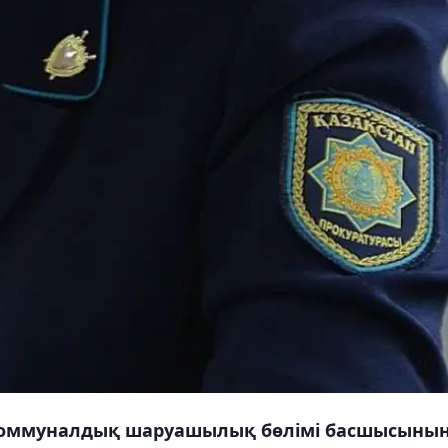
й-коммуналдық шаруашылық бөлімі басшысыны