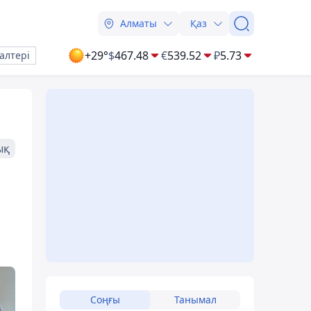
Алматы
Қаз
+29°
$
467.48
€
539.52
₽
5.73
алтері
ық
Соңғы
Танымал