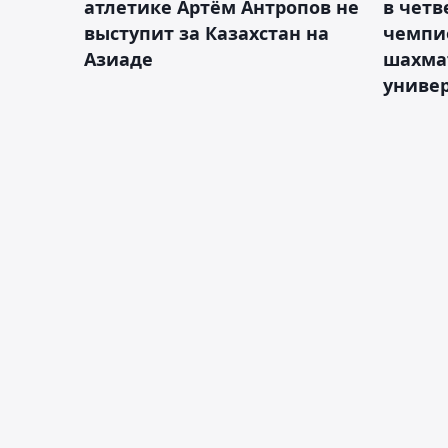
атлетике Артём Антропов не
в чет
выступит за Казахстан на
чемпи
Азиаде
шахма
униве