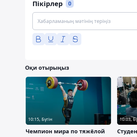
Пікірлер
0
Оқи отырыңыз
10:15, Бүгін
10:03, Б
Чемпион мира по тяжёлой
Студе