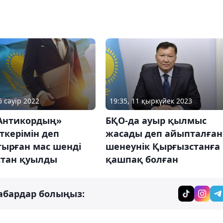
19:35, 11 қыркүйек 2023
6 сәуір 2022
БҚО-да ауыр қылмыс
«Антикордың»
жасады деп айыпталған
ткерімін деп
шенеунік Қырғызстанға
тырған мас шенді
қашпақ болған
тан қуылды
абардар болыңыз: