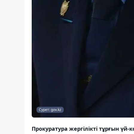
Сурет: gov.kz
Прокуратура жергілікті тұрғын ү