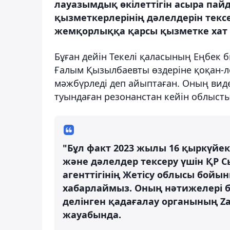
лауазымдық өкілеттігін асыра па
қызметкерлерінің дәлелдерін текс
жемқорлыққа қарсы қызметке хат 
Бұған дейін Текелі қаласының Еңбек
Ғалым Қызылбаевты өздеріне қоқан-ло
мәжбүрледі деп айыптаған. Оның вид
туындаған резонанстан кейін облыстық
"Бұл факт 2023 жылы 16 қыркүйек
және дәлелдер тексеру үшін ҚР 
агенттігінің Жетісу облысы бой
хабарлаймыз. Оның нәтижелері бо
делінген қадағалау органының Z
жауабында.