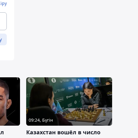
Кіру
у
09:24, Бүгін
ал
Казахстан вошёл в число