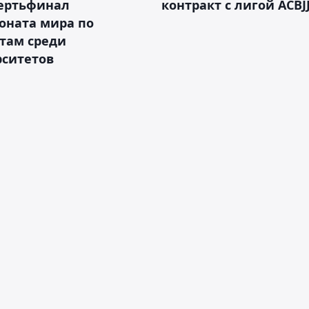
вертьфинал
контракт с лигой ACBJ
оната мира по
там среди
рситетов