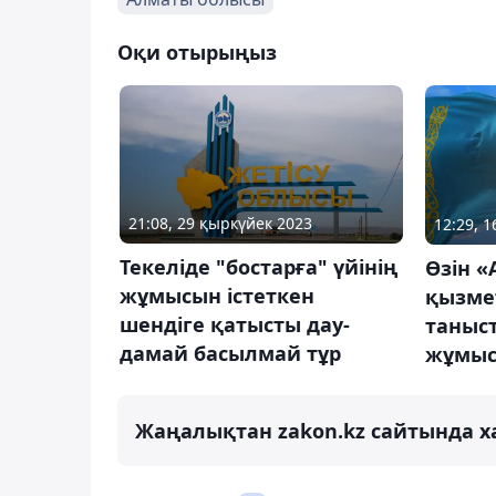
Оқи отырыңыз
21:08, 29 қыркүйек 2023
12:29, 1
Текеліде "бостарға" үйінің
Өзін 
жұмысын істеткен
қызме
шендіге қатысты дау-
таныс
дамай басылмай тұр
жұмыс
Жаңалықтан zakon.kz сайтында х